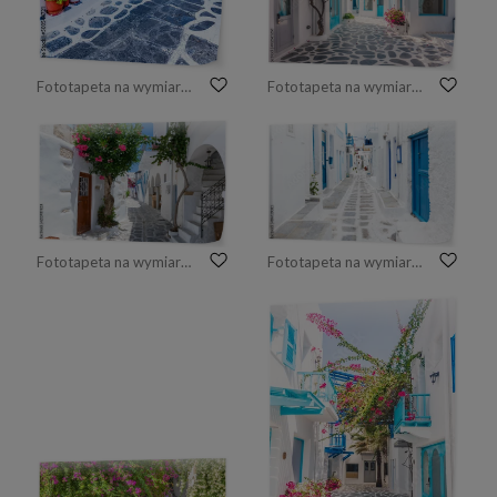
Fototapeta na wymiar Mykonos, Greece - Famous landmark Greek Islands, whitewashed city.
Fototapeta na wymiar Beautiful architecture with santorini and greece style
Fototapeta na wymiar Tradycyjna biała aleja z kolorowymi kwiatami oleandra i kolorowymi drzwiami na Cykladach w Parikii, Paros, w lecie, Grecja
Fototapeta na wymiar Widok ulicy Mykonos, Grecja