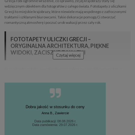
Grecja robi ogromne wrażenie, co sprawiło, że jej krajobrazy stały się
wdzięcznym obiektem dla fotografów z całego świata. Fototapety z uliczkami
Grecji to miejskie krajobrazy, które niewiele mają wspólnego z zatłoczonymi
traktami i szklanymi biurowcami. Takie dekoracje pomogą Ci stworzyć
romantyczną atmosferę i poczuć urok wakacji przez cały rok.
FOTOTAPETY ULICZKI GRECJI –
ORYGINALNA ARCHITEKTURA, PIĘKNE
WIDOKI, ZACISZNE ZAKĄTKI
Czytaj więcej
Grecja kontynentalna i wyspiarska corocznie przyciąga miliony turystów z
całego świata. Jest ojczyzną nauki, filozofii, kultury i teatru, a starożytne ruiny
przypominają o świetności tego śródziemnomorskiego kraju. Nowoczesne
Ateny, Heraklion i Saloniki są pełne zacisznych zakątków i kameralnych uliczek,
które przenoszą zwiedzających do zupełnie innego świata.
Białe fasady budynków mieszkalnych z niebieskimi okiennicami i drzwiami to
jedne z charakterystycznych cech kojarzących się z greckimi miasteczkami.
Dobra jakość w stosunku do ceny
Fototapety z tym motywem to doskonała dekoracja do małego salonu, kuchni
Anna B., Zawiercie
lub jadalni, ponieważ rozjaśniają pomieszczenie, optycznie go powiększają i
Data publikacji: 08.08.2026 r.
otwierają przestrzeń. Grafikę z uliczką w Grecji można wkomponować również
Data zamówienia: 29.07.2026 r.
wokół okna w przestronnym pokoju dziennym. W ten sposób stworzymy iluzję,
że za ścianą budynku królują śródziemnomorskie pejzaże.