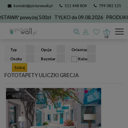
kontakt@picturewall.pl
511 448 804
799 082 125
powyżej 500zł
TYLKO do 09.08.2026
PRODUKCJA DO
Fototapety
kolekcje
uliczki
uliczki Grecja
(0)
Typ
Opcje
Orientacja
Osoby
Rozmiar
Kolor
FOTOTAPETY ULICZKI GRECJA