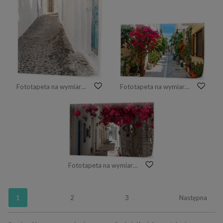
Fototapeta na wymiar typowa mała ulica na santorini w grecji na Cykladach
Fototapeta na wymiar Wąska ulica w Retimno
Fototapeta na wymiar Aleja na Samos, Grecja
1
2
3
Następna