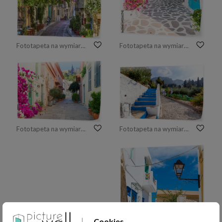
Fototapeta na wymiar Tradycyjni domy w Plaka terenie pod Akropolem, Ateny, Grecja
Fototapeta na wymiar Piękna architektura w stylu santorini i grecji
Fototapeta na wymiar Ulica Ateny, Grecja
Fototapeta na wymiar Ulica w centrum górskiej wioski Zia na wyspie Kos, piękny krajobraz, popularny cel podróży w Europie
Cookies