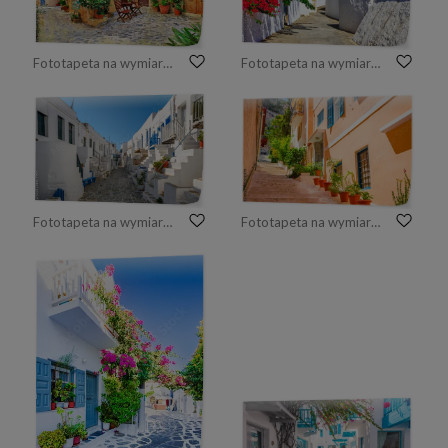
Fototapeta na wymiar Chania,Crete- old charming streets
Fototapeta na wymiar Greece Patmos island narrow street with white houses and church domes leading to Saint John Monastery mediterranean aesthetics Chora village traditional architecture without people wall art
Fototapeta na wymiar Castro (Kastro), the oldest part of the Chora town on Folegandros island. Cyclades, Greece
Fototapeta na wymiar Traditional cozy greek street in city Nafplio, Greece