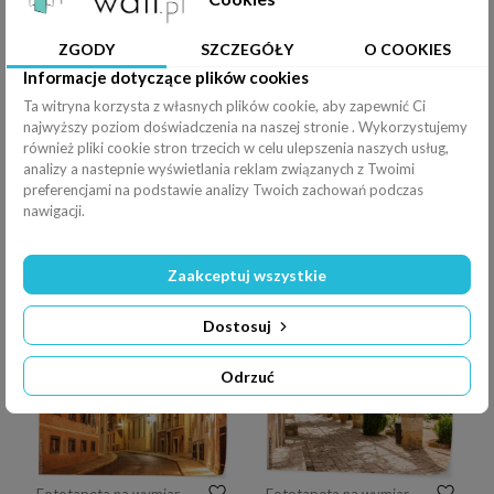
ZGODY
SZCZEGÓŁY
O COOKIES
Informacje dotyczące plików cookies
Ta witryna korzysta z własnych plików cookie, aby zapewnić Ci
najwyższy poziom doświadczenia na naszej stronie . Wykorzystujemy
Fototapeta na wymiar Tradycyjna kolorowa Grecja - urocze stare uliczki miasta Skiathos
Fototapeta na wymiar Betonowa wąska aleja Ano Syros na wyspie Syros, Cyklady, Grecja. Widok ulicy
również pliki cookie stron trzecich w celu ulepszenia naszych usług,
analizy a nastepnie wyświetlania reklam związanych z Twoimi
preferencjami na podstawie analizy Twoich zachowań podczas
nawigacji.
Zaakceptuj wszystkie
Fototapeta na wymiar Wygodne wąskie uliczki starego kurortu europejskiego miasta w słoneczny letni dzień. Niskie budynki lokalnych mieszkańców, małe kawiarnie i hotele. Miasto Ermoupolis na wyspie Syros, Cyklady, Grecja.
Fototapeta na wymiar Tradycyjny cycladic bieląca ulica z kwitnącym bougainvillea w lecie, Santorini, Grecja
Dostosuj
Odrzuć