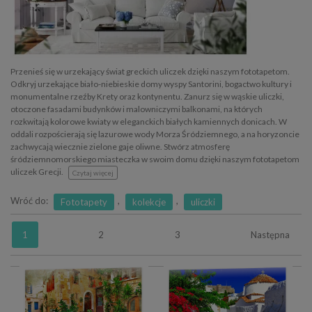
Przenieś się w urzekający świat greckich uliczek dzięki naszym fototapetom.
Odkryj urzekające biało-niebieskie domy wyspy Santorini, bogactwo kultury i
monumentalne rzeźby Krety oraz kontynentu. Zanurz się w wąskie uliczki,
otoczone fasadami budynków i malowniczymi balkonami, na których
rozkwitają kolorowe kwiaty w eleganckich białych kamiennych donicach. W
oddali rozpościerają się lazurowe wody Morza Śródziemnego, a na horyzoncie
zachwycają wiecznie zielone gaje oliwne. Stwórz atmosferę
śródziemnomorskiego miasteczka w swoim domu dzięki naszym fototapetom
uliczek Grecji.
Czytaj więcej
Wróć do:
,
,
Fototapety
kolekcje
uliczki
1
2
3
Następna