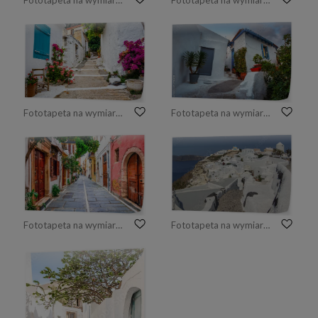
Fototapeta na wymiar Plaka nocą, Ateny, tradycyjne budynki po bokach ulicy. Architektura w Grecji.
Fototapeta na wymiar Klasztor Arkadi, Kreta, Grecja
Fototapeta na wymiar Wąska ulica w wiosce Kritsa blisko Agios Nikolaos, Crete, Grecja
Fototapeta na wymiar Ulica w dzielnicy Anafiotika na starym mieście w Atenach, Grecja.
Fototapeta na wymiar Urocze uliczki starego miasta w Rethymno.Crete Island, Grecja
Fototapeta na wymiar Urocze widoki na Santorini