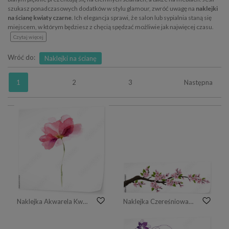
szukasz ponadczasowych dodatków w stylu glamour, zwróć uwagę na
naklejki
na ścianę kwiaty czarne
. Ich elegancja sprawi, że salon lub sypialnia staną się
miejscem, w którym będziesz z chęcią spędzać możliwie jak najwięcej czasu.
Czytaj więcej
Wróć do:
Naklejki na ścianę
1
2
3
Następna
Naklejka Akwarela Kwiat
Naklejka Czereśniowa gałąź z menchia kwiatem i zielonym liściem. Ilustracja do transparentu poziomych wiosny i projektowania, samodzielnie na białym tle