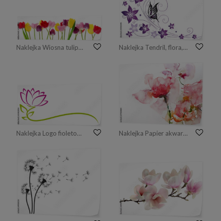
Naklejka Wiosna tulipan kwitnie z rzędu
Naklejka Tendril, flora, kwiaty, motyle, fioletowy, fioletowy
Naklejka Logo fioletowy kwiat.
Naklejka Papier akwarelowy kwiaty