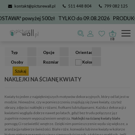
kontakt@picturewall.pl
511 448 804
799 082 125
* powyżej 500zł
TYLKO do 09.08.2026
PRODUKCJA D
Naklejki na ścianę
Kolekcje
kwiaty
(0)
Typ
Opcje
Orientacja
Osoby
Rozmiar
Kolor
NAKLEJKI NA ŚCIANĘ KWIATY
Kwiaty to jeden z najpiękniejszych motywów dekoracyjnych, który od lat jest w
modzie. Nieważne, czy w pomieszczeniu znajdują się żywe kwiaty, czy też
obrazy, zdjęcia i naklejki z różami, fiołkami lub tulipanami. Każda z dekoracji z
kwiatami wygląda dobrze nawet po latach, gdyż bez trudu połączysz ją z
zupełnie nowym wyposażeniem wnętrza.
Naklejki na ścianę kwiaty białe
pomogą Ci rozświetlić wnętrze. Dzięki nim pomieszczenie wyda się większe, a
aranżacja nabierze świeżości. Białe róże, konwalie lub inne kwiaty w kolorze
białym pięknie prezentują się na ciemnych ścianach, a także na meblach. Jeśli