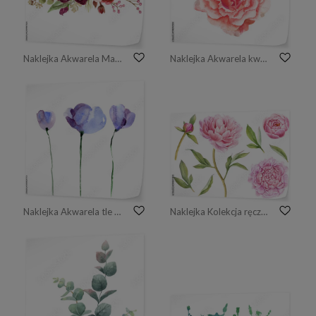
Naklejka Akwarela Marsala i Różowe Róże
Naklejka Akwarela kwiatu różowy obraz na białym tle
Naklejka Akwarela tle kwiatów
Naklejka Kolekcja ręcznie malowanych elementów kwiatowych. Akwarela ilustracja botaniczna piwonii, pąki i liście.