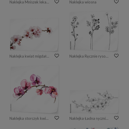
Naklejka Mniszek lekarski.
Naklejka wiosna
Naklejka kwiat migdałów na białym tle
Naklejka Ręcznie rysowane wektor vintage kwiaty elementy na białym tle.
Naklejka storczyk kwiaty akwarela na białym tle
Naklejka Ładna ręcznie rysowane na białym tle gałąź sakkury zestaw 1.