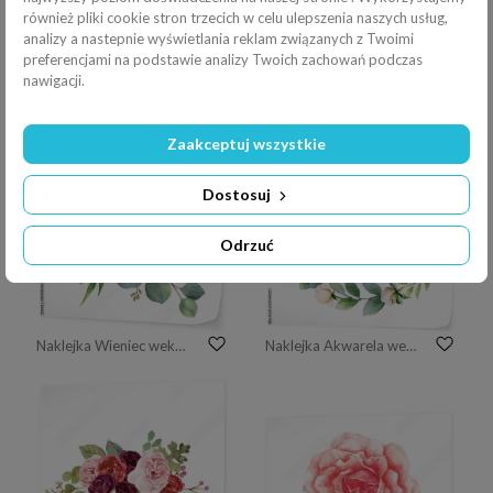
również pliki cookie stron trzecich w celu ulepszenia naszych usług,
analizy a nastepnie wyświetlania reklam związanych z Twoimi
preferencjami na podstawie analizy Twoich zachowań podczas
Naklejka ręcznie malowane akwarela makieta clipartów szablon róż
Naklejka ręcznie malowane akwarela ilustracja kwiat jabłoni z pąkami i liśćmi
nawigacji.
Zaakceptuj wszystkie
Dostosuj
Odrzuć
Naklejka Wieniec wektor akwarela z zielonych liści eukaliptusa i gałęzi.
Naklejka Akwarela wektor ręcznie malowany wieniec różowe kwiaty i liście zielone.