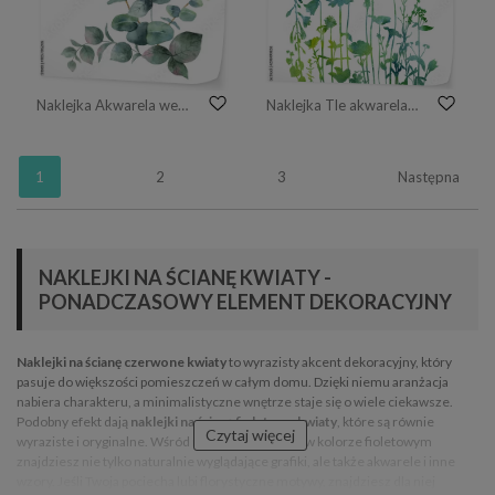
Naklejka Akwarela wektor bukiet z zielonych liści eukaliptusa i gałęzi.
Naklejka Tle akwarela z rysunku ziół i kwiatów
1
2
3
Następna
NAKLEJKI NA ŚCIANĘ KWIATY -
PONADCZASOWY ELEMENT DEKORACYJNY
Naklejki na ścianę czerwone kwiaty
to wyrazisty akcent dekoracyjny, który
pasuje do większości pomieszczeń w całym domu. Dzięki niemu aranżacja
nabiera charakteru, a minimalistyczne wnętrze staje się o wiele ciekawsze.
Podobny efekt dają
naklejki na ścianę fioletowe kwiaty
, które są równie
Czytaj więcej
wyraziste i oryginalne. Wśród nalepek z kwiatami w kolorze fioletowym
znajdziesz nie tylko naturalnie wyglądające grafiki, ale także akwarele i inne
wzory. Jeśli Twoja pociecha lubi florystyczne motywy, znajdziesz dla niej