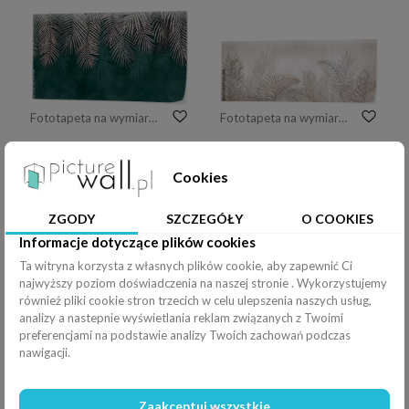
Fototapeta na wymiar gałęzie palmowe, liście tropikalne.
Fototapeta na wymiar cienkie liście palmy na teksturowym tle
Cookies
ZGODY
SZCZEGÓŁY
O COOKIES
Informacje dotyczące plików cookies
Fototapeta na wymiar narysowane tropikalne liście na betonowym tle
Fototapeta na wymiar Liście palmowe
Ta witryna korzysta z własnych plików cookie, aby zapewnić Ci
najwyższy poziom doświadczenia na naszej stronie . Wykorzystujemy
również pliki cookie stron trzecich w celu ulepszenia naszych usług,
analizy a nastepnie wyświetlania reklam związanych z Twoimi
preferencjami na podstawie analizy Twoich zachowań podczas
nawigacji.
Fototapeta na wymiar narysowane liście na strukturalnym tle
Fototapeta na wymiar Tropikalne liście z papugami.
Zaakceptuj wszystkie