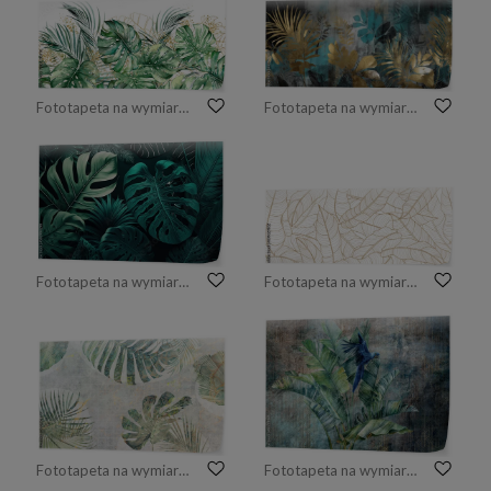
Fototapeta na wymiar akwarelowe liście tropikalne
Fototapeta na wymiar liście palmowe i monstera. Wygenerowane AI
Fototapeta na wymiar Liście palmy. Wygenerowane przez sztuczną inteligencję
Fototapeta na wymiar liściasta z tropikalnymi liśćmi
Fototapeta na wymiar duże kolorowe tropikalne liście na teksturowym tle
Fototapeta na wymiar Papuga na ogromnych liściach bananowca. Fototapeta w stylu grunge z abstrakcyjnymi elementami