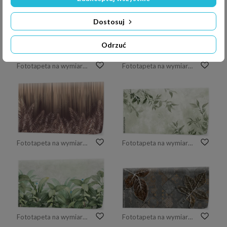
Dostosuj
Odrzuć
Fototapeta na wymiar pastelowe duże kolorowe liście na betonowym tle
Fototapeta na wymiar rośliny tropikalne, liści palmowe i monstera. Ilustracja AI
Fototapeta na wymiar tropikalne liście na tle opadających linii
Fototapeta na wymiar Tree leaves on a grunge texture background, wallpaper for interiors. green wallpaper for interior
Fototapeta na wymiar narysowane duże liście z małymi kwiatkami na teksturowym tle
Fototapeta na wymiar close up of a bird of prey colorful digital printed wallpaper for home decorative bathroom tile.