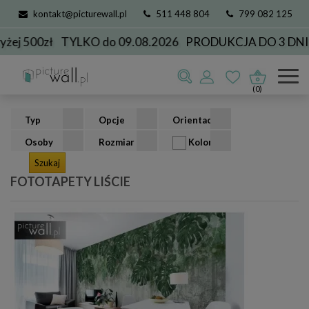
kontakt@picturewall.pl
511 448 804
799 082 125
500zł
TYLKO do 09.08.2026
PRODUKCJA DO 3 DNI
W
Fototapety
kolekcje
liście
(0)
Typ
Opcje
Orientacja
Osoby
Rozmiar
Kolor
FOTOTAPETY LIŚCIE