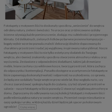
Fototapety z motywem liści to doskonały sposób na „wniesienie” do wnętrza
odrobiny natury, zieleni i świeżości. Te urocze oraz zróżnicowane ozdoby
ścienne ożywiają każde pomieszczenie, dodając mu subtelności i przyjemnego
klimatu. Od delikatnych, zielonych listków po barwne jesienne kompozycje –
bogaty wybór wzorów pozwala znaleźć dekorację idealnie dopasowaną do
charakteru przestrzeni i nadać jej wyjątkowy, inspirowany naturą klimat. Nasze
fototapety z motywem liści to nie tylko estetyczny dodatek do Twojego
wnętrza, ale również znakomity sposób na stworzenie atmosfery relaksu oraz
wyciszenia. Zestawione z odpowiednimi dodatkami, takimi jak drewniane
meble, lniane zasłony czy wiklinowe kosze, tworzą przestrzeń, która zachęca
do odpoczynku i kontemplacji. Ponadto dostępne w asortymencie fototapety w
liście zapewniają doskonałą trwałość i odporność na uszkodzenia, co sprawia,
że będą one ozdabiały Twoje wnętrze przez wiele lat. Bez względu na to, czy
chcesz zaaranżować spokojny kącik do czytania, czy też ożywić przestrzeń w
salonie – nasze fototapety w liście pozwolą Ci stworzyć wyjątkową atmosferę w
domu. Zapraszamy do odkrywania naszej kolekcji fototapet z motywem liści i
podkreślenia piękna natury w swoim wnętrzu. Przemień swoje mieszkanie w
oazę spokoju i uroku, w której każdy dzień będzie jak spacer po kolorowym
ogrodzie!
Czytaj więcej