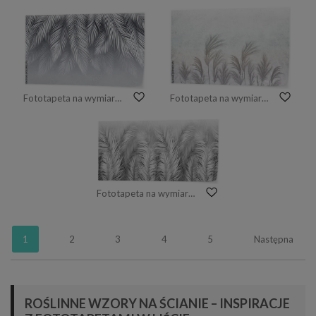
Fototapeta na wymiar Tropikalna tapeta z liśćmi palmowymi na tle grunge.
Fototapeta na wymiar Trawa pampasowa, trzciny na betonowej ścianie.
Fototapeta na wymiar Tropikalne liście palmowe na tle grunge
1
2
3
4
5
Następna
ROŚLINNE WZORY NA ŚCIANIE – INSPIRACJE