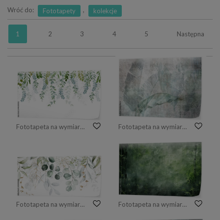
Wróć do:
,
Fototapety
kolekcje
1
2
3
4
5
Następna
Fototapeta na wymiar Gałęzie roślin zwisają od góry do dołu
Fototapeta na wymiar Duże liście bananowca. Fototapeta w stylu grunge
Fototapeta na wymiar Watercolor seamless border - illustration with green gold leaves and branches, for wedding stationary, greetings, wallpapers, fashion, backgrounds, textures, DIY, wrappers, cards.
Fototapeta na wymiar Tekstura grunge lasu bambusowego. wygenerowane ai.