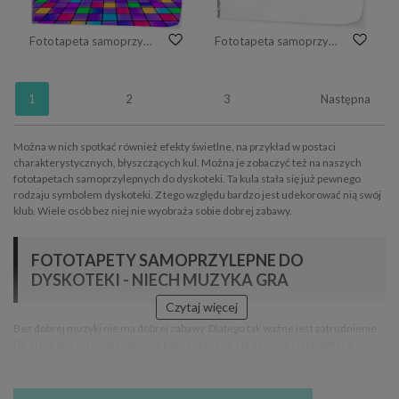
Fototapeta samoprzylepna Banner for printing night disco parties. Retro vintage neon grid dance floor horizon 80s and 90s
Fototapeta samoprzylepna Tocz kulę wektor ikona
1
2
3
Następna
Można w nich spotkać również efekty świetlne, na przykład w postaci
charakterystycznych, błyszczących kul. Można je zobaczyć też na naszych
fototapetach samoprzylepnych do dyskoteki. Ta kula stała się już pewnego
rodzaju symbolem dyskoteki. Z tego względu bardzo jest udekorować nią swój
klub. Wiele osób bez niej nie wyobraża sobie dobrej zabawy.
FOTOTAPETY SAMOPRZYLEPNE DO
DYSKOTEKI - NIECH MUZYKA GRA
Czytaj więcej
Bez dobrej muzyki nie ma dobrej zabawy. Dlatego tak ważne jest zatrudnienie
DJ, który jest w stanie rozkręcić każdą imprezę. Na naszych fototapetach
samoprzylepnych do dyskoteki znajdziesz nie tylko DJ-ów, ale również nuty
oraz bardzo wiele głośników. Wszystkie te elementy z pewnością zachęcą
Twoich gości do jeszcze lepszej zabawy.