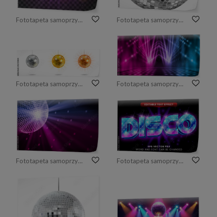
Fototapeta samoprzylepna Wektorowa błyszcząca dyskoteki piłki ilustracja na przejrzystym tle.
Fototapeta samoprzylepna Silver disco mirror ball isolated
Fototapeta samoprzylepna Bright glowing disco balls set isolated on black background
Fototapeta samoprzylepna Tło pustej scenie. Neonowe światło niebieskie i fioletowe oraz pokaz laserowy. Laserowe futurystyczne kształty na ciemnym tle. Ciemne tło z neonową poświatą
Fototapeta samoprzylepna piłka dyskoteka światła
Fototapeta samoprzylepna Neon glow disco lamp editable vector text effect