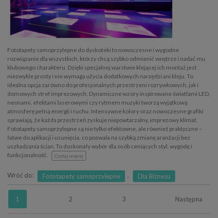
Fototapety samoprzylepne do dyskoteki to nowoczesne i wygodne
rozwiązanie dla wszystkich, którzy chcą szybko odmienić wnętrze i nadać mu
klubowego charakteru. Dzięki specjalnej warstwie klejącej ich montaż jest
niezwykle prosty i nie wymaga użycia dodatkowych narzędzi ani kleju. To
idealna opcja zarówno do profesjonalnych przestrzeni rozrywkowych, jak i
domowych stref imprezowych. Dynamiczne wzory inspirowane światłami LED,
neonami, efektami laserowymi czy rytmem muzyki tworzą wyjątkową
atmosferę pełną energii i ruchu. Intensywne kolory oraz nowoczesne grafiki
sprawiają, że każda przestrzeń zyskuje niepowtarzalny, imprezowy klimat.
Fototapety samoprzylepne są nie tylko efektowne, ale również praktyczne –
łatwe do aplikacji i usunięcia, co pozwala na szybką zmianę aranżacji bez
uszkadzania ścian. To doskonały wybór dla osób ceniących styl, wygodę i
funkcjonalność.
Czytaj więcej
Wróć do:
,
Fototapety samoprzylepne
Dla Biznesu
1
2
3
Następna