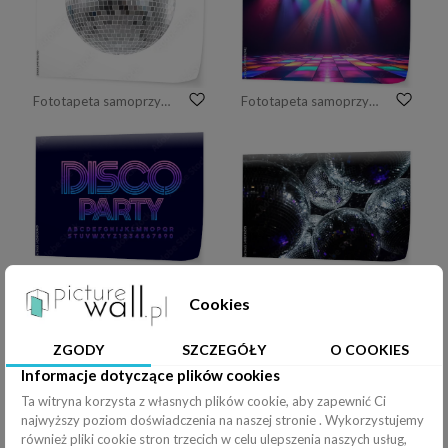
Fototapeta samoprzylepna kula dyskotekowa
Fototapeta samoprzylepna Retro style 70s disco club background with groovy dance floor mirror ball hanging from ceiling and colorful spotlights
Fototapeta samoprzylepna Wektorowa jaskrawa emblemat dyskoteki przyjęcie. Kolorowa wielka czcionka. Nowoczesne litery i cyfry alfabetu
Fototapeta samoprzylepna Kulki disco w ciemności
Cookies
ZGODY
SZCZEGÓŁY
O COOKIES
Informacje dotyczące plików cookies
Ta witryna korzysta z własnych plików cookie, aby zapewnić Ci
Fototapeta samoprzylepna Stage lights, spotlight beams with smoke on black background, glowing studio or theater scene lamp rays, purple illumination on floor and ceiling for concert or show presentation, Realistic 3d vector
Fototapeta samoprzylepna Abstract glittering geometric texture with orange, blue and violet pixels. Fantasy fractal design. Digital art. 3D rendering.
najwyższy poziom doświadczenia na naszej stronie . Wykorzystujemy
również pliki cookie stron trzecich w celu ulepszenia naszych usług,