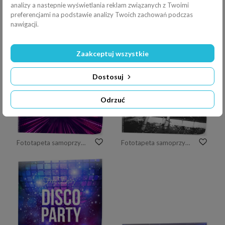
analizy a nastepnie wyświetlania reklam związanych z Twoimi
preferencjami na podstawie analizy Twoich zachowań podczas
nawigacji.
Zaakceptuj wszystkie
Fototapeta samoprzylepna Kula dyskotekowa z jasnymi promieniami, impreza w nocy
Fototapeta samoprzylepna Niebieski parkiet dyskotekowy z lustrzanymi kulkami, kratowym kółkiem i punktowymi światłami. Renderowania 3d.
Dostosuj
Odrzuć
Fototapeta samoprzylepna LED diodes panel elements, garland background.
Fototapeta samoprzylepna Przyjaciele zabawy w dyskotece