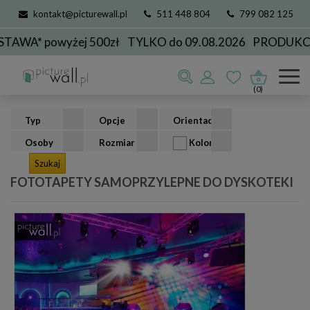
kontakt@picturewall.pl
511 448 804
799 082 125
powyżej 500zł
TYLKO do 09.08.2026
PRODUKCJA DO 
Fototapety samoprzylepne
Dla Biznesu
do dyskoteki
(0)
Typ
Opcje
Orientacja
Osoby
Rozmiar
Kolor
FOTOTAPETY SAMOPRZYLEPNE DO DYSKOTEKI