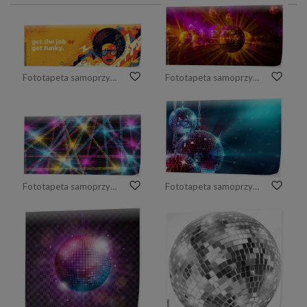
Fototapeta samoprzylepna Funky style abstract illustration with female portrait and colorful splashing shapes. Vector illustration.
Fototapeta samoprzylepna disco background with disco balls in purple and gold lighting
Fototapeta samoprzylepna Abstract background of neon lines on a black background. Bright glare of light.
Fototapeta samoprzylepna Shiny disco balls under bright cyan light, space for text