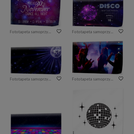
Fototapeta samoprzylepna Dyskoteka party wektor plakat szablon
Fototapeta samoprzylepna Disco party poster. Dance and music night party flyer with 80s disco ball and light effects. Vector illustration invite on glamour celebration with mirror sphere banner
Fototapeta samoprzylepna Mirror Ball Disco Lights Club Dance Party Glitter Background
Fototapeta samoprzylepna Tańcząc na dyskotece