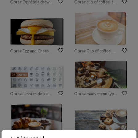
Obraz Opróżnia drewnianą stołową astronautyczną platformę i rozmytego defocused restauracyjnego wnętrze, rocznika brzmienie
Obraz cup of coffee latte in coffee shop
Obraz Egg and Cheese Breakfast Sandwich.
Obraz Cup of coffee latte art on wood table
Obraz Ekspres do kawy, kawiarnia, elementy kawiarni - minimalny zestaw ikon web cienka linia. Kolekcja ikony konspektu. Prosta wektorowa ilustracja.
Obraz many menu type of coffee set on wooden table