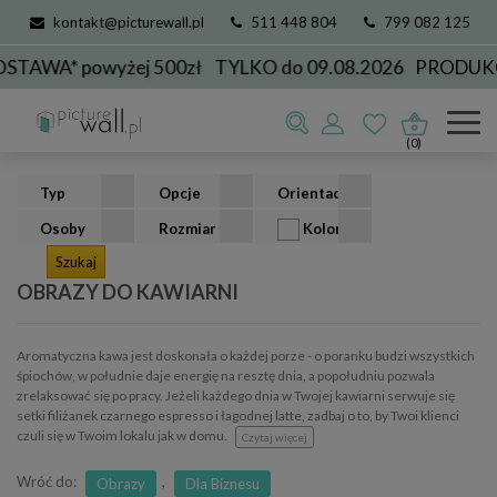
kontakt@picturewall.pl
511 448 804
799 082 125
* powyżej 500zł
TYLKO do 09.08.2026
PRODUKCJA D
Obrazy
Dla Biznesu
do kawiarni
(0)
Typ
Opcje
Orientacja
Osoby
Rozmiar
Kolor
OBRAZY DO KAWIARNI
Aromatyczna kawa jest doskonała o każdej porze - o poranku budzi wszystkich
śpiochów, w południe daje energię na resztę dnia, a popołudniu pozwala
zrelaksować się po pracy. Jeżeli każdego dnia w Twojej kawiarni serwuje się
setki filiżanek czarnego espresso i łagodnej latte, zadbaj o to, by Twoi klienci
czuli się w Twoim lokalu jak w domu.
Czytaj więcej
Wróć do:
,
Obrazy
Dla Biznesu