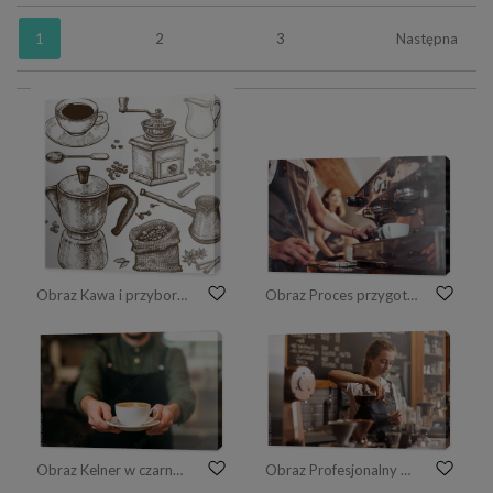
1
2
3
Następna
Obraz Kawa i przybory kuchenne do gotowania.
Obraz Proces przygotowywania świeżego napoju. Z maszyną Dwóch młodych pracowników kawiarni w pomieszczeniu. Koncepcja biznesu i usług
Obraz Kelner w czarnym fartuchu rozciąga filiżankę kawy
Obraz Profesjonalny barista przygotowujący kawę za pomocą chemex zalej ekspres do kawy i czajnik. Młoda kobieta parzenia kawy. Alternatywne sposoby parzenia kawy. Koncepcja kawiarni.