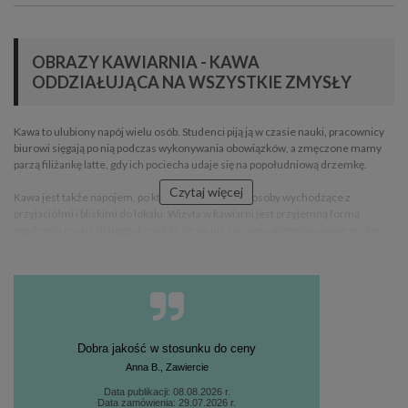
OBRAZY KAWIARNIA - KAWA
ODDZIAŁUJĄCA NA WSZYSTKIE ZMYSŁY
Kawa to ulubiony napój wielu osób. Studenci piją ją w czasie nauki, pracownicy
biurowi sięgają po nią podczas wykonywania obowiązków, a zmęczone mamy
parzą filiżankę latte, gdy ich pociecha udaje się na popołudniową drzemkę.
Czytaj więcej
Kawa jest także napojem, po który chętnie sięgają osoby wychodzące z
przyjaciółmi i bliskimi do lokalu. Wizyta w kawiarni jest przyjemną formą
spędzania czasu, dlatego decydują się na nią zarówno przepracowane osoby,
jak i koleżanki, które chcą trochę poplotkować.
Kawiarnia ozdobiona obrazami jest miejscem, w którym czas upływa w
przyjemniejszej atmosferze. Obrazy z ziarnami kawy, filiżankami parującej
małej czarnej lub smakowitymi croissantami w towarzystwie latte, oddziałują
na wszystkie zmysły klientów Twojego lokalu. Tematyczne dekoracje ścienne
zachęcają do zamawiania kolejnej kawy, a także ułatwiają zrelaksowanie się i
Dobra jakość w stosunku do ceny
odprężenie.
Anna B., Zawiercie
Data publikacji: 08.08.2026 r.
Data zamówienia: 29.07.2026 r.