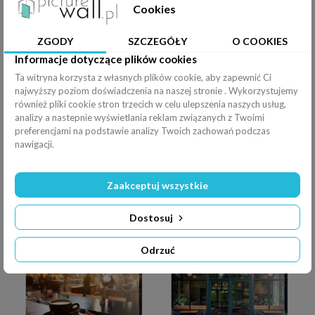
Cookies
Obraz croissant served with latte on a blurred cafe background
Obraz Assorted Delicious Cookies with Espresso Coffee on Rustic Wooden Table
ZGODY
SZCZEGÓŁY
O COOKIES
Informacje dotyczące plików cookies
Ta witryna korzysta z własnych plików cookie, aby zapewnić Ci
najwyższy poziom doświadczenia na naszej stronie . Wykorzystujemy
również pliki cookie stron trzecich w celu ulepszenia naszych usług,
analizy a nastepnie wyświetlania reklam związanych z Twoimi
Obraz Smiling Woman Enjoying Dessert in a Bright Cafe During Daytime
Obraz Trzy młode kobiety lubią kawę w kawiarni
preferencjami na podstawie analizy Twoich zachowań podczas
nawigacji.
Zaakceptuj wszystkie
Dostosuj
Obraz Różnorodność kobiet towarzysko koncepcja jedności razem
Obraz Interior of modern cafe in loft style
Odrzuć