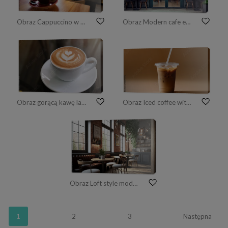
Obraz Cappuccino w kawiarni
Obraz Modern cafe exterior with glass windows, showcasing interior through glass and outdoor seating.
Obraz gorącą kawę latte postawioną na stole w kawiarni, wypij śniadanie rano
Obraz Iced coffee with milk served in a transparent plastic cup, symbolizing refreshment, modern café culture, and summer lifestyle.
Obraz Loft style modern cafe interior in new york
1
2
3
Następna