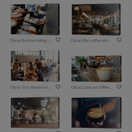
Obraz Barista making coffee in coffee shop, hands holding cup of coffee.
Obraz Blur coffee shop or cafe restaurant, Blurred restaurant background with some people and chefs working. Image created using artificial intelligence.
Obraz Trzy młode koleżanki spotkanie siedzieć przy stole w kawiarni i rozmawiać
Obraz Latte art coffee cup on rustic cafe counter, busy bar in background