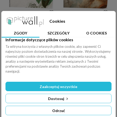
Fototapeta samoprzylepna Tło z kwiatami
Fototapeta samoprzylepna Malowidło freskowe w stylu retro, renesansowa kobieta
Cookies
ZGODY
SZCZEGÓŁY
O COOKIES
Informacje dotyczące plików cookies
Ta witryna korzysta z własnych plików cookie, aby zapewnić Ci
najwyższy poziom doświadczenia na naszej stronie . Wykorzystujemy
Fototapeta samoprzylepna Nowoczesny mural z falistymi, abstrakcyjnymi kształtami
Fototapeta samoprzylepna Jezioro w górach. Obraz 3D
również pliki cookie stron trzecich w celu ulepszenia naszych usług,
analizy a nastepnie wyświetlania reklam związanych z Twoimi
preferencjami na podstawie analizy Twoich zachowań podczas
nawigacji.
Zaakceptuj wszystkie
Dostosuj
Fototapeta samoprzylepna akwarela, ilustracja jesiennego lasu z kolorowymi liśćmi, wygenerowana przez AI
Fototapeta samoprzylepna Żurawie na Teksturowanym Tle
Odrzuć