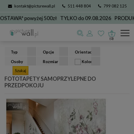
kontakt@picturewall.pl
511 448 804
799 082 125
* powyżej 500zł
TYLKO do 09.08.2026
PRODUKCJA D
Fototapety samoprzylepne
przeznaczenie
do przedpokoju
(0)
Typ
Opcje
Orientacja
Osoby
Rozmiar
Kolor
FOTOTAPETY SAMOPRZYLEPNE DO
PRZEDPOKOJU