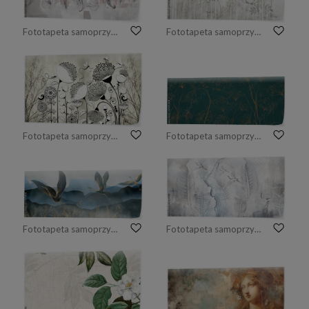
Fototapeta samoprzylepna pióra na betonowej ścianie
Fototapeta samoprzylepna z kwiatami jaśminu
Fototapeta samoprzylepna monochromatyczny, abstrakcyjny, kwiatowy mural
Fototapeta samoprzylepna tło z motywem kwiatowym
Fototapeta samoprzylepna Żurawie na tle gór i wzgórz we mgle
Fototapeta samoprzylepna z liśćmi i żurawiami na pękniętej betonowej ścianie z abstrakcją.