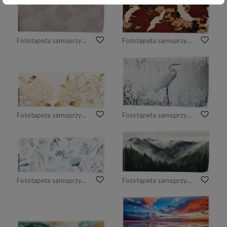
Fototapeta samoprzylepna Kwiaty na tle ściany
Fototapeta samoprzylepna wzór w stylu orientalnym, żurawie
Fototapeta samoprzylepna Luksusowe, kwiatowe tło. Róże i piwonie.
Fototapeta samoprzylepna Biała czapla
Fototapeta samoprzylepna botaniczny wzór z kwiatami, liśćmi i gałęziami w akwarelowej fakturze.
Fototapeta samoprzylepna góry, las, mgła, poranek. Wygenerowane przez sztuczną inteligencję