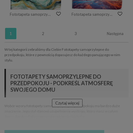
Fototapeta samoprzylepna Abstrakcyjna akwarela; miękkie linie, z płynną, marmurową teksturą, wygenerowane przez AI
Fototapeta samoprzylepna Niebo odbite w wodzie
1
2
3
Następna
W tej kategorii zebraliśmy dla Ciebie Fototapety samoprzylepne do
przedpokoju, które z pewnością dopasujesz do każdego panującego w nim
stylu.
FOTOTAPETY SAMOPRZYLEPNE DO
PRZEDPOKOJU - PODKREŚL ATMOSFERĘ
SWOJEGO DOMU
Czytaj więcej
Wybór wzoru fototapety samoprzylepnej do przedpokoju ma bardzo duże
znaczenie. Jego styl stanowi uzupełnienie wystroju, który masz w całym
domu. Bardzo duże znaczenie ma również jej kolor.
Nie wybieraj ciemnych odcieni, bo w przedpokoju zazwyczaj jest niewiele
światła i nie ma się co oszukiwać, są to wnętrza o małej powierzchni, a ciemne