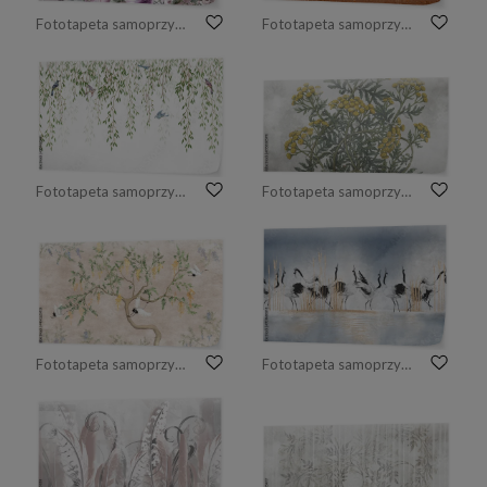
Fototapeta samoprzylepna kolorowe kwiaty, akwarela
Fototapeta samoprzylepna Jesień, aleja drzew
Fototapeta samoprzylepna Zwisające gałązki wierzby z ptakami.
Fototapeta samoprzylepna Kwiaty wrotyczowe w skali makro - stonowana kolorystyka
Fototapeta samoprzylepna namalowane drzewo z lecącymi żurawiami na strukturalnym tle
Fototapeta samoprzylepna Tańczące żurawie nad jeziorem