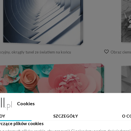
cyjny, okrągły tunel ze światłem na końcu
Obraz ciemn
Cookies
DY
SZCZEGÓŁY
O C
yczące plików cookies