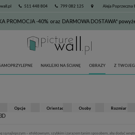
wall.pl
511 448 804
799 082 125
Aleja Poprzeczna
KA PROMOCJA -40% oraz DARMOWA DOSTAWA* powyżej
SAMOPRZYLEPNE
NAKLEJKI NA ŚCIANĘ
OBRAZY
Z TWOJEG
Opcje
Orientacja
Osoby
Rozmiar
3D
nę są najlepszym – efektownym, szybkim i zarazem tanim sposobem, aby dodać wnęt