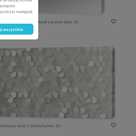
 na naszej stronie
nastepnie
podczas nawigacji.
akcyjna architektura, tunel z jasnym tłem, 3d
j wszystkie
tryczny wzór z sześciokątów, 3d