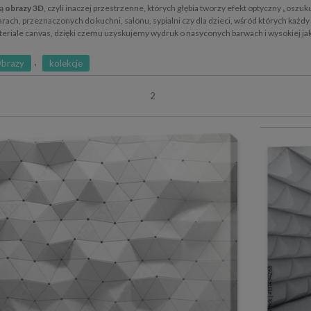
są
obrazy 3D
, czyli inaczej przestrzenne, których głębia tworzy efekt optyczny „oszu
rach, przeznaczonych do kuchni, salonu, sypialni czy dla dzieci, wśród których każd
teriale canvas, dzięki czemu uzyskujemy wydruk o nasyconych barwach i wysokiej ja
,
brazy
kolekcje
2