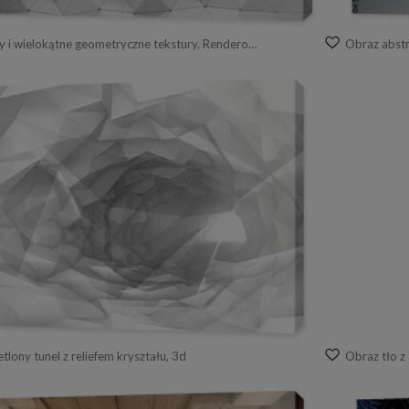
Obraz trójkąty i wielokątne geometryczne tekstury. Renderowania 3D
Obraz abstr
tlony tunel z reliefem kryształu, 3d