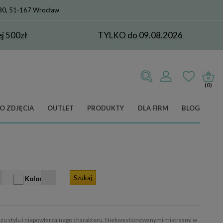
 80, 51-167 Wrocław
 500zł
TYLKO do 09.08.2026
(0)
O ZDJĘCIA
OUTLET
PRODUKTY
DLA FIRM
BLOG
Kolor
rzu stylu i niepowtarzalnego charakteru. Niekwestionowanymi mistrzami w