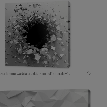
Obraz pęknięta, betonowa ściana z dziurą po kuli, abstrakcyjne tło, 3D