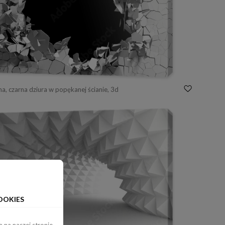
a, czarna dziura w popękanej ścianie, 3d
OOKIES