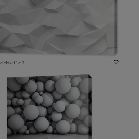
 wielokątów 3d