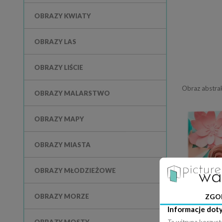
OBRAZY KWIATY
OBRAZY LAS
OBRAZY LIŚCIE
Obraz abstrak
OBRAZY MALARSTWO
OBRAZY MAPY
OBRAZY MIASTA
OBRAZY MŁODZIEŻOWE
OBRAZY MORZE
ZGO
Informacje dot