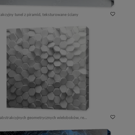
akcyjny tunel z piramid, teksturowane ściany
Obraz tło z abstrakcyjnych geometrycznych wieloboków, rendering 3d