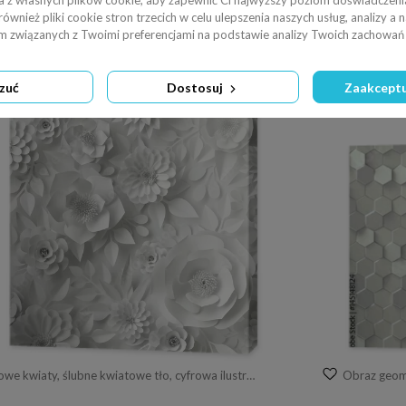
a z własnych plików cookie, aby zapewnić Ci najwyższy poziom doświadczenia
wnież pliki cookie stron trzecich w celu ulepszenia naszych usług, analizy a 
am związanych z Twoimi preferencjami na podstawie analizy Twoich zachowań 
Obraz kwieciste, modne abstrakcyjne tło z papierowymi kwiatami 3d
Obraz abstr
zuć
Dostosuj
Zaakceptu
Obraz papierowe kwiaty, ślubne kwiatowe tło, cyfrowa ilustracja 3d
Obraz geome