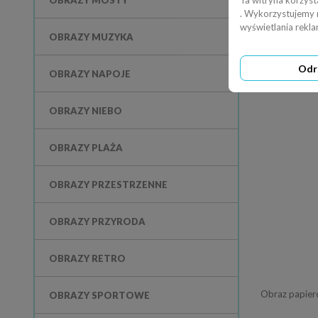
OBRAZY MOSTY
Ta witryna korzyst
. Wykorzystujemy ró
wyświetlania rekl
OBRAZY MUZYKA
Odr
OBRAZY NAPOJE
OBRAZY NIEBO
OBRAZY PLAŻA
OBRAZY PRZESTRZENNE
OBRAZY PRZYRODA
OBRAZY RETRO
OBRAZY SPORTOWE