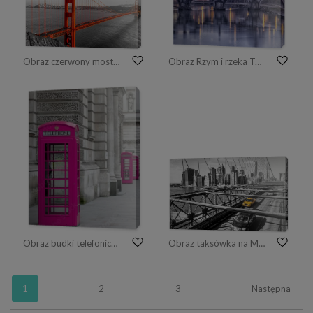
Obraz czerwony most Golden Gate, San Francisco, Kalifornia, USA
Obraz Rzym i rzeka Tyber o zmierzchu
Obraz budki telefoniczne w Londynie
Obraz taksówka na Moście Brooklińskim w Nowym Jorku
1
2
3
Następna