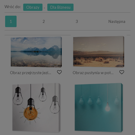
Wróć do:
,
Obrazy
Dla Biznesu
1
2
3
Następna
Obraz przejrzyste jezioro z wysokimi górami w tle
Obraz pustynia w południowej Kalifornii