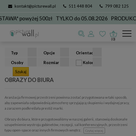
kontakt@picturewall.pl
511 448 804
799 082 125
powyżej 500zł
TYLKO do 05.08.2026
PRODUKCJA DO
Obrazy
Dla Biznesu
do biura
(0)
Typ
Opcje
Orientacja
Osoby
Rozmiar
Kolor
OBRAZY DO BIURA
Aranżacja firmowej przestrzeni powinna zostać przygotowana w taki sposób,
aby zapewniała odpowiednią atmosferę sprzyjającą skupieniu i wydajnej pracy,
a zarazem podkreślała prestiż marki.
Obrazy do biura, które przygotowaliśmy w naszej galerii, stanowią doskonałe
uzupełnienie wystroju gabinetów, recepcji, sal konferencyjnych, przestrzeni
typu open-space oraz innych firmowych wnętrz.
Czytaj więcej