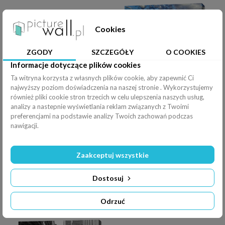
Cookies
ZGODY
SZCZEGÓŁY
O COOKIES
Informacje dotyczące plików cookies
Ta witryna korzysta z własnych plików cookie, aby zapewnić Ci
najwyższy poziom doświadczenia na naszej stronie . Wykorzystujemy
Obraz budka telefoniczna i czerwony autobus w Londynie
Obraz Wielki Kanion Kolorado w świetle poranka
również pliki cookie stron trzecich w celu ulepszenia naszych usług,
analizy a nastepnie wyświetlania reklam związanych z Twoimi
preferencjami na podstawie analizy Twoich zachowań podczas
nawigacji.
Zaakceptuj wszystkie
Dostosuj
Odrzuć
Obraz monochromatyczne selektywne wybarwienie Wieży Eiffla
Obraz startujący samolot na tle miasta