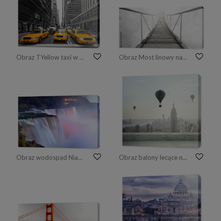
Obraz TYellow taxi w Nowym Jorku, USA.
Obraz Most linowy nad chmurami
Obraz wodospad Niagara w kolorach
Obraz balony lecące nad miastem