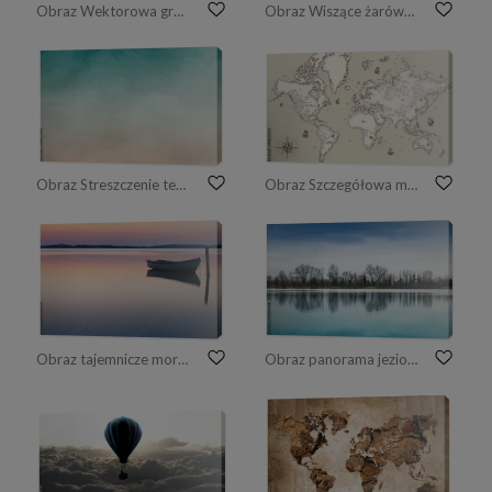
Obraz Wektorowa grunge ilustracja z wiszącymi żarówkami i miejsce dla teksta. Styl szkic nowoczesny hipster. Unikalny pomysł i koncepcja kreatywnego myślenia.
Obraz Wiszące żarówki ze świecącym jednym innym pomysłem na jasnoniebieskim tle, minimalny pomysł, płaski układ, góra
Obraz Streszczenie tekstura akwarela
Obraz Szczegółowa mapa Starego Świata z elementami dekoracyjnymi
Obraz tajemnicze morze, łódka na wodzie w świetle zachodzącego słońca
Obraz panorama jeziora