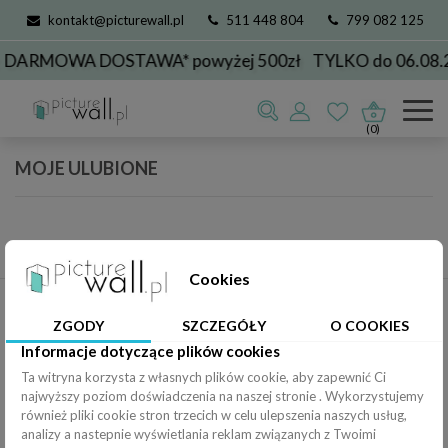
kontakt@picturewall.pl
511 448 804
799 082 125
 DARMOWA DOSTAWA* powyżej 500zł
TYLKO do 06.08.
(0)
MOJE ULUBIONE
Cookies
INFORMACJA
ZGODY
SZCZEGÓŁY
O COOKIES
PRODUKTY
Informacje dotyczące plików cookies
Ta witryna korzysta z własnych plików cookie, aby zapewnić Ci
MOJE KONTO
najwyższy poziom doświadczenia na naszej stronie . Wykorzystujemy
również pliki cookie stron trzecich w celu ulepszenia naszych usług,
analizy a nastepnie wyświetlania reklam związanych z Twoimi