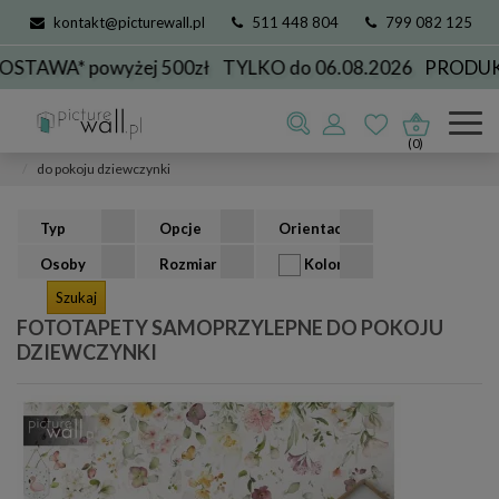
kontakt@picturewall.pl
511 448 804
799 082 125
* powyżej 500zł
TYLKO do 06.08.2026
PRODUKCJA D
Fototapety samoprzylepne
przeznaczenie
(0)
do pokoju dziewczynki
Typ
Opcje
Orientacja
Osoby
Rozmiar
Kolor
FOTOTAPETY SAMOPRZYLEPNE DO POKOJU
DZIEWCZYNKI