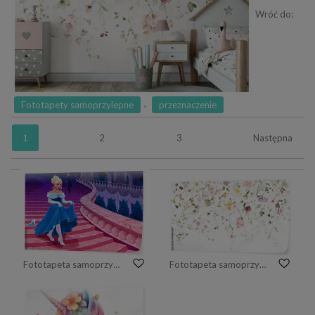
Wróć do:
,
Fototapety samoprzylepne
przeznaczenie
1
2
3
Następna
Fototapeta samoprzylepna Kopciuszek o północy
Fototapeta samoprzylepna Akwarelowa kompozycja z kwiatami ogrodowymi