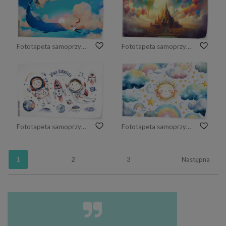
Fototapeta samoprzylepna Delfin i chłopiec bawią się w powietrzu.
Fototapeta samoprzylepna zamek inspirowany bajką z balonami, obraz wygenerowany przez sztuczną inteligencję
Fototapeta samoprzylepna Astronauta, chłopiec, dziewczynka, skafander kosmiczny, gwiazdy, planeta, księżyc, rakieta i wahadłowiec
Fototapeta samoprzylepna tęcza w stylu boho dla dzieci ze słońcem, chmurami i księżycem
1
2
3
Następna