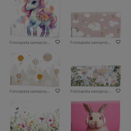
Fototapeta samoprzylepna Słodki jednorożec z kwiatami; wygenerowane przez sztuczną inteligencję
Fototapeta samoprzylepna Postacie z kreskówek na chmurach
Fototapeta samoprzylepna pastelowe balony góry i chmury
Fototapeta samoprzylepna pastelowa mapa i dżungla ze zwierzętami