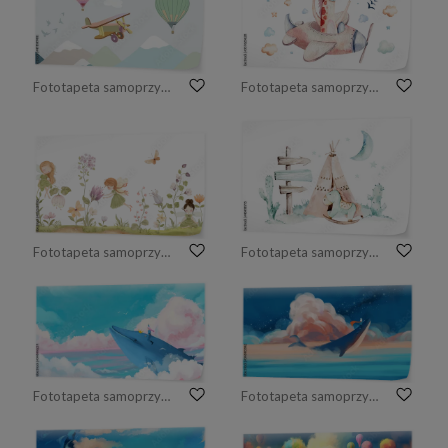
Fototapeta samoprzylepna dekoracja ścienna z balonami do pokoju dziecinnego.
Fototapeta samoprzylepna akwarela dla dzieci, żyrafa-pilot w chmurach.
Fototapeta samoprzylepna kompozycja z kwiatową łąką, delikatnymi kwiatami i uroczymi wróżkami
Fototapeta samoprzylepna Zestaw z elementami etnicznymi: kaktus, namiot tipi, tradycyjny wigwam, pióro, strzałka. Dziki Zachód
Fototapeta samoprzylepna Dziewczyna na wielorybie unoszącym się w powietrzu. Piękna kreatywna ilustracja
Fototapeta samoprzylepna Chłopiec na wielorybie pod rozgwieżdżonym niebem.