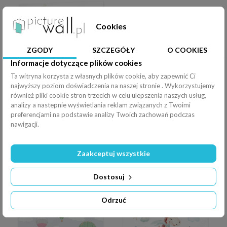
Cookies
ZGODY
SZCZEGÓŁY
O COOKIES
Informacje dotyczące plików cookies
Ta witryna korzysta z własnych plików cookie, aby zapewnić Ci
najwyższy poziom doświadczenia na naszej stronie . Wykorzystujemy
również pliki cookie stron trzecich w celu ulepszenia naszych usług,
Fototapeta samoprzylepna kompozycja leśna do pokoju dziecięcego z misiem
Fototapeta samoprzylepna kolorowa letnia łąka pełna owadów
analizy a nastepnie wyświetlania reklam związanych z Twoimi
preferencjami na podstawie analizy Twoich zachowań podczas
nawigacji.
Zaakceptuj wszystkie
Fototapeta samoprzylepna Astronauta - słoń, planeta, księżyc, rakieta i prom
Fototapeta samoprzylepna Piękny magiczny zamek z bajki
Dostosuj
Odrzuć