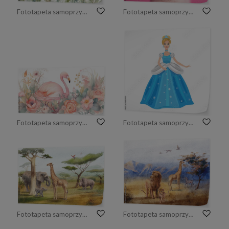
Fototapeta samoprzylepna wielokolorowa kompozycja kwiatów, liści, roślin i latających motyli
Fototapeta samoprzylepna Młody, jasny królik słucha muzyki na słuchawkach.
Fototapeta samoprzylepna w stylu akwareli przedstawiająca szczęśliwego flaminga w ogrodzie kwiatowym; wygenerowane przez sztuczną inteligencję
Fototapeta samoprzylepna Kopciuszek. Piękna dziewczyna w sukni balowej.
Fototapeta samoprzylepna safari. Akwarela, krajobraz ze zwierzętami Afryki z żyrafą, słoniami, nosorożcem, drzewem baobabu.
Fototapeta samoprzylepna Akwarela krajobraz: afrykańska sawanna. widok natury z drzewem, górami i zwierzętami. Piękna scena safari