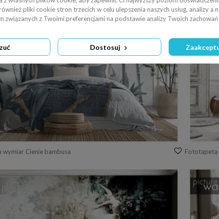
a z własnych plików cookie, aby zapewnić Ci najwyższy poziom doświadczenia
wnież pliki cookie stron trzecich w celu ulepszenia naszych usług, analizy a 
am związanych z Twoimi preferencjami na podstawie analizy Twoich zachowań 
zuć
Dostosuj
Zaakceptu
a wymiar Cienie bambusa
Fototapeta 