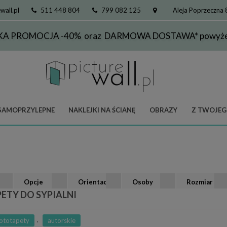
wall.pl
511 448 804
799 082 125
Aleja Poprzeczna
KA PROMOCJA -40% oraz DARMOWA DOSTAWA* powyżej
SAMOPRZYLEPNE
NAKLEJKI NA ŚCIANĘ
OBRAZY
Z TWOJEG
Opcje
Orientacja
Osoby
Rozmiar
ETY DO SYPIALNI
,
ototapety
autorskie