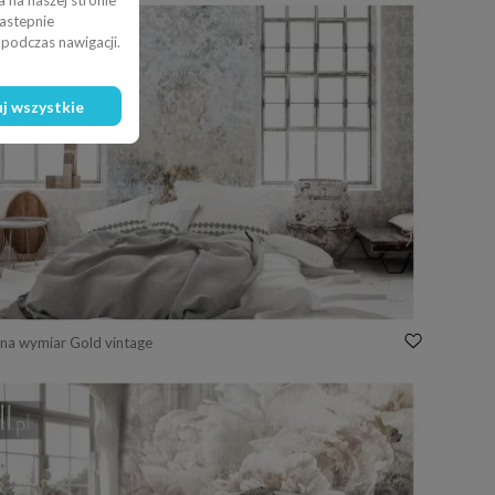
 na naszej stronie
nastepnie
podczas nawigacji.
j wszystkie
na wymiar Gold vintage