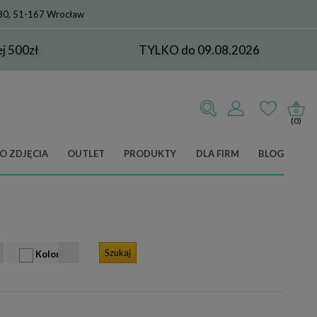
 80, 51-167 Wrocław
 500zł
TYLKO do 09.08.2026
(0)
O ZDJĘCIA
OUTLET
PRODUKTY
DLA FIRM
BLOG
Kolor