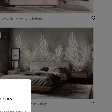
na wymiar Piwonie na betonie
OOKIES
na wymiar Delikatne palmy brąz