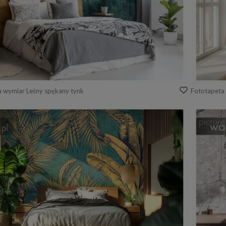
a wymiar Leśny spękany tynk
Fototapeta 