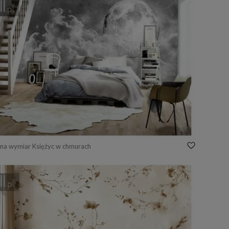
na wymiar Księżyc w chmurach