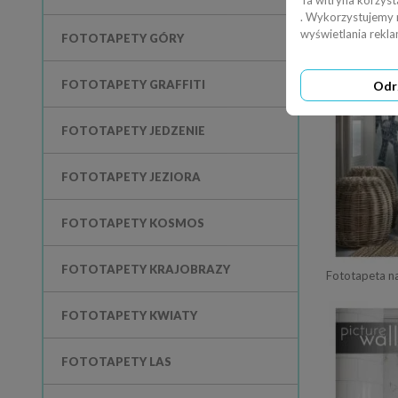
Ta witryna korzyst
. Wykorzystujemy ró
wyświetlania rekl
FOTOTAPETY GÓRY
FOTOTAPETY GRAFFITI
Odr
FOTOTAPETY JEDZENIE
FOTOTAPETY JEZIORA
FOTOTAPETY KOSMOS
FOTOTAPETY KRAJOBRAZY
Fototapeta n
FOTOTAPETY KWIATY
FOTOTAPETY LAS