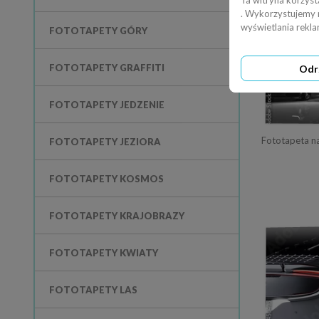
Ta witryna korzyst
. Wykorzystujemy ró
wyświetlania rekl
FOTOTAPETY GÓRY
FOTOTAPETY GRAFFITI
Odr
FOTOTAPETY JEDZENIE
FOTOTAPETY JEZIORA
FOTOTAPETY KOSMOS
FOTOTAPETY KRAJOBRAZY
FOTOTAPETY KWIATY
FOTOTAPETY LAS