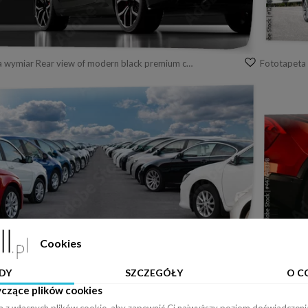
Fototapeta na wymiar Rear view of modern black premium car in studio light
 wymiar Cars in a row. Used car sales
Fototapeta
Cookies
DY
SZCZEGÓŁY
O C
yczące plików cookies