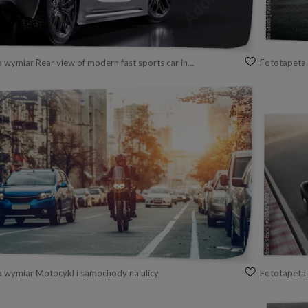
Fototapeta na wymiar Rear view of modern fast sports car in studio light.
a wymiar Motocykl i samochody na ulicy