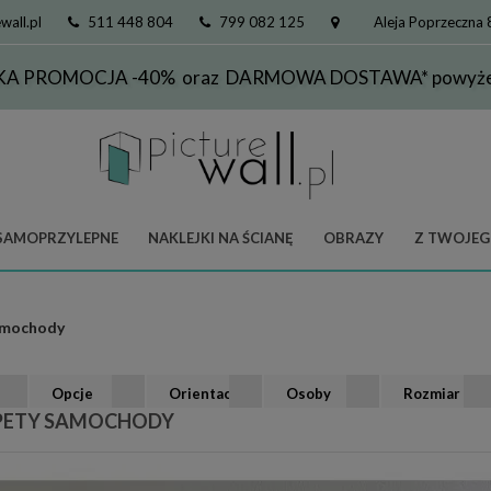
wall.pl
511 448 804
799 082 125
Aleja Poprzeczna
KA PROMOCJA -40% oraz DARMOWA DOSTAWA* powyżej
SAMOPRZYLEPNE
NAKLEJKI NA ŚCIANĘ
OBRAZY
Z TWOJEG
mochody
Opcje
Orientacja
Osoby
Rozmiar
PETY SAMOCHODY