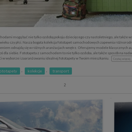
chodami mogą być nie tylko ozdobą pokoju dziecięcego czy nastoletniego, ale także
 wieku czy płci. Nasza bogata kolekcja fototapet samochodowych zapewnia różnorodnoś
eniem odnajdą się w różnych aranżacjach wnętrz. Oferujemy modele klasycznych au
oś dla siebie. Fototapeta z samochodem to nie tylko ozdoba, ale także sposób na nad
i w wyborze i zaaranżowaniu idealnej fototapety w Twoim mieszkaniu.
Czytaj więcej
,
,
ototapety
kolekcje
transport
2