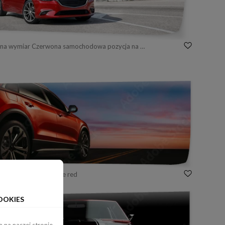
Fototapeta na wymiar Czerwona samochodowa pozycja na drodze blisko gór przy dniem
 na wymiar automotive red
OOKIES