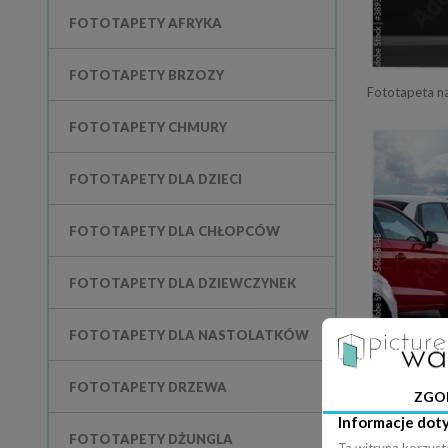
FOTOTAPETY AFRYKA
FOTOTAPETY BRZOZY
FOTOTAPETY CHMURY
FOTOTAPETY DLA DZIECI
FOTOTAPETY DLA CHŁOPCÓW
FOTOTAPETY DLA DZIEWCZYNEK
FOTOTAPETY DLA NASTOLATKÓW
Fototapeta na
FOTOTAPETY DRZEWA
ZGO
Informacje dot
FOTOTAPETY DŻUNGLA