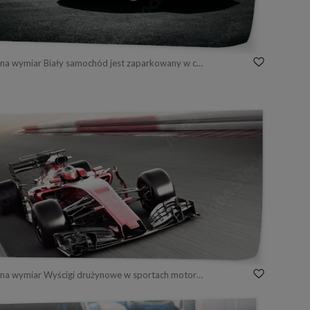
Fototapeta na wymiar Biały samochód jest zaparkowany w ciągu dnia na pustej asfaltowej drodze
Fototapeta na wymiar Wyścigi drużynowe w sportach motorowych. Szybko poruszający się ogólny samochód wyścigowy ścigający się po torze z rozmyciem ruchu. Renderowania 3D z miejsca na tekst lub miejsce