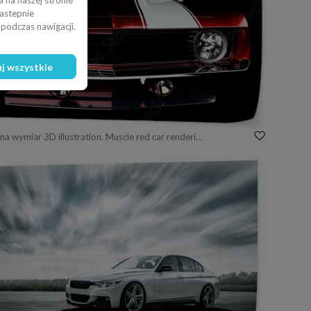
 na naszej stronie
nastepnie
podczas nawigacji.
j wszystkie
Fototapeta na wymiar 3D illustration. Muscle red car rendering isolated on black background. Vintage classic sport car. Car show. Wheels. Bumper. Front perspective view.