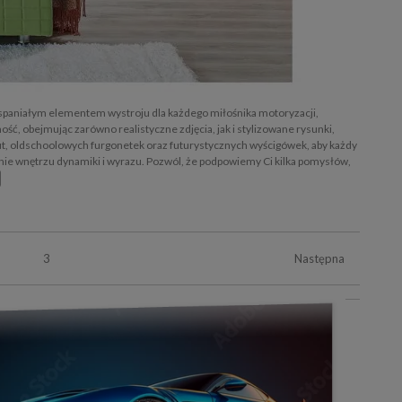
 wspaniałym elementem wystroju dla każdego miłośnika motoryzacji,
ć, obejmując zarówno realistyczne zdjęcia, jak i stylizowane rysunki,
t, oldschoolowych furgonetek oraz futurystycznych wyścigówek, aby każdy
anie wnętrzu dynamiki i wyrazu. Pozwól, że podpowiemy Ci kilka pomysłów,
3
Następna