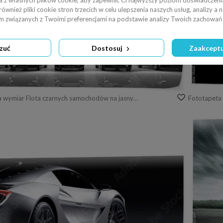
a z własnych plików cookie, aby zapewnić Ci najwyższy poziom doświadczenia
wnież pliki cookie stron trzecich w celu ulepszenia naszych usług, analizy a 
am związanych z Twoimi preferencjami na podstawie analizy Twoich zachowań 
zuć
Dostosuj
Zaakceptu
Fototapeta na wymiar Flota czarnych samochodów na jasnym tle.