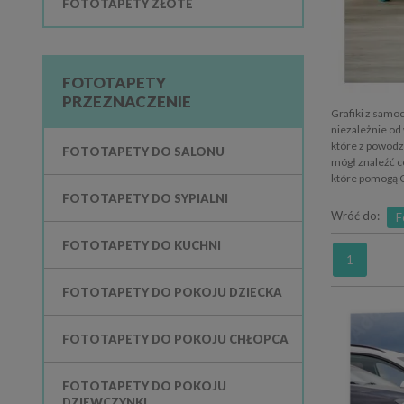
FOTOTAPETY ZŁOTE
FOTOTAPETY
PRZEZNACZENIE
Grafiki z samo
niezależnie od
które z powodz
FOTOTAPETY DO SALONU
mógł znaleźć c
które pomogą C
FOTOTAPETY DO SYPIALNI
Wróć do:
F
FOTOTAPETY DO KUCHNI
1
FOTOTAPETY DO POKOJU DZIECKA
FOTOTAPETY DO POKOJU CHŁOPCA
FOTOTAPETY DO POKOJU
DZIEWCZYNKI