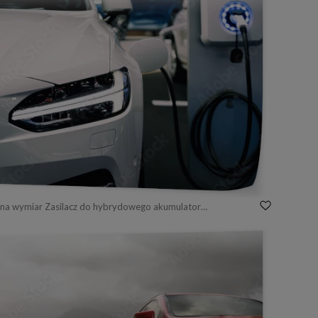
Fototapeta na wymiar Zasilacz do hybrydowego akumulatora elektrycznego do ładowania samochodów. Koncepcja ekologicznego samochodu.