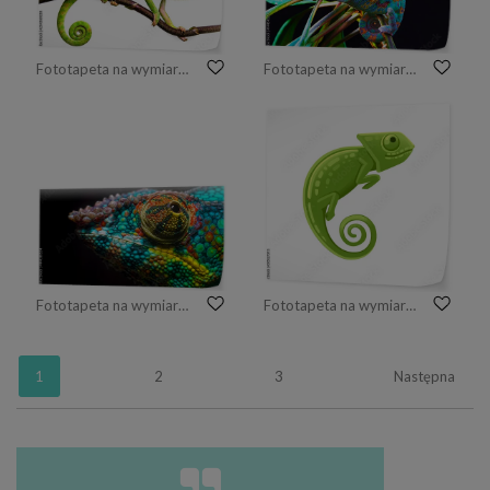
Fototapeta na wymiar ładny zabawny kameleon - Chamaeleo calyptratus na gałęzi
Fototapeta na wymiar Jemen kameleon odizolowywający na czarnym tle
Fototapeta na wymiar 4k close up of chameleon on a branch
Fototapeta na wymiar Ślicznej małej zielonej kameleon jaszczurki kreskówki zwierzęcego projekta płaska wektorowa ilustracja odizolowywająca na białym tle
1
2
3
Następna