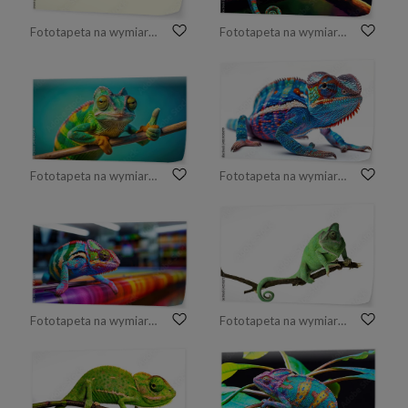
Fototapeta na wymiar chameleon as icon logo, isolated on background
Fototapeta na wymiar Colorful chameleon panther perched on a branch. Generative AI
Fototapeta na wymiar A vibrant chameleon with a bright green, yellow, and orange body perches on a thin branch and gives a thumbs up with a playful grin.
Fototapeta na wymiar Blue lizard Panther chameleon isolated on white background
Fototapeta na wymiar colorful chameleon color office printer large format poster ploter
Fototapeta na wymiar Śliczny zielony kameleon na gałąź przeciw białemu tłu