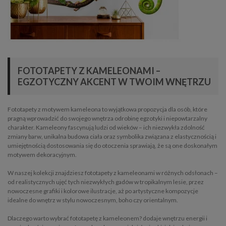
FOTOTAPETY Z KAMELEONAMI –
EGZOTYCZNY AKCENT W TWOIM WNĘTRZU
Fototapety z motywem kameleona to wyjątkowa propozycja dla osób, które
pragną wprowadzić do swojego wnętrza odrobinę egzotyki i niepowtarzalny
charakter. Kameleony fascynują ludzi od wieków – ich niezwykła zdolność
zmiany barw, unikalna budowa ciała oraz symbolika związana z elastycznością i
umiejętnością dostosowania się do otoczenia sprawiają, że są one doskonałym
motywem dekoracyjnym.
W naszej kolekcji znajdziesz fototapety z kameleonami w różnych odsłonach –
od realistycznych ujęć tych niezwykłych gadów w tropikalnym lesie, przez
nowoczesne grafiki i kolorowe ilustracje, aż po artystyczne kompozycje
idealne do wnętrz w stylu nowoczesnym, boho czy orientalnym.
Dlaczego warto wybrać fototapetę z kameleonem? dodaje wnętrzu energii i