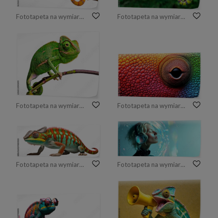
Fototapeta na wymiar Żółty niebieski jaszczurka Pantera kameleon na białym tle
Fototapeta na wymiar Kameleon pantera Furcifer pardalis Ambilobe 2-letni endemiczny z Madagaskaru
Fototapeta na wymiar zielony kameleon - Chamaeleo calyptratus
Fototapeta na wymiar Close-Up of Chameleon Skin Showcasing Intricate Patterns and Vibrant Colors, Highlighting Unique Texture and Details Found in Reptilian Species
Fototapeta na wymiar lizard chameleon on white background
Fototapeta na wymiar Futuristic Woman Wearing Holographic Chameleon Wireless Headphones, Eyes Closed and Smiling, Surrounded by Sound Particles and Energy Ripples in Minimal White Space with Iridescent Reflections