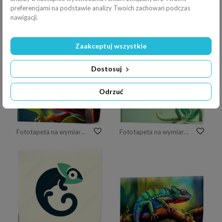
preferencjami na podstawie analizy Twoich zachowań podczas
nawigacji.
Zaakceptuj wszystkie
Fototapeta na wymiar kameleon
Fototapeta na wymiar Wystawa zwierząt terrariowych w Użhorodzie
Dostosuj
Odrzuć
Fototapeta na wymiar closeup of a colorful chameleon lizard. generative AI
Fototapeta na wymiar Chameleon of the color green isolated pastel background, chameleon banner, With text copy space. Generative ai