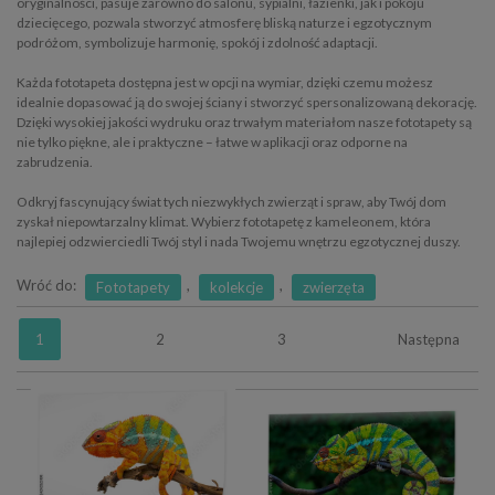
oryginalności, pasuje zarówno do salonu, sypialni, łazienki, jak i pokoju
dziecięcego, pozwala stworzyć atmosferę bliską naturze i egzotycznym
podróżom, symbolizuje harmonię, spokój i zdolność adaptacji.
Każda fototapeta dostępna jest w opcji na wymiar, dzięki czemu możesz
idealnie dopasować ją do swojej ściany i stworzyć spersonalizowaną dekorację.
Dzięki wysokiej jakości wydruku oraz trwałym materiałom nasze fototapety są
nie tylko piękne, ale i praktyczne – łatwe w aplikacji oraz odporne na
zabrudzenia.
Odkryj fascynujący świat tych niezwykłych zwierząt i spraw, aby Twój dom
zyskał niepowtarzalny klimat. Wybierz fototapetę z kameleonem, która
najlepiej odzwierciedli Twój styl i nada Twojemu wnętrzu egzotycznej duszy.
Wróć do:
,
,
Fototapety
kolekcje
zwierzęta
1
2
3
Następna