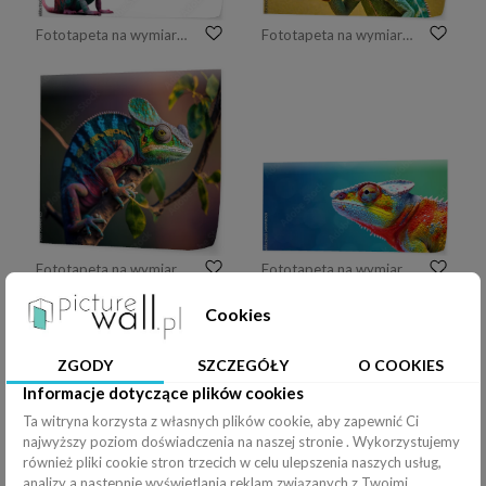
Fototapeta na wymiar chameleon wearing sunglasses on a solid color background, vector art, digital art, faceted, minimal, abstract, panorama background PNG transparent.
Fototapeta na wymiar a happy chameleon holding a yellow megaphone speaking in it with yellow solid background genertive
Fototapeta na wymiar Kameleon w tropikalnym lesie
Fototapeta na wymiar Colorful chameleon on a blue background, Generative AI
Cookies
ZGODY
SZCZEGÓŁY
O COOKIES
Informacje dotyczące plików cookies
Ta witryna korzysta z własnych plików cookie, aby zapewnić Ci
Fototapeta na wymiar Wireframe chameleon with glowing green data waves in dark background
Fototapeta na wymiar Green chameleon ( Chamaeleo calyptratus ) isolated on transparent background.
najwyższy poziom doświadczenia na naszej stronie . Wykorzystujemy
również pliki cookie stron trzecich w celu ulepszenia naszych usług,
analizy a nastepnie wyświetlania reklam związanych z Twoimi