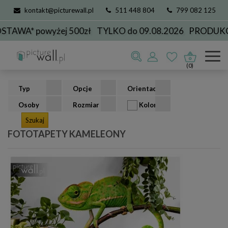
kontakt@picturewall.pl
511 448 804
799 082 125
 powyżej 500zł
TYLKO do 09.08.2026
PRODUKCJA D
Fototapety
kolekcje
zwierzęta
kameleony
(0)
Typ
Opcje
Orientacja
Osoby
Rozmiar
Kolor
FOTOTAPETY KAMELEONY