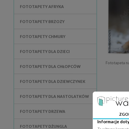
FOTOTAPETY AFRYKA
FOTOTAPETY BRZOZY
FOTOTAPETY CHMURY
FOTOTAPETY DLA DZIECI
Fototapeta na
FOTOTAPETY DLA CHŁOPCÓW
FOTOTAPETY DLA DZIEWCZYNEK
FOTOTAPETY DLA NASTOLATKÓW
FOTOTAPETY DRZEWA
ZGO
Informacje dot
FOTOTAPETY DŻUNGLA