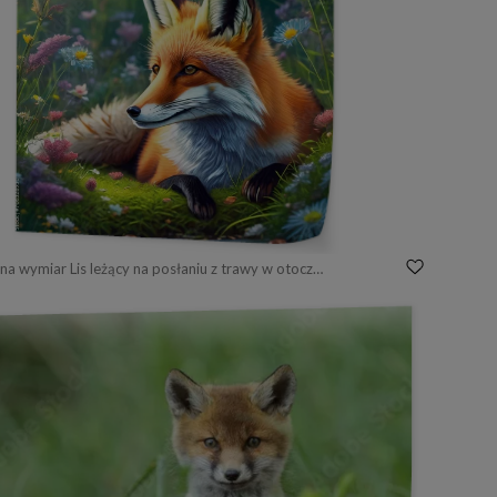
Fototapeta na wymiar Lis leżący na posłaniu z trawy w otoczeniu ziół i kwiatów