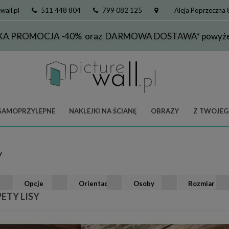
wall.pl
511 448 804
799 082 125
Aleja Poprzeczna
KA PROMOCJA -40% oraz DARMOWA DOSTAWA* powyżej
SAMOPRZYLEPNE
NAKLEJKI NA ŚCIANĘ
OBRAZY
Z TWOJEG
y
Opcje
Orientacja
Osoby
Rozmiar
ETY LISY