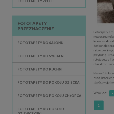
FOTOTAPETY ZŁOTE
FOTOTAPETY
PRZEZNACZENIE
Fototapety z m
nowoczesnej ar
lisami – od rea
FOTOTAPETY DO SALONU
doskonale spraw
relaksowi i wy
przytulną i kre
FOTOTAPETY DO SYPIALNI
fototapety z l
charakteru i wy
FOTOTAPETY DO KUCHNI
Nasze fototapet
osób, które chc
FOTOTAPETY DO POKOJU DZIECKA
stwórz wyjątko
Wróć do:
F
FOTOTAPETY DO POKOJU CHŁOPCA
1
FOTOTAPETY DO POKOJU
DZIEWCZYNKI