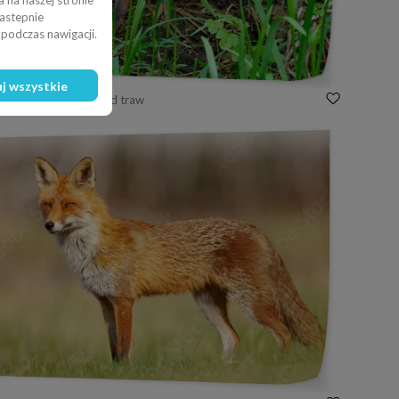
 na naszej stronie
nastepnie
podczas nawigacji.
j wszystkie
na wymiar Lisek wśród traw