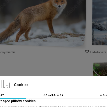
 wymiar lis
Fototapeta 
Cookies
DY
SZCZEGÓŁY
O C
yczące plików cookies