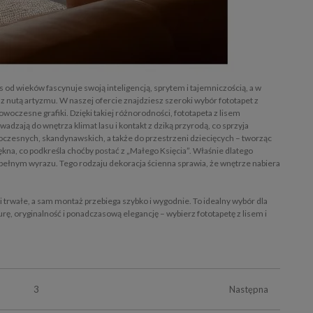
 od wieków fascynuje swoją inteligencją, sprytem i tajemniczością, a w
z nutą artyzmu. W naszej ofercie znajdziesz szeroki wybór fototapet z
owoczesne grafiki. Dzięki takiej różnorodności, fototapeta z lisem
wadzają do wnętrza klimat lasu i kontakt z dziką przyrodą, co sprzyja
woczesnych, skandynawskich, a także do przestrzeni dziecięcych – tworząc
 piękna, co podkreśla choćby postać z „Małego Księcia”. Właśnie dlatego
pełnym wyrazu. Tego rodzaju dekoracja ścienna sprawia, że wnętrze nabiera
 trwałe, a sam montaż przebiega szybko i wygodnie. To idealny wybór dla
rę, oryginalność i ponadczasową elegancję – wybierz fototapetę z lisem i
3
Następna