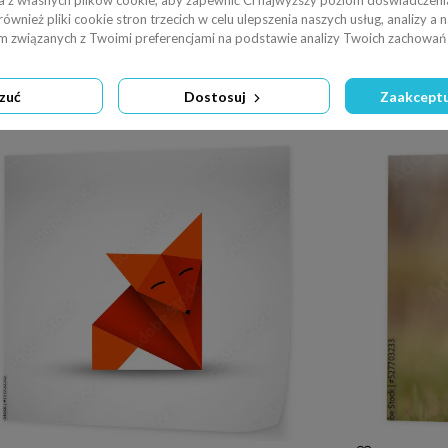
a z własnych plików cookie, aby zapewnić Ci najwyższy poziom doświadczenia
wnież pliki cookie stron trzecich w celu ulepszenia naszych usług, analizy a 
am związanych z Twoimi preferencjami na podstawie analizy Twoich zachowań 
zuć
Dostosuj
Zaakceptu
a wymiar Maski karnawałowe
Fototapeta 