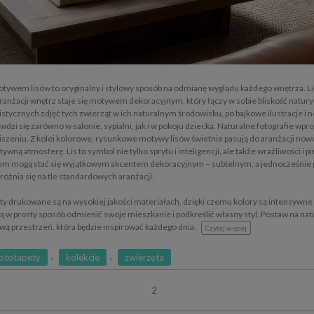
otywem lisów to oryginalny i stylowy sposób na odmianę wyglądu każdego wnętrza. Lis
anżacji wnętrz staje się motywem dekoracyjnym, który łączy w sobie bliskość natury 
listycznych zdjęć tych zwierząt w ich naturalnym środowisku, po bajkowe ilustracje i n
dzi się zarówno w salonie, sypialni, jak i w pokoju dziecka. Naturalne fotografie wpro
ciszeniu. Z kolei kolorowe, rysunkowe motywy lisów świetnie pasują do aranżacji no
atywną atmosferę. Lis to symbol nie tylko sprytu i inteligencji, ale także wrażliwości i
isem mogą stać się wyjątkowym akcentem dekoracyjnym – subtelnym, a jednocześnie 
różnia się na tle standardowych aranżacji.
y drukowane są na wysokiej jakości materiałach, dzięki czemu kolory są intensywne i
ą w prosty sposób odmienić swoje mieszkanie i podkreślić własny styl. Postaw na natu
wą przestrzeń, która będzie inspirować każdego dnia.
Czytaj więcej
,
,
ototapety
kolekcje
zwierzęta
2