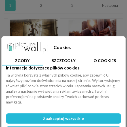
1
2
3
Następna
Cookies
Fototapeta na wymiar Always in good shape Full length of athletic woman in black sport clothing exercising in professional gym.
Fototapeta na wymiar Kobieta przygotowuje się do biegania
ZGODY
SZCZEGÓŁY
O COOKIES
Informacje dotyczące plików cookies
Ta witryna korzysta z własnych plików cookie, aby zapewnić Ci
najwyższy poziom doświadczenia na naszej stronie . Wykorzystujemy
również pliki cookie stron trzecich w celu ulepszenia naszych usług,
analizy a nastepnie wyświetlania reklam związanych z Twoimi
preferencjami na podstawie analizy Twoich zachowań podczas
Fototapeta na wymiar Lower couple young two friend strong sporty sportswoman sportsman woman man in sport clothes warm up training do stretch exercise on sand sea ocean beach outdoor jog on seaside in summer day morning.
Fototapeta na wymiar Różne urządzenia sportowe na trawie
nawigacji.
Zaakceptuj wszystkie