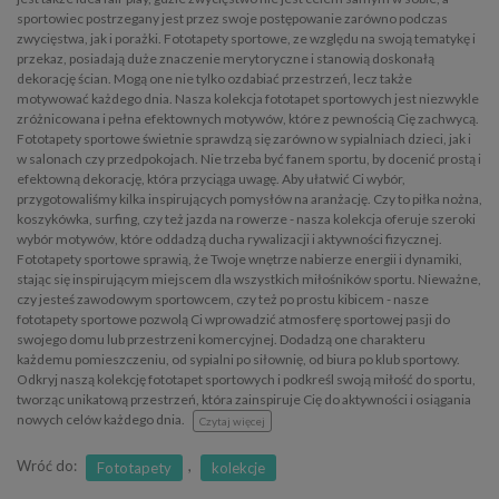
sportowiec postrzegany jest przez swoje postępowanie zarówno podczas
zwycięstwa, jak i porażki. Fototapety sportowe, ze względu na swoją tematykę i
przekaz, posiadają duże znaczenie merytoryczne i stanowią doskonałą
dekorację ścian. Mogą one nie tylko ozdabiać przestrzeń, lecz także
motywować każdego dnia. Nasza kolekcja fototapet sportowych jest niezwykle
zróżnicowana i pełna efektownych motywów, które z pewnością Cię zachwycą.
Fototapety sportowe świetnie sprawdzą się zarówno w sypialniach dzieci, jak i
w salonach czy przedpokojach. Nie trzeba być fanem sportu, by docenić prostą i
efektowną dekorację, która przyciąga uwagę. Aby ułatwić Ci wybór,
przygotowaliśmy kilka inspirujących pomysłów na aranżację. Czy to piłka nożna,
koszykówka, surfing, czy też jazda na rowerze - nasza kolekcja oferuje szeroki
wybór motywów, które oddadzą ducha rywalizacji i aktywności fizycznej.
Fototapety sportowe sprawią, że Twoje wnętrze nabierze energii i dynamiki,
stając się inspirującym miejscem dla wszystkich miłośników sportu. Nieważne,
czy jesteś zawodowym sportowcem, czy też po prostu kibicem - nasze
fototapety sportowe pozwolą Ci wprowadzić atmosferę sportowej pasji do
swojego domu lub przestrzeni komercyjnej. Dodadzą one charakteru
każdemu pomieszczeniu, od sypialni po siłownię, od biura po klub sportowy.
Odkryj naszą kolekcję fototapet sportowych i podkreśl swoją miłość do sportu,
tworząc unikatową przestrzeń, która zainspiruje Cię do aktywności i osiągania
nowych celów każdego dnia.
Czytaj więcej
Wróć do:
,
Fototapety
kolekcje