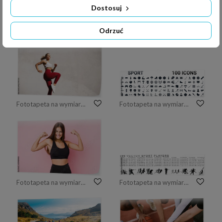
Dostosuj
Odrzuć
Fototapeta na wymiar Koncepcja fitness, sport, przyjaźń i zdrowy styl życia. Grupa szczęśliwych ludzi ćwiczeń
Fototapeta na wymiar Sprinter na torze
Fototapeta na wymiar Fit woman exercising outdoors. Healthy young female athlete doing fitness workout. Sportswoman raising leg, do functional training outside on bright sunny day, smiling pleased, wearing sport outfit
Fototapeta na wymiar set of 100 glyph sport web icons. filled icons such as sport goggles,snowmobile sport,kickball,rallycross,training,bodybuilding,karate,rafting. vector illustration
Fototapeta na wymiar Young caucasian fitness woman doing sport isolated showing strength gesture with arms, symbol of feminine power
Fototapeta na wymiar 500 Sport players - Vector