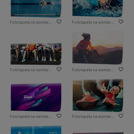
Fototapeta na wymiar Aerial Top View Male Swimmer Swimming in Swimming Pool. Professional Determined Athlete Training for the Championship, using Butterfly Technique. Top View Shot
Fototapeta na wymiar Front crawl swimmer
Fototapeta na wymiar Grupa różnych sportowców siedzących razem
Fototapeta na wymiar Sportowa kobieta odpoczywa po ciężkiego szkolenia w górach przy zmierzchem. Sportowe ciasne ubrania.
Fototapeta na wymiar Projekt układu z dynamicznymi kształtami na wydarzenie, turniej lub mistrzostwo. Tło sportowe
Fototapeta na wymiar Wiązanie butów sportowych