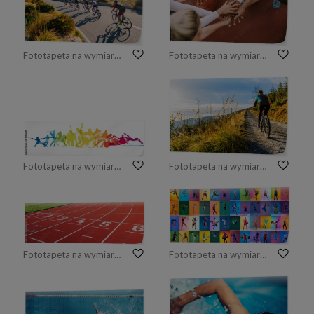
Fototapeta na wymiar Zdjęcie kolarza sportu drużynowego. Grupa triathlete na rowerowej przejażdżce na drodze przy Mallorca, Majorca, Hiszpania.
Fototapeta na wymiar Widok z góry drużyny koszykówki, trzymając się za ręce nad sądem
Fototapeta na wymiar Sport, wyścigi, zawody
Fototapeta na wymiar Kolarstwo górskie kobieta jazda na rowerze w lato góry krajobraz lasu. Kobieta na rowerze szlak przepływu szlak MTB. Aktywność na świeżym powietrzu.
Fototapeta na wymiar Bieżnia od pierwszej do szóstej
Fototapeta na wymiar Group of professional sportsmen and kids with sport equipment isolated on multicolored background in neon light. Flyer. Advertising, sport life concept