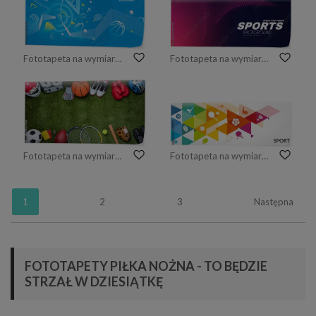
Fototapeta na wymiar Abstract futuristic background. Vector sport concept
Fototapeta na wymiar Abstract sport background with motion elements. Light dynamic effect.
Fototapeta na wymiar Różne urządzenia sportowe na trawie
Fototapeta na wymiar Sport
1
2
3
Następna
FOTOTAPETY PIŁKA NOŻNA - TO BĘDZIE
STRZAŁ W DZIESIĄTKĘ