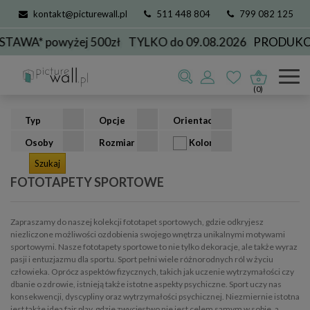
kontakt@picturewall.pl
511 448 804
799 082 125
yżej 500zł
TYLKO do 09.08.2026
PRODUKCJA DO 3 
Fototapety
kolekcje
sportowe
(0)
Typ
Opcje
Orientacja
Osoby
Rozmiar
Kolor
FOTOTAPETY SPORTOWE
Zapraszamy do naszej kolekcji fototapet sportowych, gdzie odkryjesz
niezliczone możliwości ozdobienia swojego wnętrza unikalnymi motywami
sportowymi. Nasze fototapety sportowe to nie tylko dekoracje, ale także wyraz
pasji i entuzjazmu dla sportu. Sport pełni wiele różnorodnych ról w życiu
człowieka. Oprócz aspektów fizycznych, takich jak uczenie wytrzymałości czy
dbanie o zdrowie, istnieją także istotne aspekty psychiczne. Sport uczy nas
konsekwencji, dyscypliny oraz wytrzymałości psychicznej. Niezmiernie istotna
jest także idea fair play, gdzie zwycięstwo nie jest celem samym w sobie, a