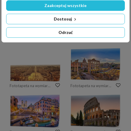
Zaakceptuj wszystkie
Dostosuj
Odrzuć
Fototapeta na wymiar Widok Rzymu z Zamku Świętego Anioła
Fototapeta na wymiar Zdjęcie lotnicze Rzymskiego Koloseum w Puli, Chorwacja w nocy
Fototapeta na wymiar Panoramiczny widok z lotu ptaka St Peter kwadrat w Watykan, Rzym Włochy
Fototapeta na wymiar Rzym wschodu słońca miasta linia horyzontu przy Rzym forum, Rzym, Włochy (forum rzymskie)