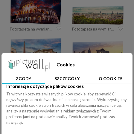
Fototapeta na wymiar Koloseum w Rzymie w nocy. Włochy, Europa
Fototapeta na wymiar Panorama starożytnego miasta Rzym, Włochy. Zabytkowe
Cookies
ZGODY
SZCZEGÓŁY
O COOKIES
Fototapeta na wymiar Rzym - Panteon, nikt
Fototapeta na wymiar rzymskie forum
Informacje dotyczące plików cookies
Ta witryna korzysta z własnych plików cookie, aby zapewnić Ci
najwyższy poziom doświadczenia na naszej stronie . Wykorzystujemy
również pliki cookie stron trzecich w celu ulepszenia naszych usług,
analizy a nastepnie wyświetlania reklam związanych z Twoimi
preferencjami na podstawie analizy Twoich zachowań podczas
nawigacji.
Fototapeta na wymiar Antyczne ruiny Romański forum przy wschodem słońca, Rzym, Włochy
Fototapeta na wymiar Rzym, Włochy