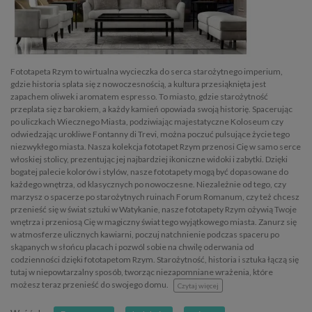
Fototapeta Rzym to wirtualna wycieczka do serca starożytnego imperium,
gdzie historia splata się z nowoczesnością, a kultura przesiąknięta jest
zapachem oliwek i aromatem espresso. To miasto, gdzie starożytność
przeplata się z barokiem, a każdy kamień opowiada swoją historię. Spacerując
po uliczkach Wiecznego Miasta, podziwiając majestatyczne Koloseum czy
odwiedzając urokliwe Fontanny di Trevi, można poczuć pulsujące życie tego
niezwykłego miasta. Nasza kolekcja fototapet Rzym przenosi Cię w samo serce
włoskiej stolicy, prezentując jej najbardziej ikoniczne widoki i zabytki. Dzięki
bogatej palecie kolorów i stylów, nasze fototapety mogą być dopasowane do
każdego wnętrza, od klasycznych po nowoczesne. Niezależnie od tego, czy
marzysz o spacerze po starożytnych ruinach Forum Romanum, czy też chcesz
przenieść się w świat sztuki w Watykanie, nasze fototapety Rzym ożywią Twoje
wnętrza i przeniosą Cię w magiczny świat tego wyjątkowego miasta. Zanurz się
w atmosferze ulicznych kawiarni, poczuj natchnienie podczas spaceru po
skąpanych w słońcu placach i pozwól sobie na chwilę oderwania od
codzienności dzięki fototapetom Rzym. Starożytność, historia i sztuka łączą się
tutaj w niepowtarzalny sposób, tworząc niezapomniane wrażenia, które
możesz teraz przenieść do swojego domu.
Czytaj więcej