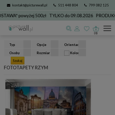
kontakt@picturewall.pl
511 448 804
799 082 125
* powyżej 500zł
TYLKO do 09.08.2026
PRODUKCJA D
Fototapety
kolekcje
miasta
Rzym
(0)
Typ
Opcje
Orientacja
Osoby
Rozmiar
Kolor
FOTOTAPETY RZYM