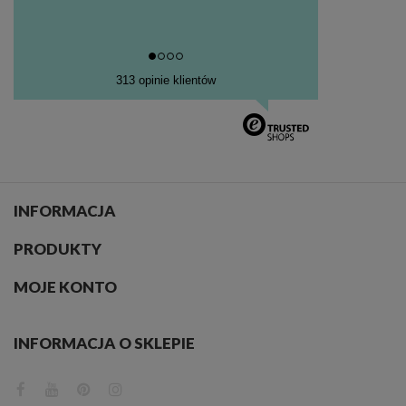
Rzym to miasto z charakterem, które ma swoją romantyczną duszę. Takiego
wyrazu nadają mu przede wszystkim wąskie uliczki, malownicze rzeki
zamknięte w korytach oraz przebiegające nad ich brzegami murowane mosty,
które pamiętają dawne czasy. Rzym spowija ciepła, przytulna atmosfera, która
jest wynikiem połączenia klimatu miasta oraz śródziemnomorskiego ciepła.
313 opinie klientów
Fototapety, na których gości Rzym znane są ze swego piękna. Piękno to
balansuje pomiędzy światem współczesnym a starożytnych. I
najprawdopodobniej to właśnie w tym tkwi urok miejsca. Płynący przez Rzym
Tyber dostarcza wielu inspiracji, które również znajdują swe odbicie w
fototapetach z tego europejskiego miasta. Uchwycone piękno chwili włoskiego
miasta zachwyca w swej ulotności.
INFORMACJA
PRODUKTY
MOJE KONTO
INFORMACJA O SKLEPIE