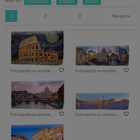
Wróć do:
,
,
Fototapety
kolekcje
miasta
1
2
3
Następna
Fototapeta na wymiar Rome colosseum with star night architecture building landmark.
Fototapeta na wymiar Rzym i Watykan Włochy
Fototapeta na wymiar Tiber rzeka i świętego Peter katedra w wieczór, Rzym, Włochy
Fototapeta na wymiar Panoramiczny widok na Watykan, Rzym.