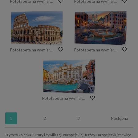
Fototapeta na wymiar Schody Hiszpańskie rano, Rzym
Fototapeta na wymiar Colosseum przy wschodem słońca, Rzym, Włochy
Fototapeta na wymiar Rzymskie Koloseum w lecie
Fototapeta na wymiar Rzym. Pejzażu miejskiego wizerunek Hiszpańscy Kroki w Rzym, Włochy podczas wschodu słońca.
Fototapeta na wymiar Fontanna di Trevi w Rzymie, Włochy. Starożytna fontanna. Rzymskie statuy przy piazza w starym średniowiecznym mieście wśród tradycyjnych włoskich domów i latarni ulicznych. Słynny zabytek. Turystyczny cel na wakacje.
1
2
3
Następna
Rzym to kolebka kultury i cywilizacji europejskiej. Każdy Europejczyk jest więc