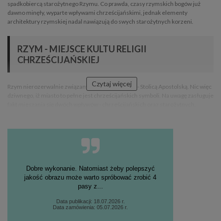
spadkobiercą starożytnego Rzymu. Co prawda, czasy rzymskich bogów już
dawno minęły, wyparte wpływami chrześcijańskimi, jednak elementy
architektury rzymskiej nadal nawiązują do swych starożytnych korzeni.
RZYM - MIEJSCE KULTU RELIGII
CHRZEŚCIJAŃSKIEJ
Czytaj więcej
Rzym nierozerwalnie związany jest z Watykanem - Stolicą Apostolską. Nic więc
dziwnego, iż miasto to pełne jest chrześcijańskich symboli. Na uwagę zasługuje
fakt mieszania się dwóch wpływów - chrześcijańskich oraz starożytnych.
Przenikają się one, czego wynikiem jest współczesna architektura rzymska,
bazująca na kulturowych podstawach. Największymi zabytkami Rzymu są:
starożytne Koloseum, nadgryzione zębem czasu Forum Romanum, Pałac
Watykański, różnorodne fontanny ze starożytnymi motywami, figury i posągi
postaci świętych, Panteon, a także plac św. Piotra.
Dobre wykonanie. Natomiast żeby polepszyć
FOTOTAPETY Z MIASTEM RZYM - ZACHWYĆ
jakość obrazu może warto spróbować zrobić 4
SIĘ W ROMANTYCZNEJ DUSZY TEGO
pasy z...
MIASTA
Data publikacji: 18.07.2026 r.
Data zamówienia: 05.07.2026 r.