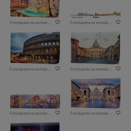
Fototapeta na wymiar Rzym, Włochy - Fontanna di Trevi, obraz nocny
Fototapeta na wymiar Panoramę miasta wektor Rzym
Fototapeta na wymiar Koloseum w nocy. Rzym, Włochy
Fototapeta na wymiar Bazylika św. Piotra, Watykan rano
Fototapeta na wymiar Piazza De Spagna w Rzymie, Włochy (Hiszpańscy Kroki)
Fototapeta na wymiar Rzym, Watykan