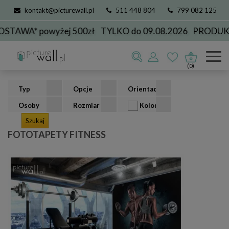
kontakt@picturewall.pl
511 448 804
799 082 125
* powyżej 500zł
TYLKO do 09.08.2026
PRODUKCJA D
Fototapety
kolekcje
sportowe
fitness
(0)
Typ
Opcje
Orientacja
Osoby
Rozmiar
Kolor
FOTOTAPETY FITNESS