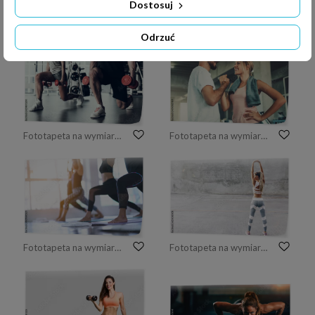
Dostosuj
Fototapeta na wymiar Trening treningowy Fitness
Fototapeta na wymiar Para w siłowni
Odrzuć
Fototapeta na wymiar Ścieśniać. Mężczyzna i kobieta, trening w klubie fitness.
Fototapeta na wymiar Atrakcyjny potomstwo pary handshaking po treningu w sprawności fizycznej gym., Portret mężczyzna i kobiety pary miłość pracujemy out trenować wpólnie., Pary sprawność fizyczna i zdrowy pojęcie.
Fototapeta na wymiar Kobiety ćwiczące na zajęciach jogi w studio fitness
Fototapeta na wymiar Sprawności fizycznej sporta kobieta w mody sportswear robi rozciągania ćwiczeniu nad szarości ścianą