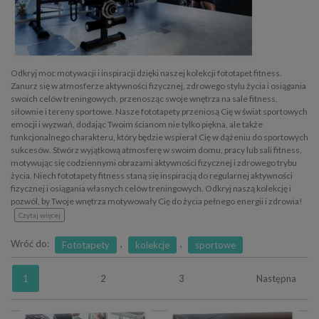
Odkryj moc motywacji i inspiracji dzięki naszej kolekcji fototapet fitness.
Zanurz się w atmosferze aktywności fizycznej, zdrowego stylu życia i osiągania
swoich celów treningowych, przenosząc swoje wnętrza na sale fitness,
siłownie i tereny sportowe. Nasze fototapety przeniosą Cię w świat sportowych
emocji i wyzwań, dodając Twoim ścianom nie tylko piękna, ale także
funkcjonalnego charakteru, który będzie wspierał Cię w dążeniu do sportowych
sukcesów. Stwórz wyjątkową atmosferę w swoim domu, pracy lub sali fitness,
motywując się codziennymi obrazami aktywności fizycznej i zdrowego trybu
życia. Niech fototapety fitness staną się inspiracją do regularnej aktywności
fizycznej i osiągania własnych celów treningowych. Odkryj naszą kolekcję i
pozwól, by Twoje wnętrza motywowały Cię do życia pełnego energii i zdrowia!
Czytaj więcej
Wróć do:
,
,
Fototapety
kolekcje
sportowe
1
2
3
Następna