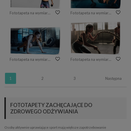
Fototapeta na wymiar Piękny sprawności fizycznej dziewczyny pozować
Fototapeta na wymiar Trening obwodowy. Młoda kobieta ćwiczy przy gym
Fototapeta na wymiar Sportowa piękna kobieta robi bieganie desce jako część jej krzyża sprawności, rutynowego treningu w kulturystyce.
Fototapeta na wymiar Młoda kobieta pracująca z batalistycznymi arkanami
1
2
3
Następna
FOTOTAPETY ZACHĘCAJĄCE DO
ZDROWEGO ODŻYWIANIA
Osoby aktywnie uprawiające sport mają większe zapotrzebowanie