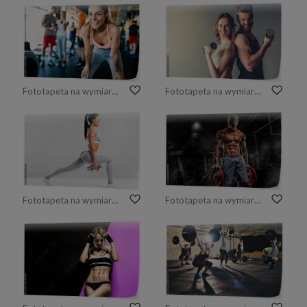
Fototapeta na wymiar Kobieta w siłowni
Fototapeta na wymiar Piękna młoda para sportowa
Fototapeta na wymiar Fitness kobieta robi rzuca ćwiczenia na trening mięśni nóg. Aktywna dziewczyna robi ćwiczeniu lonży z przodu do przodu jeden krok nogi, na szarym tle
Fototapeta na wymiar Młody mężczyzna sportowiec kulturysta pozowanie i ćwiczenia sportowe w siłowni