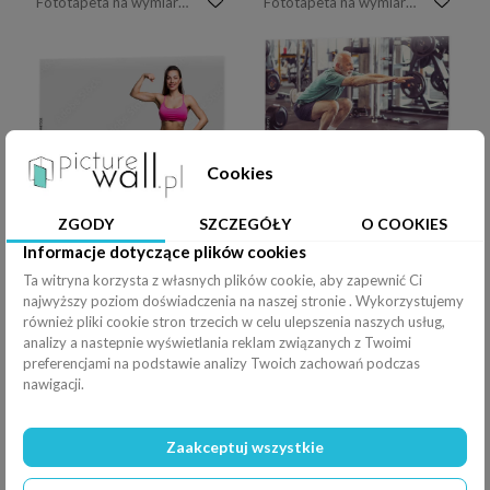
Fototapeta na wymiar piękna dziewczyna fitness
Fototapeta na wymiar Dorośli podnoszący duże sztanga w klasie fitness
Cookies
Fototapeta na wymiar Piękny sprawności fizycznej dziewczyny pozować
Fototapeta na wymiar Ćwiczenie.
ZGODY
SZCZEGÓŁY
O COOKIES
Informacje dotyczące plików cookies
Ta witryna korzysta z własnych plików cookie, aby zapewnić Ci
najwyższy poziom doświadczenia na naszej stronie . Wykorzystujemy
również pliki cookie stron trzecich w celu ulepszenia naszych usług,
analizy a nastepnie wyświetlania reklam związanych z Twoimi
Fototapeta na wymiar Sportowcy robią pompki na siłowni
Fototapeta na wymiar trening fitness kobieta - trzymając hantle
preferencjami na podstawie analizy Twoich zachowań podczas
nawigacji.
Zaakceptuj wszystkie