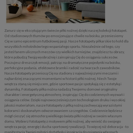
Zanurz się w ekscytującym świecie piłki nożnej dzięki naszej kolekcji fototapet.
Od stadionowych tłumów po emocjonujące chwile na boisku, przeniesiemy
Cię w samo epicentrum futbolowej pasji. Nasze fototapety piłkarskie to hołd dla
wszystkich miłośników tego wspaniałego sportu. Niezależnie od tego, czy
jesteś fanem ulicznych meczów czy wielkich turniejów, znajdziesz tu obrazy,
które pobudzą Twoją wyobraźnię i zainspirują Cię do osiągania sukcesów.
Poczujesz dreszczyk emocji, patrząc na dramatyczne pojedynki na boisku,
perfekcyjne podania, efektowne bramki i radość na twarzach zawodników.
Nasze fototapety przeniosą Cię na stadiony z najważniejszymi meczami i
najbardziej znaczącymi momentami w historii piłki nożnej. Niech Twoje
wnętrza staną się miejscem, gdzie sportowe pasje spotykają się z estetyką i
dynamiką. Fototapety piłka nożna nadadzą Twojemu domowi oryginalny
charakter i energetyczną atmosferę, inspirując Cię do codziennych wyzwań i
osiągania celów. Dzięki najnowocześniejszym technologiom druku i wysokiej
jakości materiałom, nasze fototapety z piłką nożną zachwycają wyrazistymi
kolorami i doskonałym odwzorowaniem szczegółów. Codziennie będziesz
mógł cieszyć się atmosferą wielkiego świata piłki nożnej w swoim własnym
domu. Wybierz fototapetę z motywem piłki nożnej, aby wnieść do swojego
wnętrza pasję, energię i ducha sportowej rywalizacji. To więcej niż dekoracja - to
manifestacja Twojej miłości do futbolu i inspiracja do osiągania własnych