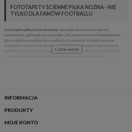
FOTOTAPETY ŚCIENNE PIŁKA NOŻNA - NIE
TYLKO DLA FANÓW FOOTBALLU
Fototapeta piłka nożna na wymiar
sprawdzi się zarówno w starych
kamienicach, gdzie pokoje są wysokie, jak i w nowoczesnym budownictwie,
gdzie sypialnie znajdują się na poddaszu ze skosami. Mnogość wzorów
fototapet z motywem footballowym umożliwia znalezienie odpowiedniej
Czytaj więcej
grafiki na każdą ścianę bez względu na jej wysokość i szerokość. Do wyboru
masz fototapety z dużymi zdjęciami, przeznaczonymi na większe
powierzchnie, oraz wzory, które dobrze wyglądają bez względu na wielkość
grafiki na ścianie. Dla miłośników słynnych drużyn z Ligi Mistrzów i nie tylko
przygotowano
fototapety piłka nożna reprezentacja
, które przedstawiają
stadiony należące do zespołów, ich logo, koszulki oraz zawodników.
Fototapety piłka nożna fc barcelona
sprawią, że ulubiona drużyna będzie co
dzień spogląda na swojego fana ze ściany w sypialni.
INFORMACJA
FOTOTAPETA NA ŚCIANĘ PIŁKA NOŻNA -
PRODUKTY
DLA MAŁYCH I DUŻYCH CHŁOPCÓW
MOJE KONTO
Piłka nożna fascynuje zarówno kilkuletnich chłopców, jak i dorosłych