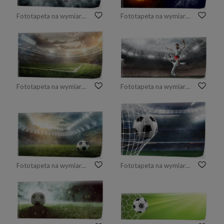
Fototapeta na wymiar 3d illustration of a soccer ball spewing smoke
Fototapeta na wymiar Water drops and fire flames around soccer ball on the background
Fototapeta na wymiar Tła sportowe. Stadion piłkarski.
Fototapeta na wymiar Piłkarz wykonuje grę akcji i bije piłkę na profesjonalnym stadionie. Gracz ma na sobie niemarkowy mundur sportowy.
Fototapeta na wymiar Piłka jest na stadionie piłkarskim na trawie
Fototapeta na wymiar Piłka nożna zdobywa bramkę w sieci