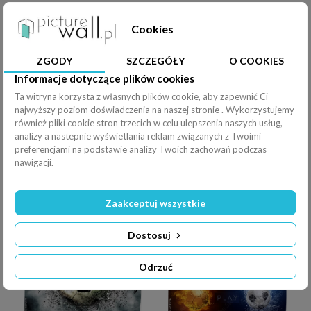
Cookies
ZGODY
SZCZEGÓŁY
O COOKIES
Informacje dotyczące plików cookies
Ta witryna korzysta z własnych plików cookie, aby zapewnić Ci
Fototapeta na wymiar ball on the green field at soccer stadium. ready for game in front of the soccer goal
Fototapeta na wymiar Pattern with soccer symbols. Football club illustration.
najwyższy poziom doświadczenia na naszej stronie . Wykorzystujemy
również pliki cookie stron trzecich w celu ulepszenia naszych usług,
analizy a nastepnie wyświetlania reklam związanych z Twoimi
preferencjami na podstawie analizy Twoich zachowań podczas
nawigacji.
Zaakceptuj wszystkie
Fototapeta na wymiar Experience the pulsating energy of tournament soccer as vibrant balls fly through the air, igniting excitement and drawing fans into a thrilling
Fototapeta na wymiar soccer football black and white abstract art Stock Illustration
Dostosuj
Odrzuć