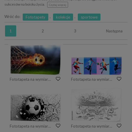
sukcesów na boisku życia.
Czytaj więcej
Wróć do:
,
,
Fototapety
kolekcje
sportowe
1
2
3
Następna
Fototapeta na wymiar Ognista Piłka W Bramce Z Netto W Płomieniach
Fototapeta na wymiar Dribbling the ball. Collage with dynamic portraits of professional male soccer players in motion over colorful background in neon light. Sport, championship,
Fototapeta na wymiar piłka robiąca dziurę w ścianie, efekt 3d
Fototapeta na wymiar soccer doodle, an imaginary illustration