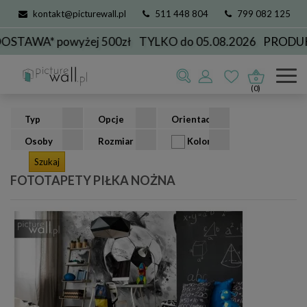
kontakt@picturewall.pl
511 448 804
799 082 125
A* powyżej 500zł
TYLKO do 05.08.2026
PRODUKCJA 
Fototapety
kolekcje
sportowe
piłka nożna
(0)
Typ
Opcje
Orientacja
Osoby
Rozmiar
Kolor
FOTOTAPETY PIŁKA NOŻNA