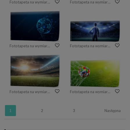
Fototapeta na wymiar Piłka nożna leży na trawie na stadionie w dymie
Fototapeta na wymiar Piłki nożnej tło z piłki nożnej w cel sieci
Fototapeta na wymiar Piłka w bramce z linii i trójkątów, punkt łączenia sieci na niebieskim tle. Wektor
Fototapeta na wymiar Piłkarz na stadionie
Fototapeta na wymiar stadion piłkarski 9
Fototapeta na wymiar Piłka nożna flagi w bramce - Rosja 2018
1
2
3
Następna