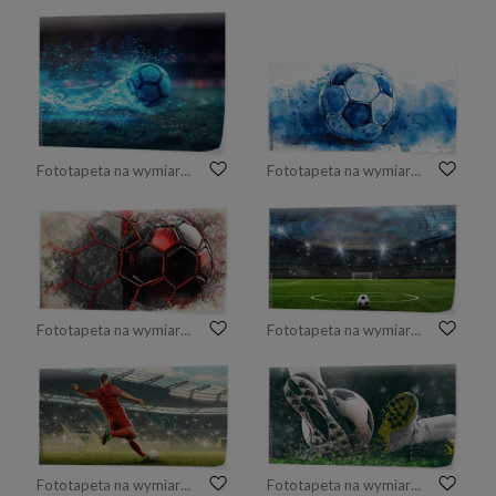
Fototapeta na wymiar Dynamic soccer ball with blue energy trail on a field at night.
Fototapeta na wymiar Blue watercolor soccer ball art print for creative wall decoration. Concept Home Decor, Wall Art, Soccer Theme, Watercolor Print, Blue Accents
Fototapeta na wymiar Black-red soccer ball and red goal net illustration combined pencil sketch and watercolor sketch. 3D illustration. 3D CG. High resolution.
Fototapeta na wymiar piłka na zielonym polu na stadionie piłkarskim. gotowy do gry w środku pola
Fototapeta na wymiar Piłkarz w akcji. Biegnij z piłką. Stadion piłkarski z dopingującymi fanami
Fototapeta na wymiar Futbolowa scena przy nocnym dopasowaniem z zakończeniem up piłka nożna but uderza piłkę z władzą