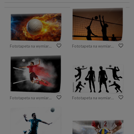
Fototapeta na wymiar dramatic, dynamic, intensity, energy, sport, A volleyball ball is depicted flying at a high speed through a fiery backdrop creating a dramatic forced perspective effect
Fototapeta na wymiar Silhouette women playing beach volleyball on sunset.
Fototapeta na wymiar Volleyball player players in action
Fototapeta na wymiar sylwetki siatkówki