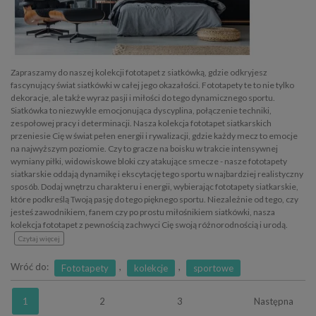
Zapraszamy do naszej kolekcji fototapet z siatkówką, gdzie odkryjesz
fascynujący świat siatkówki w całej jego okazałości. Fototapety te to nie tylko
dekoracje, ale także wyraz pasji i miłości do tego dynamicznego sportu.
Siatkówka to niezwykle emocjonująca dyscyplina, połączenie techniki,
zespołowej pracy i determinacji. Nasza kolekcja fototapet siatkarskich
przeniesie Cię w świat pełen energii i rywalizacji, gdzie każdy mecz to emocje
na najwyższym poziomie. Czy to gracze na boisku w trakcie intensywnej
wymiany piłki, widowiskowe bloki czy atakujące smecze - nasze fototapety
siatkarskie oddają dynamikę i ekscytację tego sportu w najbardziej realistyczny
sposób. Dodaj wnętrzu charakteru i energii, wybierając fototapety siatkarskie,
które podkreślą Twoją pasję do tego pięknego sportu. Niezależnie od tego, czy
jesteś zawodnikiem, fanem czy po prostu miłośnikiem siatkówki, nasza
kolekcja fototapet z pewnością zachwyci Cię swoją różnorodnością i urodą.
Czytaj więcej
Wróć do:
,
,
Fototapety
kolekcje
sportowe
1
2
3
Następna