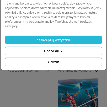
Ta witryna korzysta z własnych plików cookie, aby zapewnić Ci
najwyższy poziom doświadczenia na naszej stronie . Wykorzystujemy
również pliki cookie stron trzecich w celu ulepszenia naszych usług,
analizy a nastepnie wyświetlania reklam związanych z Twoimi
preferencjami na podstawie analizy Twoich zachowań podczas
nawigacji.
Fototapeta na wymiar Zawodowi siatkarze w akcji na nocnym korcie
Fototapeta na wymiar Pusty profesjonalny boisko do siatkówki w światłach
Zaakceptuj wszystkie
Dostosuj
Odrzuć
Fototapeta na wymiar Zawodowe siatkarki w akcji na boisku
Fototapeta na wymiar Zawodowa siatkarka w akcji na boisku