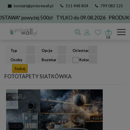
kontakt@picturewall.pl
511 448 804
799 082 125
 powyżej 500zł
TYLKO do 09.08.2026
PRODUKCJA DO
Fototapety
kolekcje
sportowe
siatkówka
(0)
Typ
Opcje
Orientacja
Osoby
Rozmiar
Kolor
FOTOTAPETY SIATKÓWKA