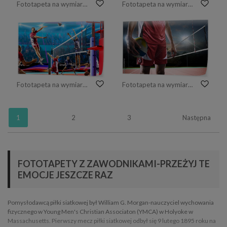
Fototapeta na wymiar Męski profesjonalny siatkarz w akci przy zmierzchem
Fototapeta na wymiar Żeńscy fachowi siatkarze odizolowywający na czerni
Fototapeta na wymiar Zawodowi siatkarze w akcji na korcie
Fototapeta na wymiar Profesjonalny siatkarz z bliska na nocnym korcie
1
2
3
Następna
FOTOTAPETY Z ZAWODNIKAMI-PRZEŻYJ TE
EMOCJE JESZCZE RAZ
Pomysłodawcą piłki siatkowej był William G. Morgan-nauczyciel wychowania
fizycznego w Young Men's Christian Associaton (YMCA) w Holyoke w
Massachusetts. Pierwszy mecz piłki siatkowej odbył się 9 lutego 1895 roku na