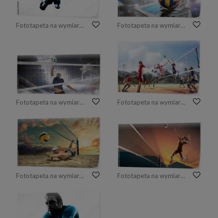
Fototapeta na wymiar sylwetka w piłce siatkowej człowieka
Fototapeta na wymiar Złożony wizerunek trzyma siatkówkę sportowiec
Fototapeta na wymiar Sportowiec pozowanie podczas gry w siatkówkę
Fototapeta na wymiar Zawodowi siatkarze w akcji na boisku
Fototapeta na wymiar Plażowy siatkarz w akci przy słonecznym dniem pod niebieskim niebem.
Fototapeta na wymiar Profesjonalny siatkarz w akcji o zachodzie słońca