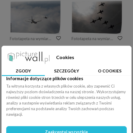
Fototapeta na wymiar airplane in the sky
Fototapeta na wymiar pokazy lotnicze
Cookies
ZGODY
SZCZEGÓŁY
O COOKIES
Informacje dotyczące plików cookies
Fototapeta na wymiar Military aircraft during the flight
Fototapeta na wymiar Piękne ujęcie F16
Ta witryna korzysta z własnych plików cookie, aby zapewnić Ci
najwyższy poziom doświadczenia na naszej stronie . Wykorzystujemy
również pliki cookie stron trzecich w celu ulepszenia naszych usług,
analizy a nastepnie wyświetlania reklam związanych z Twoimi
preferencjami na podstawie analizy Twoich zachowań podczas
nawigacji.
Zaakceptuj wszystkie
Fototapeta na wymiar Żółty samolot latający na pasie startowym.
Fototapeta na wymiar Odrzutowy samolot w spektakularnym zmierzchu niebie