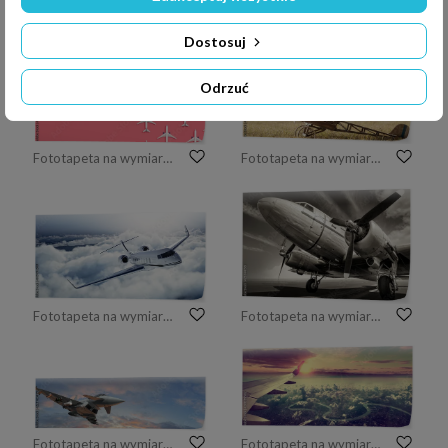
Dostosuj
Odrzuć
Fototapeta na wymiar Jedna wyjątkowa koncepcja samolotu z zabawkami widok z góry leżał płasko
Fototapeta na wymiar Portret młodego lotnika w dziecięcym zabawkarskim samolocie
Fototapeta na wymiar Realistyczne zdjęcie prywatnego luksusowego odrzutowca White Luxury generic lecącego nad ziemią. Pusty niebieskie niebo z białymi chmurami przy tłem. Koncepcja podróży biznesowych. Poziomy. Renderowania 3d
Fototapeta na wymiar historyczne samoloty na pasie startowym
Fototapeta na wymiar wojskowe myśliwce - nowoczesne uzbrojone wojskowe myśliwce latają na niebie
Fototapeta na wymiar Podróży powietrznej pojęcie Latać nad miastem miejsce przeznaczenia. Krajobraz o zachodzie słońca nad chmurami.