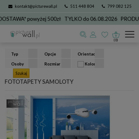
kontakt@picturewall.pl
511 448 804
799 082 125
A* powyżej 500zł
TYLKO do 06.08.2026
PRODUKCJA 
Fototapety
kolekcje
transport
samoloty
(0)
Typ
Opcje
Orientacja
Osoby
Rozmiar
Kolor
FOTOTAPETY SAMOLOTY