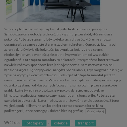
Samoloty to bardzo wdzięczny temat jeśli chodzi o dekorację wnętrza.
Symbolizuje on swobodę, wolność, brak granic i przeszkód, które musisz
pokonać.
Fototapeta samoloty
to dekoracja dla osób, które nie znoszą
ograniczeń, są same sobie sterem, żaglem i okrętem. Koncepcja latania od
zarania dziejów była dla ludzkości fascynująca, kojarzy się z czymś
niedoścignionym, z wolnością absolutną i wyzwoleniem od wszelakich
ograniczeń.
Fototapeta samoloty
to dekoracja, którą możesz interpretować
na wiele różnych sposobów, lecz jedno jest pewne, sam motyw samolotu
będzie nakręcał Cię pozytywnie i napędzał do działania, abyś mógł wznieść się w
życiu na wyżyny swoich możliwości. Kolekcja
fototapeta samolot
jest też
niesamowicie zróżnicowana. W naszej ofercie znajdziesz całe spectrum opcji
do wykorzystania, od klasycznych fotografii z samolotami przez rysunkowe
grafiki, które świetnie sprawdzą się w pokoju dziecięcym, po piękne,
klimatyczne zdjęcia z romantycznym zachodem słońca w tle.
Fototapeta
samolot
to dekoracja, którą możesz zaaranżować na wiele sposobów. Z tego
względu podzieliliśmy naszą kolekcję
fototapeta samolot
na kilka
podkategorii, które pomogą Ci dobrać idealną grafikę.
Czytaj więcej
Wróć do:
,
,
Fototapety
kolekcje
transport