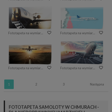
Fototapeta na wymiar Prywatny samolot odrzutowy zaparkowany w terminalu. Luksusowa turystyka i podróż służbowa koncepcja transportu. Zbliżenie Renderowania 3d
Fototapeta na wymiar koncepcja podróży lotniczych
Fototapeta na wymiar Startuje ogromny dwupiętrowy odrzutowiec komercyjny
Fototapeta na wymiar Samolot startuje z lotniska.
1
2
3
Następna
FOTOTAPETA SAMOLOTY W CHMURACH -