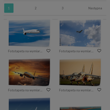
1
2
3
Następna
Fototapeta na wymiar Podróż samolotem, samolot latający w błękitne niebo nad chmurami
Fototapeta na wymiar Mały samolot na tle nieba. Pokaz lotniczy.
Fototapeta na wymiar lecący samolot
Fototapeta na wymiar odrzutowce