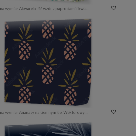
Fototapeta na wymiar Akwarela liść wzór z paprociami i kwiatami
Fototapeta na wymiar Ananasy na ciemnym tle. Wektorowy bezszwowy wzór z tropikalną owoc.