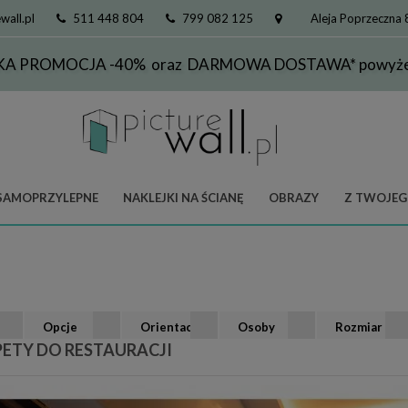
wall.pl
511 448 804
799 082 125
Aleja Poprzeczna
KA PROMOCJA -40% oraz DARMOWA DOSTAWA* powyżej
SAMOPRZYLEPNE
NAKLEJKI NA ŚCIANĘ
OBRAZY
Z TWOJEG
Opcje
Orientacja
Osoby
Rozmiar
ETY DO RESTAURACJI