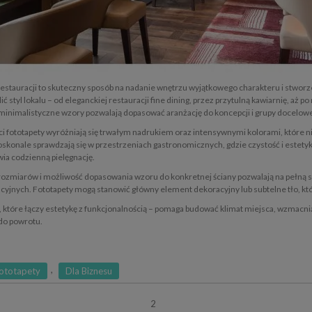
restauracji to skuteczny sposób na nadanie wnętrzu wyjątkowego charakteru i stworz
lić styl lokalu – od eleganckiej restauracji fine dining, przez przytulną kawiarnię, a
 minimalistyczne wzory pozwalają dopasować aranżację do koncepcji i grupy docelowej
ci fototapety wyróżniają się trwałym nadrukiem oraz intensywnymi kolorami, które n
doskonale sprawdzają się w przestrzeniach gastronomicznych, gdzie czystość i este
wia codzienną pielęgnację.
rozmiarów i możliwość dopasowania wzoru do konkretnej ściany pozwalają na pełną s
acyjnych. Fototapety mogą stanowić główny element dekoracyjny lub subtelne tło, kt
 które łączy estetykę z funkcjonalnością – pomaga budować klimat miejsca, wzmacnia i
 do powrotu.
,
ototapety
Dla Biznesu
2