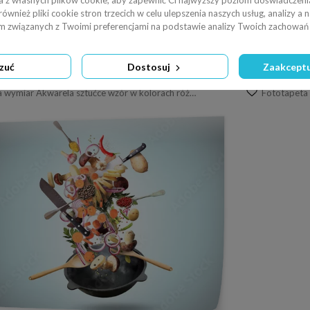
a z własnych plików cookie, aby zapewnić Ci najwyższy poziom doświadczenia
wnież pliki cookie stron trzecich w celu ulepszenia naszych usług, analizy a 
am związanych z Twoimi preferencjami na podstawie analizy Twoich zachowań 
zuć
Dostosuj
Zaakceptu
Fototapeta na wymiar Akwarela sztućce wzór w kolorach różowym i fioletowym. Tło z łyżki, widelce i noże.
Fototapeta 