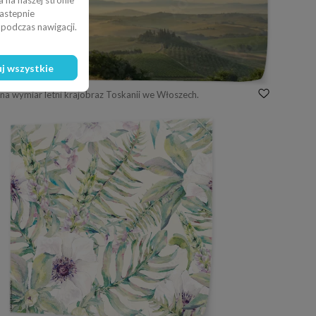
 na naszej stronie
nastepnie
podczas nawigacji.
j wszystkie
na wymiar letni krajobraz Toskanii we Włoszech.