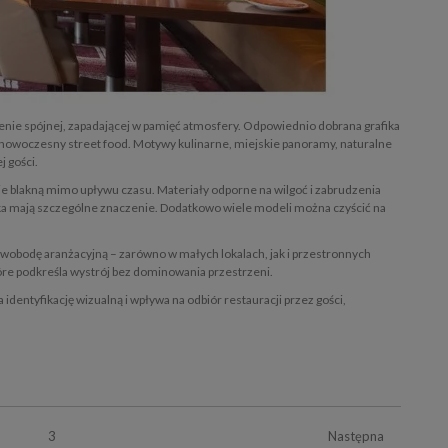
enie spójnej, zapadającej w pamięć atmosfery. Odpowiednio dobrana grafika
ż po nowoczesny street food. Motywy kulinarne, miejskie panoramy, naturalne
 gości.
ie blakną mimo upływu czasu. Materiały odporne na wilgoć i zabrudzenia
tyka mają szczególne znaczenie. Dodatkowo wiele modeli można czyścić na
wobodę aranżacyjną – zarówno w małych lokalach, jak i przestronnych
óre podkreśla wystrój bez dominowania przestrzeni.
dentyfikację wizualną i wpływa na odbiór restauracji przez gości,
3
Następna