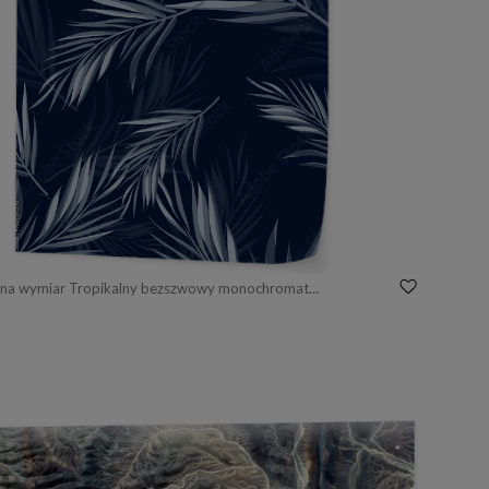
Fototapeta na wymiar Tropikalny bezszwowy monochromatyczny błękitny indygowy kamuflażu tło z liśćmi i kwiatami