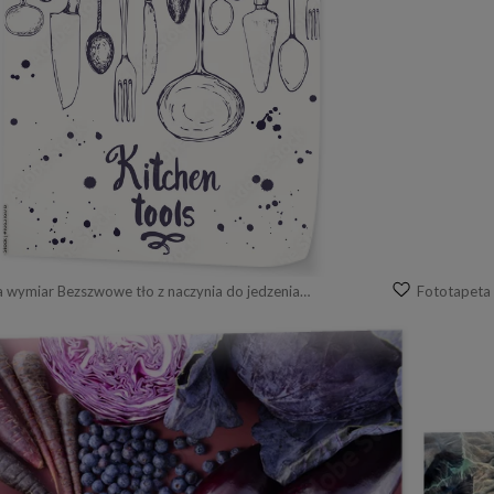
Fototapeta na wymiar Bezszwowe tło z naczynia do jedzenia. Wzór menu.