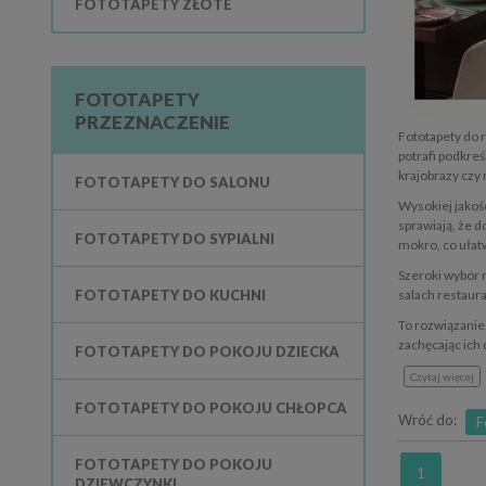
FOTOTAPETY ZŁOTE
FOTOTAPETY
PRZEZNACZENIE
Fototapety do 
potrafi podkreś
krajobrazy czy
FOTOTAPETY DO SALONU
Wysokiej jakoś
sprawiają, że 
FOTOTAPETY DO SYPIALNI
mokro, co ułat
Szeroki wybór 
FOTOTAPETY DO KUCHNI
salach restaur
To rozwiązanie,
zachęcając ich
FOTOTAPETY DO POKOJU DZIECKA
Czytaj więcej
FOTOTAPETY DO POKOJU CHŁOPCA
Wróć do:
F
FOTOTAPETY DO POKOJU
1
DZIEWCZYNKI