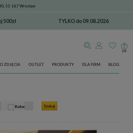
 80, 51-167 Wrocław
 500zł
TYLKO do 09.08.2026
(0)
O ZDJĘCIA
OUTLET
PRODUKTY
DLA FIRM
BLOG
Kolor