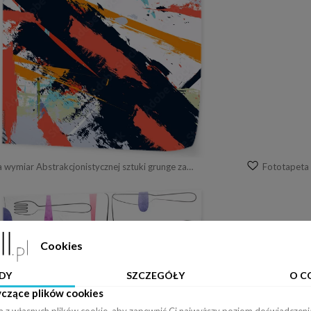
Fototapeta na wymiar Abstrakcjonistycznej sztuki grunge zakłopotany bezszwowy wzór
Cookies
DY
SZCZEGÓŁY
O C
yczące plików cookies