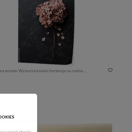
Fototapeta na wymiar Wysuszona kwiat hortensja na czarnego rocznika stołowym odgórnym widoku. Płaski układ.
OOKIES