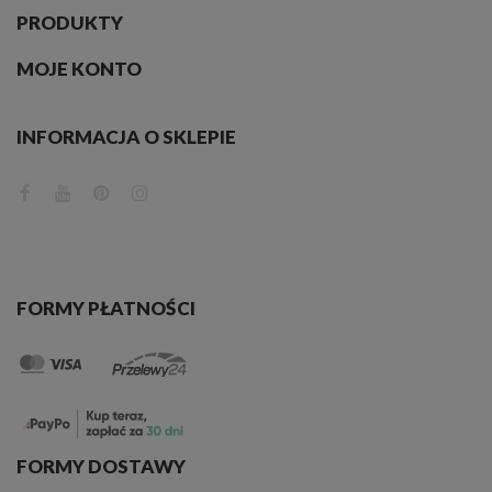
PRODUKTY
Obrazy ptaki występują w tak wielu kolorach, że nie będziesz musiał nawet
przemalowywać ścian.
MOJE KONTO
INFORMACJA O SKLEPIE
FORMY PŁATNOŚCI
FORMY DOSTAWY