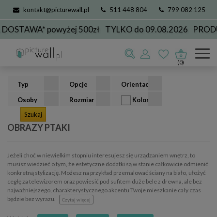
kontakt@picturewall.pl
511 448 804
799 082 125
WA* powyżej 500zł
TYLKO do 09.08.2026
PRODUKCJA
Obrazy
kolekcje
zwierzęta
ptaki
(0)
Typ
Opcje
Orientacja
Osoby
Rozmiar
Kolor
OBRAZY PTAKI
Jeżeli choć w niewielkim stopniu interesujesz się urządzaniem wnętrz, to
musisz wiedzieć o tym, że estetyczne dodatki są w stanie całkowicie odmienić
konkretną stylizację. Możesz na przykład przemalować ściany na biało, ułożyć
cegłę za telewizorem oraz powiesić pod sufitem duże bele z drewna, ale bez
najważniejszego, charakterystycznego akcentu Twoje mieszkanie cały czas
będzie bez wyrazu.
Czytaj więcej