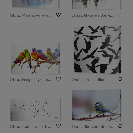
Obraz Malarstwo akwarela Flamingi
Obraz Akwarela Barred Owls
Obraz Image of group of painted bunting birds on a branch on a white background. Birds. Animals. Illustration, Generative AI.
Obraz birds outline
Obraz stado lecących ptaków png, flock of birds
Obraz sikora modraszka w zimie