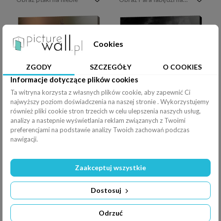
Cookies
ZGODY
SZCZEGÓŁY
O COOKIES
Obraz Małe kolorowe ptaki na gałęzi rudzi gąsiorek i zięba
Obraz drzewo i ptaki
Informacje dotyczące plików cookies
Ta witryna korzysta z własnych plików cookie, aby zapewnić Ci
najwyższy poziom doświadczenia na naszej stronie . Wykorzystujemy
również pliki cookie stron trzecich w celu ulepszenia naszych usług,
analizy a nastepnie wyświetlania reklam związanych z Twoimi
preferencjami na podstawie analizy Twoich zachowań podczas
nawigacji.
Obraz Myszołów w locie
Obraz Szpagat...Splits...Wąsatka,Bearded tit (Panurus biarmicus)
Zaakceptuj wszystkie
Dostosuj
Odrzuć