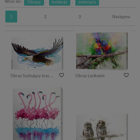
Wróć do:
,
,
Obrazy
kolekcje
zwierzęta
1
2
3
Następna
Obraz Szybujący łysy orzeł. Kolor, realistyczny, artystyczny portret szybującego bielika na białym tle w stylu przypominającym akwarele.
Obraz Lorikeets