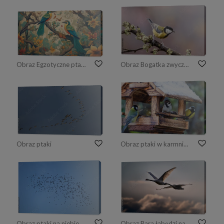
Obraz Egzotyczne ptaki na kwitnących gałęziach drzew. W tle las deszczowy. Tapeta, tło
Obraz Bogatka zwyczajna Parus major
Obraz ptaki
Obraz ptaki w karmniku zimą i karmnik z drewna w kształcie chaty
Obraz ptaki na niebie
Obraz Para łabędzi na tle nieba przy zachodzącym słońcu.