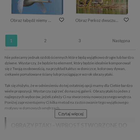
Obraz łabędź niemy w locie z rozportartymi skrzydłami na tle błękitnego nieba
Obraz Perkoz dwuczuby (Podiceps cristatus)
1
2
3
Następna
Nie polecamy jednak ozdób ściennych które będą wyjątkowo drogie lub bardzo
dziwne. Wystarczy, że będzie to element, który będzie idealnie komponował
się z Twoją osobowością, na przykład kaktus w doniczce, kolorowy dywan,
ciekawie pomalowane ściany lub przyciągające wzrok obrazy ptaki.
Tak się złożyło, że w odniesieniu do tej ostatniej opcji mamy dla Ciebie bardzo
wiele propozycji. Wystarczy zajrzeć do naszej galerii. Obrazy ptaki to jeden z
najlepszych wyborów, jeżeli zależy Ci na stworzeniu nowoczesnego wnętrza.
Poniżej zaprezentujemy Ci kilka metod na zastosowanie tego wyjątkowego
motywu w domowych wnętrzach.
Czytaj więcej
OBRAZY PTAKI - WPROST STWORZONE DO
OZDOBIENIA SYPIALNI