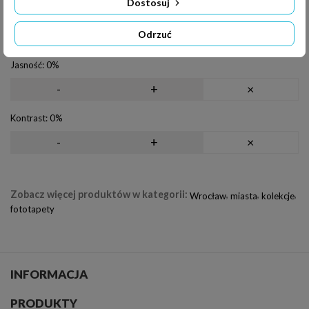
Dostosuj
Filtry
Odbicie
Odrzuć
Obrót
Jasność:
0%
-
+
×
Kontrast:
0%
-
+
×
Zobacz więcej produktów w kategorii:
,
,
,
Wrocław
miasta
kolekcje
fototapety
INFORMACJA
PRODUKTY