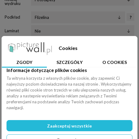
wydruku
Podkład
?
Laminat
Klej
Cookies
Wałek
ZGODY
SZCZEGÓŁY
O COOKIES
Informacje dotyczące plików cookies
Nóż
Ta witryna korzysta z własnych plików cookie, aby zapewnić Ci
najwyższy poziom doświadczenia na naszej stronie . Wykorzystujemy
Pędzel
również pliki cookie stron trzecich w celu ulepszenia naszych usług,
analizy a nastepnie wyświetlania reklam związanych z Twoimi
Efekty
preferencjami na podstawie analizy Twoich zachowań podczas
Rozciągnij
nawigacji.
Poziomo (
100
%
)
Zaakceptuj wszystkie
Pionowo (
100
%
)