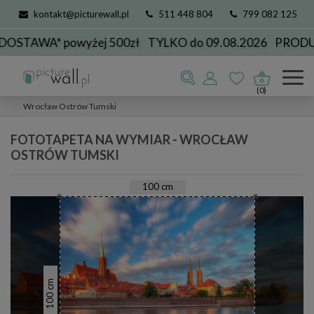
kontakt@picturewall.pl
511 448 804
799 082 125
TAWA* powyżej 500zł
TYLKO do 09.08.2026
PRODUKC
Fototapety
kolekcje
miasta
Wrocław
(0)
Wrocław Ostrów Tumski
FOTOTAPETA NA WYMIAR - WROCŁAW
OSTRÓW TUMSKI
100
cm
cm
100