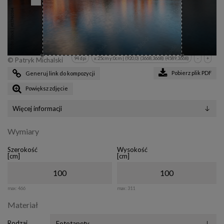
94 dpi
x:25cm y:0cm | (920,0) (3668,3668) (4589,3668)
-
+
© Patryk Michalski
Pobierz plik PDF
Generuj link do kompozycji
Powiększ zdjęcie
Więcej informacji
Wymiary
Szerokość
Wysokość
[cm]
[cm]
max:
466
max:
311
Materiał
Rodzaj