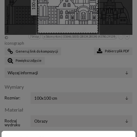
100
714 dpi
x:56cm y:4cm | (15646,1005) (28134,28134) (43780,29139)
-
+
©
iconsgraph
Pobierz plik PDF
Generuj link do kompozycji
Powiększ zdjęcie
Więcej informacji
Wymiary
Rozmiar:
Materiał
Rodzaj
wydruku