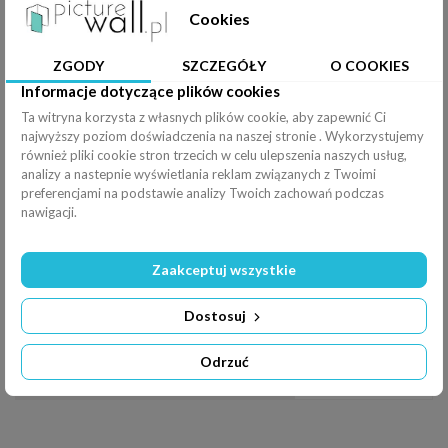
Podkład
?
Cookies
Efekty
ZGODY
SZCZEGÓŁY
O COOKIES
Rozciągnij
Informacje dotyczące plików cookies
Poziomo (
100
%
)
Ta witryna korzysta z własnych plików cookie, aby zapewnić Ci
najwyższy poziom doświadczenia na naszej stronie . Wykorzystujemy
Pionowo (
100
%
)
również pliki cookie stron trzecich w celu ulepszenia naszych usług,
analizy a nastepnie wyświetlania reklam związanych z Twoimi
Filtry
Odbicie
preferencjami na podstawie analizy Twoich zachowań podczas
nawigacji.
Obrót
Zaakceptuj wszystkie
Jasność:
0%
-
+
×
Dostosuj
Kontrast:
0%
Odrzuć
-
+
×