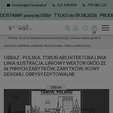
kontakt@picturewall.pl
511 448 804
799 082 125
STAWA* powyżej 500zł
TYLKO do 09.08.2026
PRODUK
Obrazy
kolekcje
miasta
Toruń
(0)
Polska, Toruń architektura linia linia ilustracja. Liniowy wektor gród ze
słynnych zabytków, zabytków, ikony designu. Obrysy edytowalne
OBRAZ - POLSKA, TORUŃ ARCHITEKTURA LINIA
LINIA ILUSTRACJA. LINIOWY WEKTOR GRÓD ZE
SŁYNNYCH ZABYTKÓW, ZABYTKÓW, IKONY
DESIGNU. OBRYSY EDYTOWALNE
100
cm
cm