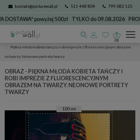
kontakt@picturewall.pl
511 448 804
799 082 125
OSTAWA* powyżej 500zł
TYLKO do 09.08.2026
PRODU
Obrazy
kolekcje
muzyka
(0)
Piękna młoda kobieta tańczy i robi imprezie z fluorescencyjnym obrazem
na twarzy. Neonowe portrety twarzy
OBRAZ - PIĘKNA MŁODA KOBIETA TAŃCZY I
ROBI IMPREZIE Z FLUORESCENCYJNYM
OBRAZEM NA TWARZY. NEONOWE PORTRETY
TWARZY
100
cm