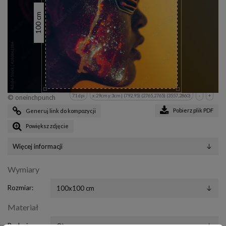
cm
100
71 dpi
x:29cm y:3cm | (792,95) (2765,2765) (3557,2860)
-
+
© oneinchpunch
Pobierz plik PDF
Generuj link do kompozycji
Powiększ zdjęcie
Więcej informacji
Wymiary
Rozmiar:
Materiał
Rodzaj