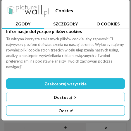
wydruku
Cookies
Podkład
?
ZGODY
SZCZEGÓŁY
O COOKIES
Efekty
Informacje dotyczące plików cookies
Rozciągnij
Ta witryna korzysta z własnych plików cookie, aby zapewnić Ci
Poziomo (
100
%
)
najwyższy poziom doświadczenia na naszej stronie . Wykorzystujemy
również pliki cookie stron trzecich w celu ulepszenia naszych usług,
Pionowo (
100
%
)
analizy a nastepnie wyświetlania reklam związanych z Twoimi
preferencjami na podstawie analizy Twoich zachowań podczas
nawigacji.
Filtry
Odbicie
Obrót
Zaakceptuj wszystkie
Jasność:
0%
Dostosuj
-
+
×
Odrzuć
Kontrast:
0%
-
+
×