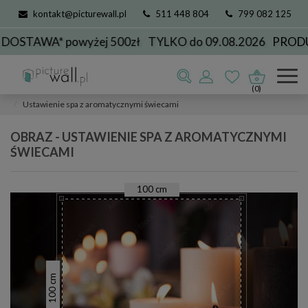
kontakt@picturewall.pl
511 448 804
799 082 125
TAWA* powyżej 500zł
TYLKO do 09.08.2026
PRODUKC
Obrazy
Dla Biznesu
do SPA
(0)
Ustawienie spa z aromatycznymi świecami
OBRAZ - USTAWIENIE SPA Z AROMATYCZNYMI
ŚWIECAMI
100
cm
cm
100