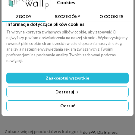
Cookies
Efekty
Rozciągnij
ZGODY
SZCZEGÓŁY
O COOKIES
Poziomo (
100
%
)
Informacje dotyczące plików cookies
Ta witryna korzysta z własnych plików cookie, aby zapewnić Ci
Pionowo (
100
%
)
najwyższy poziom doświadczenia na naszej stronie . Wykorzystujemy
również pliki cookie stron trzecich w celu ulepszenia naszych usług,
Filtry
Odbicie
analizy a nastepnie wyświetlania reklam związanych z Twoimi
preferencjami na podstawie analizy Twoich zachowań podczas
nawigacji.
Obrót
Jasność:
0%
Zaakceptuj wszystkie
-
+
×
Dostosuj
Kontrast:
0%
Odrzuć
-
+
×
Zobacz więcej produktów w kategorii:
,
,
do SPA
Dla Biznesu