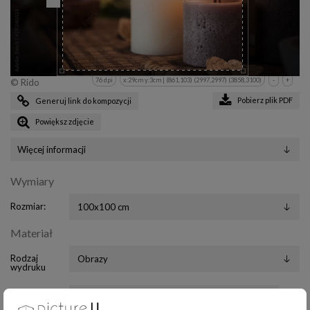
76 dpi
x:29cm y:3cm | (861,103) (2997,2997) (3858,3100)
-
+
© Rido
Pobierz plik PDF
Generuj link do kompozycji
Powiększ zdjęcie
Więcej informacji
Wymiary
Rozmiar:
Materiał
Rodzaj
wydruku
Podkład
?