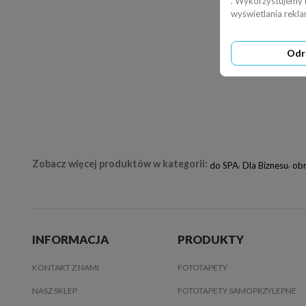
. Wykorzystujemy ró
wyświetlania rekl
Odr
Zobacz więcej produktów w kategorii:
,
,
do SPA
Dla Biznesu
ob
INFORMACJA
PRODUKTY
KONTAKT Z NAMI
FOTOTAPETY
NASZ SKLEP
FOTOTAPETY SAMOPRZYLEPNE