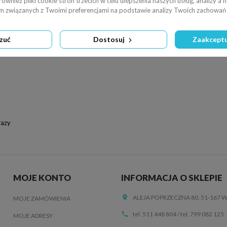
wnież pliki cookie stron trzecich w celu ulepszenia naszych usług, analizy a 
am związanych z Twoimi preferencjami na podstawie analizy Twoich zachowań 
zuć
Dostosuj
Zaakceptu
razy
MOJE KONTO
INFORMACJA O SKLEPIE
ALEJA POPRZECZNA 80, 51-167
MOJE ZAMÓWIENIA
tel. 511 448 804
/
tel. 799 082 125
MOJE ADRESY