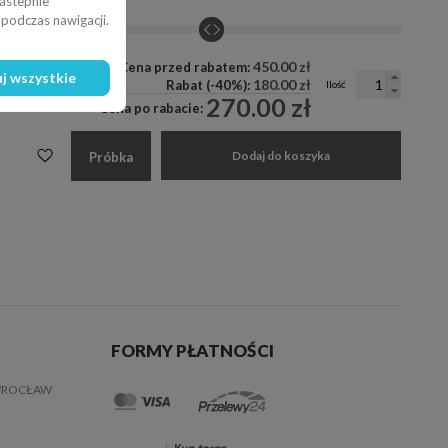
nastepnie
Kontrast:
0%
podczas nawigacji.
450.00 zł
Cena przed rabatem:
j wszystkie
180.00 zł
Rabat (-40%):
Ilość
270.00 zł
Cena po rabacie:
Dodaj do koszyka
Próbka
FORMY PŁATNOŚCI
 WROCŁAW