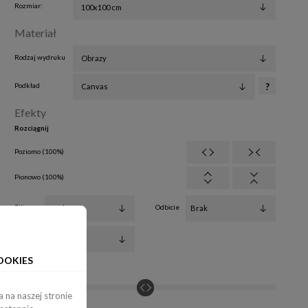
Rozmiar:
Materiał
Rodzaj wydruku
Podkład
?
Efekty
Rozciągnij
Poziomo (
100
%
)
Pionowo (
100
%
)
Filtry
Odbicie
Obrót
OOKIES
Jasność:
0%
 na naszej stronie