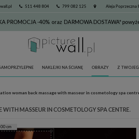
wall.pl
511 448 804
799 082 125
Aleja Poprzeczna
KA PROMOCJA -40% oraz DARMOWA DOSTAWA* powyżej
SAMOPRZYLEPNE
NAKLEJKI NA ŚCIANĘ
OBRAZY
Z TWOJEG
ation woman back massage with masseur in cosmetology spa centre
 WITH MASSEUR IN COSMETOLOGY SPA CENTRE.
100
cm