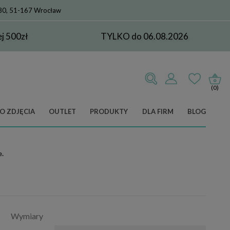
 80, 51-167 Wrocław
 500zł
TYLKO do 06.08.2026
(0)
O ZDJĘCIA
OUTLET
PRODUKTY
DLA FIRM
BLOG
.
Wymiary