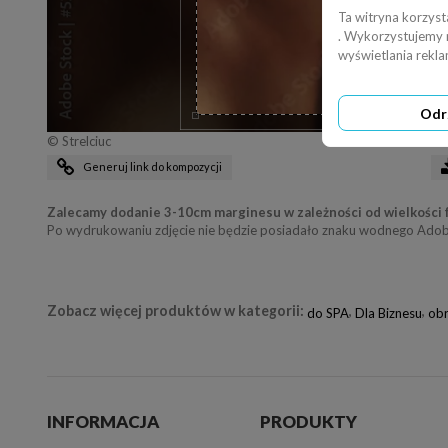
Ta witryna korzyst
. Wykorzystujemy ró
wyświetlania rekl
Odr
© Strelciuc
Generuj link do kompozycji
Zalecamy dodanie 3-10cm marginesu w zależności od wielkości 
Po wydrukowaniu zdjęcie nie będzie posiadało znaku wodnego Adob
Zobacz więcej produktów w kategorii:
,
,
do SPA
Dla Biznesu
ob
INFORMACJA
PRODUKTY