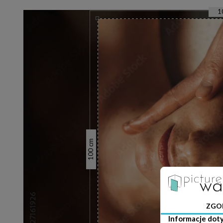
1
cm
100
ZGO
Informacje dot