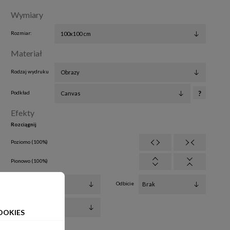
Wymiary
Rozmiar:
Materiał
Rodzaj wydruku
Podkład
?
Efekty
Rozciągnij
Poziomo (
100
%
)
Pionowo (
100
%
)
Filtry
Odbicie
Obrót
OOKIES
Jasność:
0%