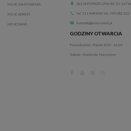
ALEJA POPRZECZNA 80, 51-167
MOJE ZAMÓWIENIA
tel. 511 448 804
/
tel. 799 082 125
MOJE ADRESY
kontakt@picturewall.pl
MOJE DANE
GODZINY OTWARCIA
Poniedziałek - Piątek: 8:30 - 16:30
Sobota - Niedziela: Nieczynne