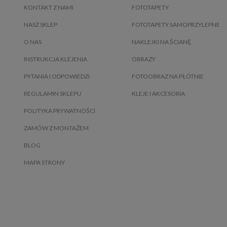
KONTAKT Z NAMI
FOTOTAPETY
NASZ SKLEP
FOTOTAPETY SAMOPRZYLEPNE
O NAS
NAKLEJKI NA ŚCIANĘ
INSTRUKCJA KLEJENIA
OBRAZY
PYTANIA I ODPOWIEDZI
FOTOOBRAZ NA PŁÓTNIE
REGULAMIN SKLEPU
KLEJE I AKCESORIA
POLITYKA PRYWATNOŚCI
ZAMÓW Z MONTAŻEM
BLOG
MAPA STRONY