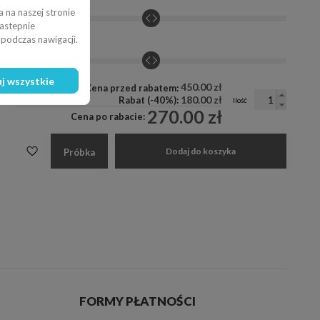
 na naszej stronie
nastepnie
podczas nawigacji.
Kontrast:
0%
j wszystkie
450.00 zł
Cena przed rabatem:
180.00 zł
Rabat (-40%):
Ilość
270.00 zł
Cena po rabacie:
Dodaj do koszyka
Próbka
FORMY PŁATNOŚCI