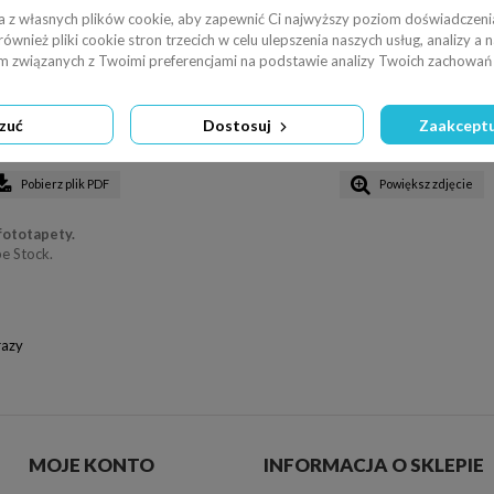
a z własnych plików cookie, aby zapewnić Ci najwyższy poziom doświadczenia
wnież pliki cookie stron trzecich w celu ulepszenia naszych usług, analizy a 
am związanych z Twoimi preferencjami na podstawie analizy Twoich zachowań 
zuć
Dostosuj
Zaakceptu
127 dpi
x:28cm y:3cm | (1419,162) (5010,5010) (6429,5171)
-
+
Pobierz plik PDF
Powiększ zdjęcie
fototapety.
e Stock.
razy
MOJE KONTO
INFORMACJA O SKLEPIE