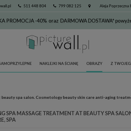
wall.pl
511 448 804
799 082 125
Aleja Poprzeczna
KA PROMOCJA -40% oraz DARMOWA DOSTAWA* powyżej
SAMOPRZYLEPNE
NAKLEJKI NA ŚCIANĘ
OBRAZY
Z TWOJEG
beauty spa salon. Cosmetology beauty skin care anti-aging treatme
G SPA MASSAGE TREATMENT AT BEAUTY SPA SALON
E, SPA