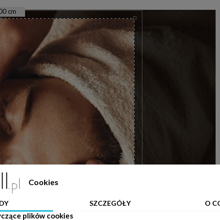
00
cm
Cookies
DY
SZCZEGÓŁY
O C
yczące plików cookies