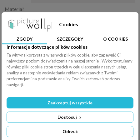
Materiał
Rodzaj
Cookies
wydruku
Podkład
?
ZGODY
SZCZEGÓŁY
O COOKIES
Informacje dotyczące plików cookies
Efekty
Ta witryna korzysta z własnych plików cookie, aby zapewnić Ci
Rozciągnij
najwyższy poziom doświadczenia na naszej stronie . Wykorzystujemy
również pliki cookie stron trzecich w celu ulepszenia naszych usług,
Poziomo (
100
%
)
analizy a nastepnie wyświetlania reklam związanych z Twoimi
preferencjami na podstawie analizy Twoich zachowań podczas
Pionowo (
100
%
)
nawigacji.
Filtry
Odbicie
Zaakceptuj wszystkie
Obrót
Dostosuj
Jasność:
0%
Odrzuć
-
+
×