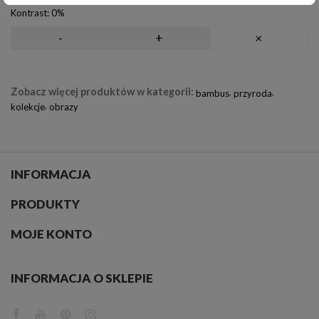
Kontrast:
0%
-
+
×
Zobacz więcej produktów w kategorii:
,
,
bambus
przyroda
,
kolekcje
obrazy
INFORMACJA
PRODUKTY
MOJE KONTO
INFORMACJA O SKLEPIE