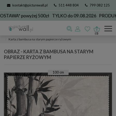
kontakt@picturewall.pl
511 448 804
799 082 125
WA* powyżej 500zł
TYLKO do 09.08.2026
PRODUKCJ
Obrazy
kolekcje
przyroda
bambus
(0)
Karta z bambusa na starym papierze ryżowym
OBRAZ - KARTA Z BAMBUSA NA STARYM
PAPIERZE RYŻOWYM
100
cm