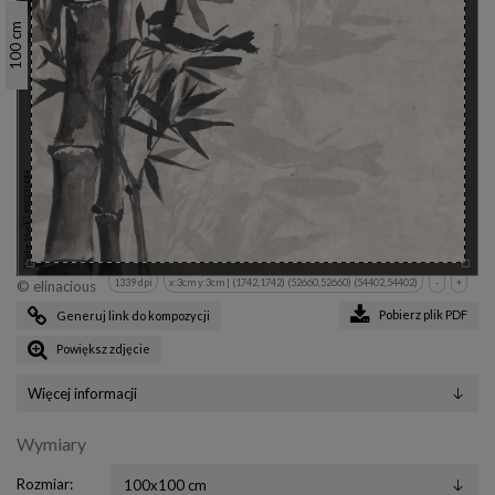
cm
100
1339 dpi
x:3cm y:3cm | (1742,1742) (52660,52660) (54402,54402)
-
+
© elinacious
Pobierz plik PDF
Generuj link do kompozycji
Powiększ zdjęcie
Więcej informacji
Wymiary
Rozmiar: