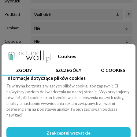
wydruku
Podkład
?
Laminat
Cięcie po
obrysie
Cookies
Rakla
?
Efekty
ZGODY
SZCZEGÓŁY
O COOKIES
Informacje dotyczące plików cookies
Rozciągnij
Ta witryna korzysta z własnych plików cookie, aby zapewnić Ci
Poziomo (
100
%
)
najwyższy poziom doświadczenia na naszej stronie . Wykorzystujemy
również pliki cookie stron trzecich w celu ulepszenia naszych usług,
Pionowo (
100
%
)
analizy a nastepnie wyświetlania reklam związanych z Twoimi
preferencjami na podstawie analizy Twoich zachowań podczas
Filtry
Odbicie
nawigacji.
Obrót
Zaakceptuj wszystkie