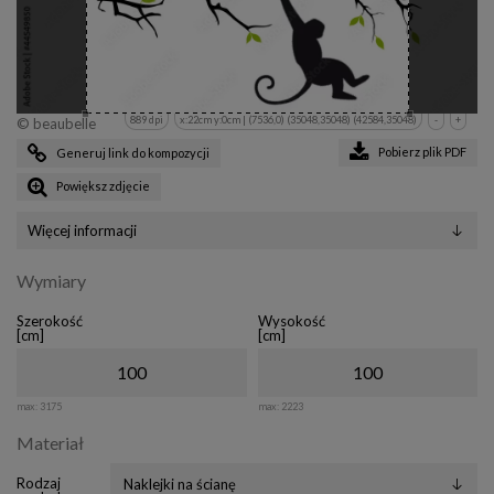
889 dpi
x:22cm y:0cm | (7536,0) (35048,35048) (42584,35048)
-
+
© beaubelle
Pobierz plik PDF
Generuj link do kompozycji
Powiększ zdjęcie
Więcej informacji
Wymiary
Szerokość
Wysokość
[cm]
[cm]
max:
3175
max:
2223
Materiał
Rodzaj