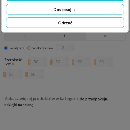
Jasność:
0%
Dostosuj
-
+
×
Odrzuć
Kontrast:
0%
-
+
×
Pojedyncza
Wieloczęściowa
Szerokość
1
2
3
4
części
5
6
Zobacz więcej produktów w kategorii:
,
do przedpokoju
naklejki na ścianę