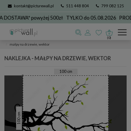
kontakt@picturewall.pl
511 448 804
799 082 125
OSTAWA* powyżej 500zł
TYLKO do 05.08.2026
PRODU
Naklejki na ścianę
Przeznaczenie
do przedpokoju
(0)
małpy na drzewie, wektor
NAKLEJKA - MAŁPY NA DRZEWIE, WEKTOR
100
cm
cm
100