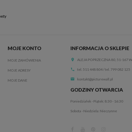
pety
MOJE KONTO
INFORMACJA O SKLEPIE
ALEJA POPRZECZNA 80, 51-167
MOJE ZAMÓWIENIA
tel. 511 448 804
/
tel. 799 082 125
MOJE ADRESY
kontakt@picturewall.pl
MOJE DANE
GODZINY OTWARCIA
Poniedziałek - Piątek: 8:30 - 16:30
Sobota - Niedziela: Nieczynne