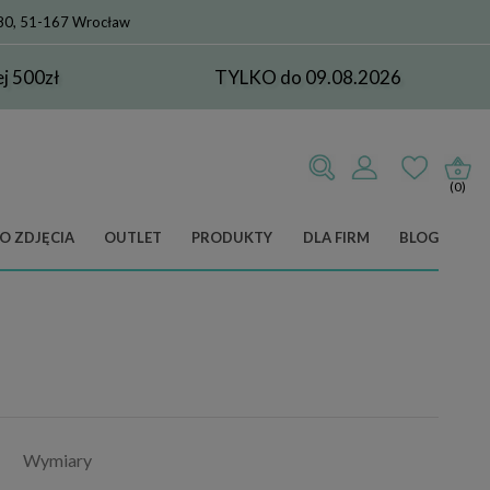
 80, 51-167 Wrocław
 500zł
TYLKO do 09.08.2026
(0)
O ZDJĘCIA
OUTLET
PRODUKTY
DLA FIRM
BLOG
Wymiary