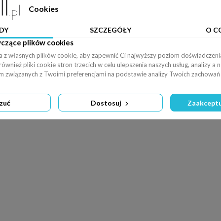
Cookies
DY
SZCZEGÓŁY
O C
124 dpi
x:25cm y:0cm | (1227,0) (4907,4907) (6133,4907)
-
+
yczące plików cookies
Pobierz plik PDF
Powiększ zdjęcie
a z własnych plików cookie, aby zapewnić Ci najwyższy poziom doświadczenia
wnież pliki cookie stron trzecich w celu ulepszenia naszych usług, analizy a 
am związanych z Twoimi preferencjami na podstawie analizy Twoich zachowań 
fototapety.
e Stock.
rokości materiału, na którym ma być drukowana.
zuć
Dostosuj
Zaakceptu
odglądzie zamawianej grafiki (zaznaczone przerywaną linią)