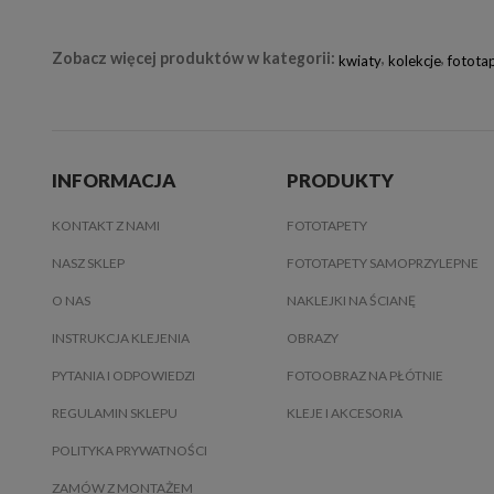
Zobacz więcej produktów w kategorii:
,
,
kwiaty
kolekcje
fotota
INFORMACJA
PRODUKTY
KONTAKT Z NAMI
FOTOTAPETY
NASZ SKLEP
FOTOTAPETY SAMOPRZYLEPNE
O NAS
NAKLEJKI NA ŚCIANĘ
INSTRUKCJA KLEJENIA
OBRAZY
PYTANIA I ODPOWIEDZI
FOTOOBRAZ NA PŁÓTNIE
REGULAMIN SKLEPU
KLEJE I AKCESORIA
POLITYKA PRYWATNOŚCI
ZAMÓW Z MONTAŻEM