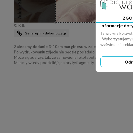
ZGO
© Ritk
Informacje dot
Ta witryna korzyst
Generuj link do kompozycji
. Wykorzystujemy ró
wyświetlania rekl
Zalecamy dodanie 3-10cm marginesu w zależności od wielkości 
Po wydrukowaniu zdjęcie nie będzie posiadało znaku wodnego Adob
Może się zdarzyć tak, że zamówiona fototapeta jest większa od sze
Odr
Musimy wtedy podzielić ją na bryty/fragmenty, co jest widoczne na p