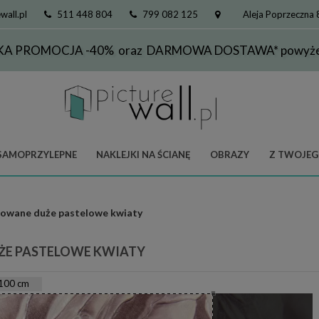
wall.pl
511 448 804
799 082 125
Aleja Poprzeczna
KA PROMOCJA -40% oraz DARMOWA DOSTAWA* powyżej
SAMOPRZYLEPNE
NAKLEJKI NA ŚCIANĘ
OBRAZY
Z TWOJEG
sowane duże pastelowe kwiaty
ŻE PASTELOWE KWIATY
100
cm