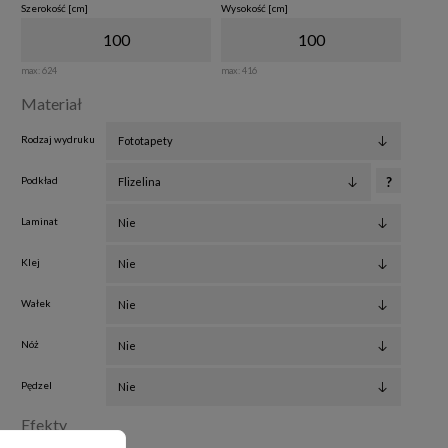
Szerokość [cm]
Wysokość [cm]
max:
624
max:
416
Materiał
Rodzaj wydruku
Podkład
?
Laminat
Klej
Wałek
Nóż
Pędzel
Efekty
Rozciągnij