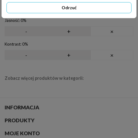
Obrót
Odrzuć
Jasność:
0%
-
+
×
Kontrast:
0%
-
+
×
Zobacz więcej produktów w kategorii:
INFORMACJA
PRODUKTY
MOJE KONTO