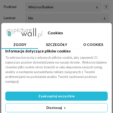
Podkład
?
Laminat
Klej
Cookies
Wałek
ZGODY
SZCZEGÓŁY
O COOKIES
Informacje dotyczące plików cookies
Nóż
Ta witryna korzysta z własnych plików cookie, aby zapewnić Ci
najwyższy poziom doświadczenia na naszej stronie . Wykorzystujemy
Pędzel
również pliki cookie stron trzecich w celu ulepszenia naszych usług,
Efekty
analizy a nastepnie wyświetlania reklam związanych z Twoimi
preferencjami na podstawie analizy Twoich zachowań podczas
Rozciągnij
nawigacji.
Poziomo (
100
%
)
Pionowo (
100
%
)
Zaakceptuj wszystkie
Filtry
Odbicie
Dostosuj