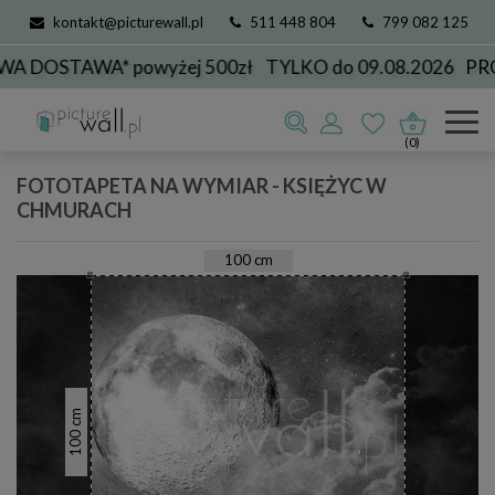
kontakt@picturewall.pl
511 448 804
799 082 125
DOSTAWA* powyżej 500zł
TYLKO do 09.08.2026
PROD
Fototapety
Księżyc w chmurach
(0)
FOTOTAPETA NA WYMIAR - KSIĘŻYC W
CHMURACH
100
cm
cm
100