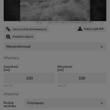
89 dpi
x:24cm y:0cm | (823,0) (3503,3503) (4326,3503)
-
+
Pobierz plik PDF
Generuj link do kompozycji
Powiększ zdjęcie
Więcej informacji
Wymiary
Szerokość
Wysokość
[cm]
[cm]
max:
435
max:
297
Materiał
Rodzaj
wydruku