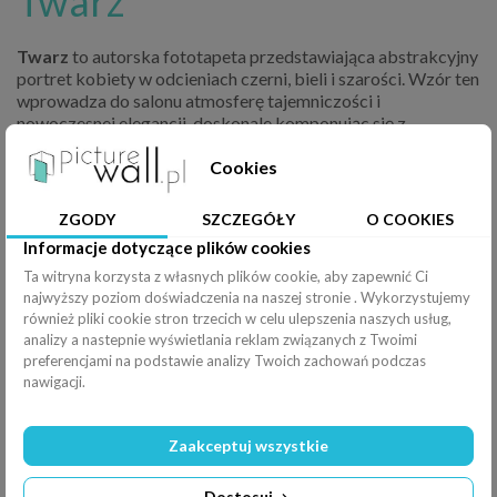
Twarz
Twarz
to autorska fototapeta przedstawiająca abstrakcyjny
portret kobiety w odcieniach czerni, bieli i szarości. Wzór ten
wprowadza do salonu atmosferę tajemniczości i
nowoczesnej elegancji, doskonale komponując się z
minimalistycznym wystrojem oraz industrialnymi akcentami.
Cookies
ZGODY
SZCZEGÓŁY
O COOKIES
Informacje dotyczące plików cookies
Ta witryna korzysta z własnych plików cookie, aby zapewnić Ci
najwyższy poziom doświadczenia na naszej stronie . Wykorzystujemy
również pliki cookie stron trzecich w celu ulepszenia naszych usług,
analizy a nastepnie wyświetlania reklam związanych z Twoimi
preferencjami na podstawie analizy Twoich zachowań podczas
nawigacji.
Zaakceptuj wszystkie
Dostosuj