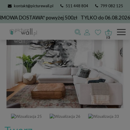
kontakt@picturewall.pl
511 448 804
799 082 125
OWA DOSTAWA* powyżej 500zł
TYLKO do 06.08.2026
(0)