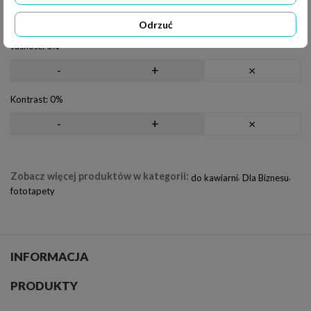
Obrót
Odrzuć
Jasność:
0%
-
+
×
Kontrast:
0%
-
+
×
Zobacz więcej produktów w kategorii:
,
,
do kawiarni
Dla Biznesu
fototapety
INFORMACJA
PRODUKTY