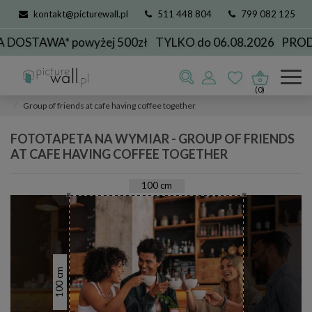
kontakt@picturewall.pl
511 448 804
799 082 125
STAWA* powyżej 500zł
TYLKO do 06.08.2026
PRODUK
Fototapety
Dla Biznesu
do kawiarni
(0)
Group of friends at cafe having coffee together
FOTOTAPETA NA WYMIAR - GROUP OF FRIENDS
AT CAFE HAVING COFFEE TOGETHER
100
cm
cm
100