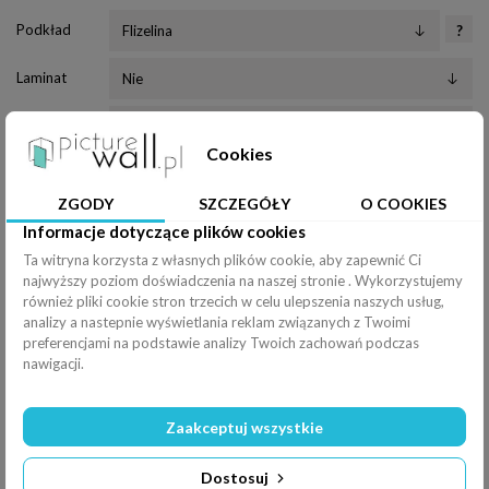
Podkład
?
Laminat
Klej
Cookies
Wałek
ZGODY
SZCZEGÓŁY
O COOKIES
Nóż
Informacje dotyczące plików cookies
Ta witryna korzysta z własnych plików cookie, aby zapewnić Ci
Pędzel
najwyższy poziom doświadczenia na naszej stronie . Wykorzystujemy
również pliki cookie stron trzecich w celu ulepszenia naszych usług,
Efekty
analizy a nastepnie wyświetlania reklam związanych z Twoimi
Rozciągnij
preferencjami na podstawie analizy Twoich zachowań podczas
nawigacji.
Poziomo (
100
%
)
Pionowo (
100
%
)
Zaakceptuj wszystkie
Filtry
Odbicie
Dostosuj