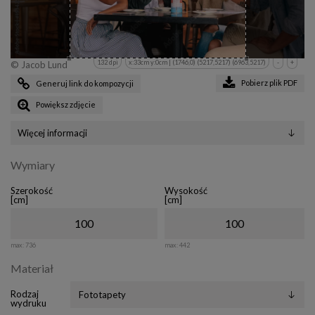
132 dpi
x:33cm y:0cm | (1746,0) (5217,5217) (6963,5217)
-
+
© Jacob Lund
Pobierz plik PDF
Generuj link do kompozycji
Powiększ zdjęcie
Więcej informacji
Wymiary
Szerokość
Wysokość
[cm]
[cm]
max:
736
max:
442
Materiał
Rodzaj
wydruku