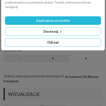
preferencjami na podstawie analizy Twoich zachowań podczas
nawigacji.
Filtry
Odbicie
Zaakceptuj wszystkie
Obrót
Dostosuj
Jasność:
0%
-
+
×
Odrzuć
Kontrast:
0%
-
+
×
Zobacz więcej produktów w kategorii:
,
,
do kawiarni
Dla Biznesu
fototapety
WIZUALIZACJE