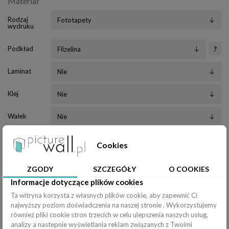
Materiał
Rodzaj
wydruku
Podkład
?
Laminat
Klej
Wałek
Nóż
Cookies
Pędzel
ZGODY
SZCZEGÓŁY
O COOKIES
Efekty
Informacje dotyczące plików cookies
Rozciągnij
Ta witryna korzysta z własnych plików cookie, aby zapewnić Ci
najwyższy poziom doświadczenia na naszej stronie . Wykorzystujemy
Poziomo (
100
%
)
również pliki cookie stron trzecich w celu ulepszenia naszych usług,
analizy a nastepnie wyświetlania reklam związanych z Twoimi
Pionowo (
100
%
)