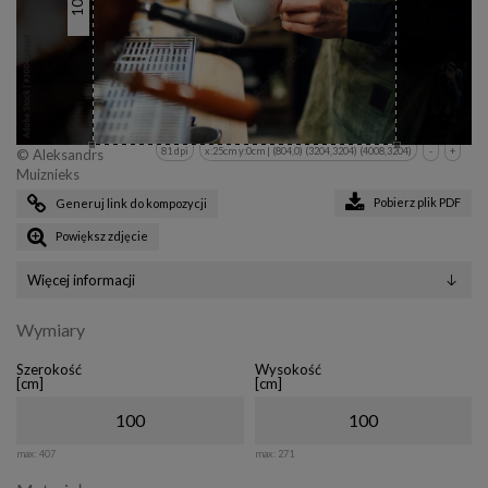
100
81 dpi
x:25cm y:0cm | (804,0) (3204,3204) (4008,3204)
-
+
© Aleksandrs
Muiznieks
Pobierz plik PDF
Generuj link do kompozycji
Powiększ zdjęcie
Więcej informacji
Wymiary
Szerokość
Wysokość
[cm]
[cm]
max:
407
max:
271