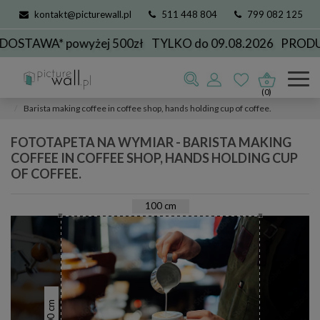
kontakt@picturewall.pl
511 448 804
799 082 125
TAWA* powyżej 500zł
TYLKO do 09.08.2026
PRODUKC
Fototapety
Dla Biznesu
do kawiarni
(0)
Barista making coffee in coffee shop, hands holding cup of coffee.
FOTOTAPETA NA WYMIAR - BARISTA MAKING
COFFEE IN COFFEE SHOP, HANDS HOLDING CUP
OF COFFEE.
100
cm
cm