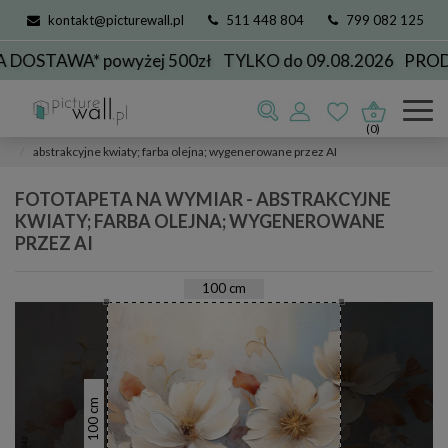
kontakt@picturewall.pl
511 448 804
799 082 125
STAWA* powyżej 500zł
TYLKO do 09.08.2026
PRODUK
Fototapety
przeznaczenie
do jadalni
(0)
abstrakcyjne kwiaty; farba olejna; wygenerowane przez AI
FOTOTAPETA NA WYMIAR - ABSTRAKCYJNE
KWIATY; FARBA OLEJNA; WYGENEROWANE
PRZEZ AI
100
cm
cm
100