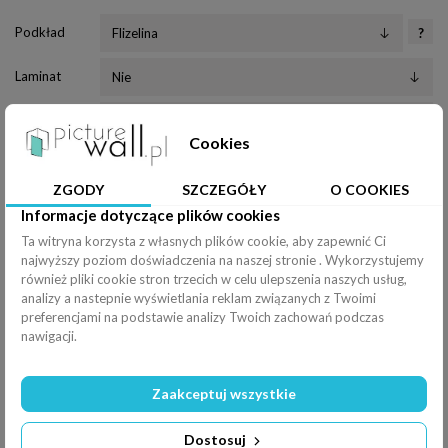
Podkład
?
Laminat
Klej
Cookies
Wałek
ZGODY
SZCZEGÓŁY
O COOKIES
Nóż
Informacje dotyczące plików cookies
Ta witryna korzysta z własnych plików cookie, aby zapewnić Ci
Pędzel
najwyższy poziom doświadczenia na naszej stronie . Wykorzystujemy
również pliki cookie stron trzecich w celu ulepszenia naszych usług,
Efekty
analizy a nastepnie wyświetlania reklam związanych z Twoimi
Rozciągnij
preferencjami na podstawie analizy Twoich zachowań podczas
nawigacji.
Poziomo (
100
%
)
Pionowo (
100
%
)
Zaakceptuj wszystkie
Filtry
Odbicie
Dostosuj