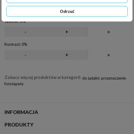
Obrót
Odrzuć
Jasność:
0%
-
+
×
Kontrast:
0%
-
+
×
Zobacz więcej produktów w kategorii:
,
,
do jadalni
przeznaczenie
fototapety
INFORMACJA
PRODUKTY