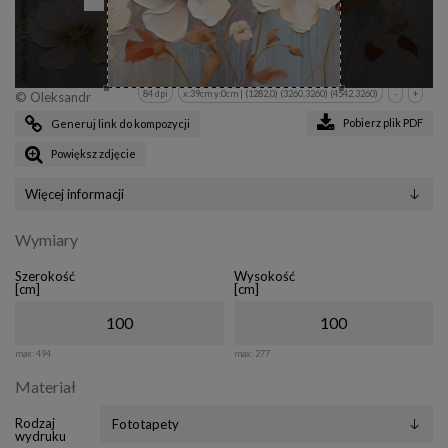
84 dpi
x:39cm y:0cm | (1282,0) (3260,3260) (4542,3260)
-
+
© Oleksandr
Pobierz plik PDF
Generuj link do kompozycji
Powiększ zdjęcie
Więcej informacji
Wymiary
Szerokość
Wysokość
[cm]
[cm]
max:
494
max:
277
Materiał
Rodzaj
wydruku