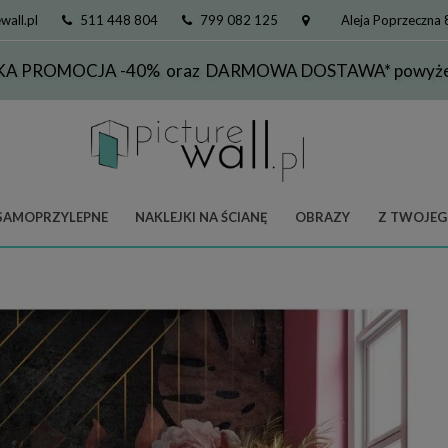
wall.pl
511 448 804
799 082 125
Aleja Poprzeczna
KA PROMOCJA -40% oraz DARMOWA DOSTAWA* powyżej
SAMOPRZYLEPNE
NAKLEJKI NA ŚCIANĘ
OBRAZY
Z TWOJEG