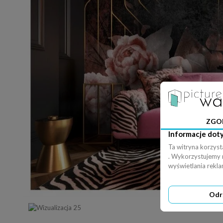
ZGO
Informacje dot
Ta witryna korzyst
. Wykorzystujemy ró
wyświetlania rekl
Odr