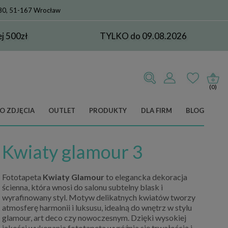
 80, 51-167 Wrocław
 500zł
TYLKO do 09.08.2026
(0)
O ZDJĘCIA
OUTLET
PRODUKTY
DLA FIRM
BLOG
Kwiaty glamour 3
Fototapeta
Kwiaty Glamour
to elegancka dekoracja
ścienna, która wnosi do salonu subtelny blask i
wyrafinowany styl. Motyw delikatnych kwiatów tworzy
atmosferę harmonii i luksusu, idealną do wnętrz w stylu
glamour, art deco czy nowoczesnym. Dzięki wysokiej
jakości wykonania fototapeta wyróżnia się trwałością i