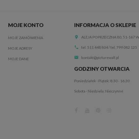
MOJE KONTO
INFORMACJA O SKLEPIE
ALEJA POPRZECZNA 80, 51-167
MOJE ZAMÓWIENIA
tel. 511 448 804
/
tel. 799 082 125
MOJE ADRESY
kontakt@picturewall.pl
MOJE DANE
GODZINY OTWARCIA
Poniedziałek - Piątek: 8:30 - 16:30
Sobota - Niedziela: Nieczynne