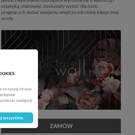
estetyką, stanowiąc doskonały wybór dla osób
pragnących dodać swojemu wnętrzu odrobinę klasycznej
urody.
OOKIES
 na naszej stronie
nastepnie
podczas nawigacji.
j wszystkie
ZAMÓW