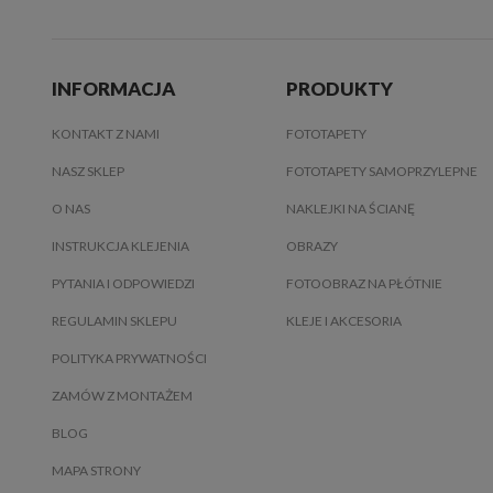
INFORMACJA
PRODUKTY
KONTAKT Z NAMI
FOTOTAPETY
NASZ SKLEP
FOTOTAPETY SAMOPRZYLEPNE
O NAS
NAKLEJKI NA ŚCIANĘ
INSTRUKCJA KLEJENIA
OBRAZY
PYTANIA I ODPOWIEDZI
FOTOOBRAZ NA PŁÓTNIE
REGULAMIN SKLEPU
KLEJE I AKCESORIA
POLITYKA PRYWATNOŚCI
ZAMÓW Z MONTAŻEM
BLOG
MAPA STRONY