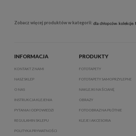
Zobacz więcej produktów w kategorii:
,
,
dla chłopców
kolekcje
INFORMACJA
PRODUKTY
KONTAKT Z NAMI
FOTOTAPETY
NASZ SKLEP
FOTOTAPETY SAMOPRZYLEPNE
O NAS
NAKLEJKI NA ŚCIANĘ
INSTRUKCJA KLEJENIA
OBRAZY
PYTANIA I ODPOWIEDZI
FOTOOBRAZ NA PŁÓTNIE
REGULAMIN SKLEPU
KLEJE I AKCESORIA
POLITYKA PRYWATNOŚCI