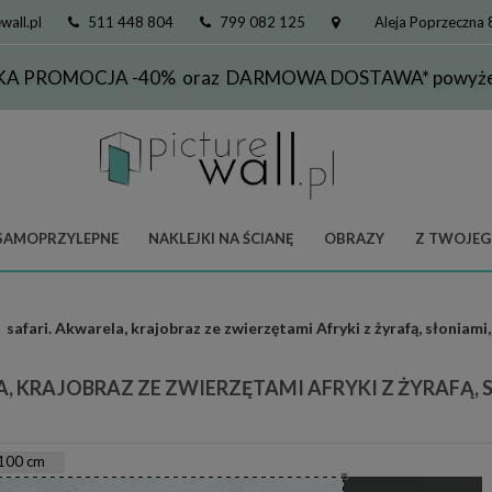
wall.pl
511 448 804
799 082 125
Aleja Poprzeczna
KA PROMOCJA -40% oraz DARMOWA DOSTAWA* powyżej
SAMOPRZYLEPNE
NAKLEJKI NA ŚCIANĘ
OBRAZY
Z TWOJEG
safari. Akwarela, krajobraz ze zwierzętami Afryki z żyrafą, słonia
A, KRAJOBRAZ ZE ZWIERZĘTAMI AFRYKI Z ŻYRAFĄ
100
cm