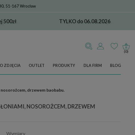
 80, 51-167 Wrocław
 500zł
TYLKO do 06.08.2026
(0)
O ZDJĘCIA
OUTLET
PRODUKTY
DLA FIRM
BLOG
mi, nosorożcem, drzewem baobabu.
, SŁONIAMI, NOSOROŻCEM, DRZEWEM
Wymiary