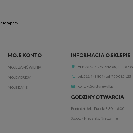
fototapety
MOJE KONTO
INFORMACJA O SKLEPIE
ALEJA POPRZECZNA 80, 51-167
MOJE ZAMÓWIENIA
tel. 511 448 804
/
tel. 799 082 125
MOJE ADRESY
kontakt@picturewall.pl
MOJE DANE
GODZINY OTWARCIA
Poniedziałek - Piątek: 8:30 - 16:30
Sobota - Niedziela: Nieczynne