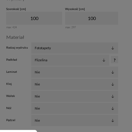
Szerokość [cm]
Wysokość [cm]
max:
424
max:
297
Materiał
Rodzaj wydruku
Podkład
?
Laminat
Klej
Wałek
Nóż
Pędzel
Efekty