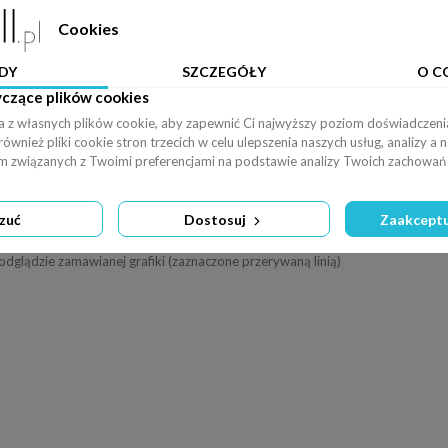
Cookies
DY
SZCZEGÓŁY
O C
yczące plików cookies
a z własnych plików cookie, aby zapewnić Ci najwyższy poziom doświadczenia
89 dpi
x:21cm y:0cm | (750,0) (3500,3500) (4250,3500)
-
+
wnież pliki cookie stron trzecich w celu ulepszenia naszych usług, analizy a 
am związanych z Twoimi preferencjami na podstawie analizy Twoich zachowań 
Pobierz plik PDF
Powiększ zdjęcie
fototapety.
zuć
Dostosuj
Zaakceptu
e Stock.
rokości materiału, na którym ma być drukowana.
odglądzie zamawianej grafiki (zaznaczone przerywaną linią)