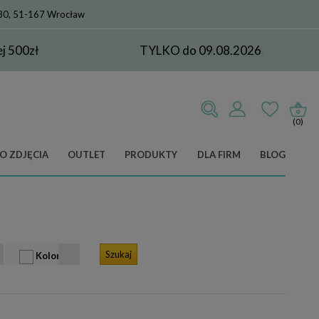
 80, 51-167 Wrocław
 500zł
TYLKO do 09.08.2026
(0)
O ZDJĘCIA
OUTLET
PRODUKTY
DLA FIRM
BLOG
Kolor