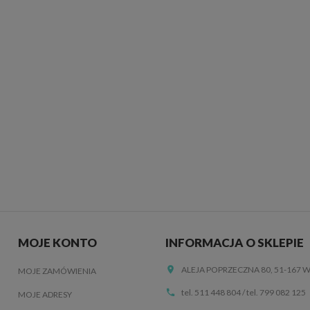
MOJE KONTO
INFORMACJA O SKLEPIE
ALEJA POPRZECZNA 80, 51-167
MOJE ZAMÓWIENIA
tel. 511 448 804
/
tel. 799 082 125
MOJE ADRESY