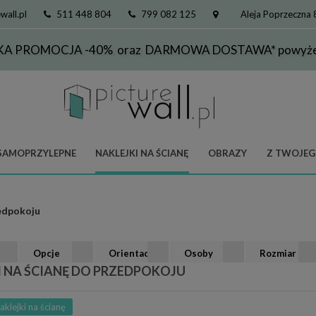
wall.pl
511 448 804
799 082 125
Aleja Poprzeczna
KA PROMOCJA -40% oraz DARMOWA DOSTAWA* powyżej
SAMOPRZYLEPNE
NAKLEJKI NA ŚCIANĘ
OBRAZY
Z TWOJEG
edpokoju
Opcje
Orientacja
Osoby
Rozmiar
I NA ŚCIANĘ DO PRZEDPOKOJU
aklejki na ścianę