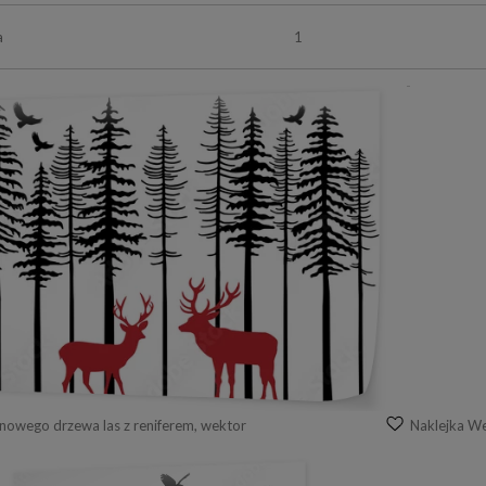
a
1
inowego drzewa las z reniferem, wektor