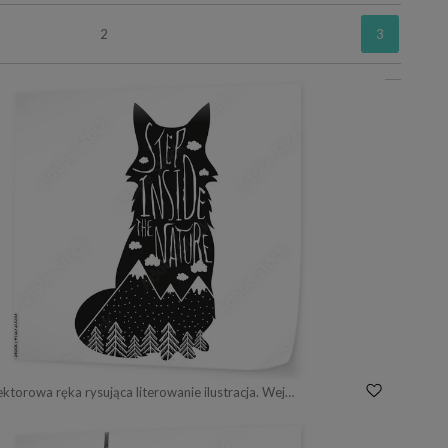
2
3
Naklejka Wektorowa ręka rysująca literowanie ilustracja. Wejdź do natury. Plakat typografii z lisem, górami, lasem sosnowym i chmurami.