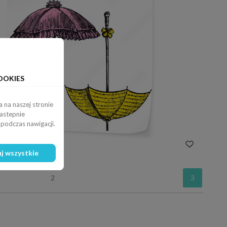
OOKIES
 na naszej stronie
nastepnie
podczas nawigacji.
rasole
j wszystkie
2
3