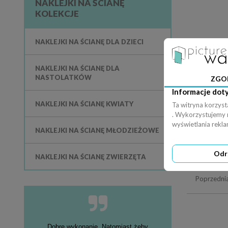
NAKLEJKI NA ŚCIANĘ
KOLEKCJE
NAKLEJKI NA ŚCIANĘ DLA DZIECI
NAKLEJKI NA ŚCIANĘ DLA
NASTOLATKÓW
ZGO
Informacje dot
NAKLEJKI NA ŚCIANĘ KWIATY
Ta witryna korzyst
. Wykorzystujemy ró
wyświetlania rekl
NAKLEJKI NA ŚCIANĘ MŁODZIEŻOWE
Naklejka jeleń
Odr
NAKLEJKI NA ŚCIANĘ ZWIERZĘTA
Poprzedni
Dobre wykonanie. Natomiast żeby