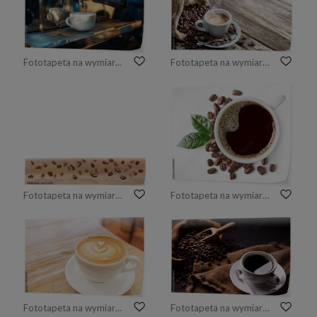
Fototapeta na wymiar Espresso machine pours fresh black coffee closeup
Fototapeta na wymiar Filiżanka Kawy Espresso Z Ziarnami Na Stole Vintage
Fototapeta na wymiar Latający ziaren kawy poziomy baner
Fototapeta na wymiar Cup of black coffee with beans and leaves
Fototapeta na wymiar Cup of coffee latte art on wood table
Fototapeta na wymiar Cup of coffee and coffee beans in burlap sack on old wooden background