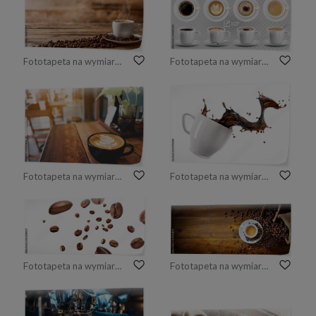
Fototapeta na wymiar Cup of coffee with beans on wooden table
Fototapeta na wymiar 3d realistic vector isolated white cups of coffee with spoon, top and side view, cappuccino, americano, espresso, mocha, latte, cocoa
Fototapeta na wymiar Latte cup on wooden table blur coffee shop background
Fototapeta na wymiar Liquid coffee wave splashing out from a white cup mug.
Fototapeta na wymiar Coffee beans piece fly isolated on white background with clipping path
Fototapeta na wymiar Espresso i ziarna kawy