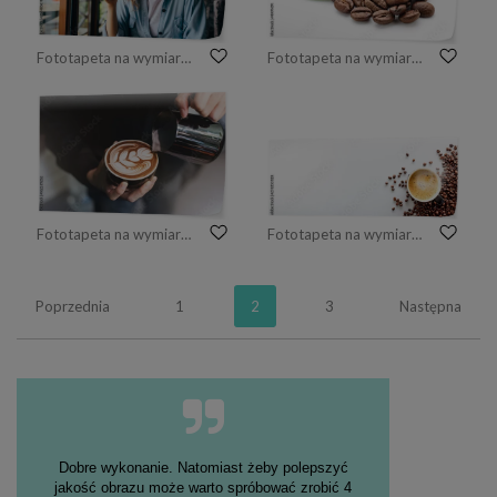
Fototapeta na wymiar Smiling calm young woman drinking coffee
Fototapeta na wymiar Kawa
Fototapeta na wymiar Barista robi filiżankę kawy latte art
Fototapeta na wymiar gorące espresso i ziarna kawy na białym stole z miękkim ogniskiem i światłem w tle. widok z góry
Poprzednia
1
2
3
Następna
Dobre wykonanie. Natomiast żeby polepszyć
jakość obrazu może warto spróbować zrobić 4