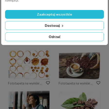
nawigacji.
Fototapeta na wymiar Filiżanka kawy na czarnym tle. Skopiuj miejsce Widok z góry. Leżał płasko. Panorama
Fototapeta na wymiar white cup of coffee
Zaakceptuj wszystkie
Dostosuj
Odrzuć
Fototapeta na wymiar Przyjaciele opowiada przy kawiarnia stołem podczas kawowej przerwy. Nierozpoznawalni koledzy i koleżanki omawiający problemy biznesowe, skupiają się na filiżance kawy ze spodkiem i łyżeczce do herbaty
Fototapeta na wymiar Trzy młode kobiety lubią kawę w kawiarni
Fototapeta na wymiar Collection vector stains of coffee for grunge design
Fototapeta na wymiar coffee background