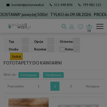
kontakt@picturewall.pl
511 448 804
799 082 125
WA* powyżej 500zł
TYLKO do 09.08.2026
PRODUKCJA
Fototapety
Dla Biznesu
do kawiarni
(0)
Typ
Opcje
Orientacja
Osoby
Rozmiar
Kolor
FOTOTAPETY DO KAWIARNI
Wróć do:
,
Fototapety
Dla Biznesu
Poprzednia
1
2
3
Następna