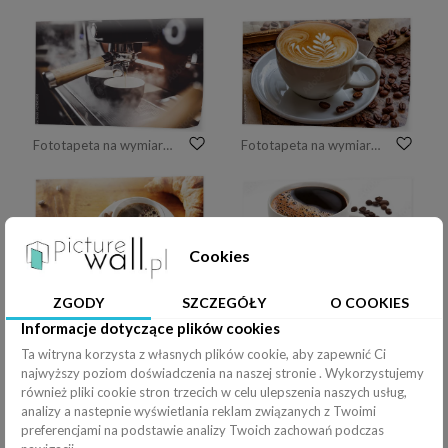
Fototapeta na wymiar Kawa espresso poruing z ekspresu do kawy w kawiarni
Fototapeta na wymiar Kawa latte art
Cookies
ZGODY
SZCZEGÓŁY
O COOKIES
Fototapeta na wymiar Cup of hot coffee on wooden table
Fototapeta na wymiar Filiżanka kawy i fasoli
Informacje dotyczące plików cookies
Ta witryna korzysta z własnych plików cookie, aby zapewnić Ci
najwyższy poziom doświadczenia na naszej stronie . Wykorzystujemy
również pliki cookie stron trzecich w celu ulepszenia naszych usług,
analizy a nastepnie wyświetlania reklam związanych z Twoimi
preferencjami na podstawie analizy Twoich zachowań podczas